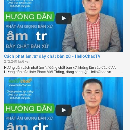
Cách phát âm /tr/ đầy chất bản xứ - HelloChaoTV
272,240 lượt xem
Hướng dẫn cách phát âm /tr/ đúng chất bản xứ, không lẫn vào đâu được.
Hướng dẫn của thầy Phạm Việt Thắng, đồng sáng lập HelloChao.vn -
Chương trình dạy tiếng Anh trực tuyến chặt chẽ nhất thế giới.