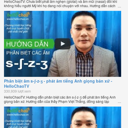
HelloChaoTV: Chưa biết phát âm nghẹn (glotal) và âm mũi (nasal) đôi khi
không hiểu người Mỹ khi họ đang nói chuyện với nhau. Hướng dẫn cách
phát âm tiếng Anh giọng Mỹ theo phương pháp đọc tách ghép âm đặc biệt
của thầy Phạm Việt Thắng, đồng sáng lập HelloChao.vn - Chương trình
dạy tiếng Anh trực tuyến chặt chẽ nhất thế giới.
Phân biệt âm s-ʃ-z-ʒ - phát âm tiếng Anh giọng bản xứ -
HelloChaoTV
330,939 lượt xem
HelloChaoTV: Hướng dẫn phân biệt các âm s-ʃ-z-ʒ để phát âm tiếng Anh
giọng bản xứ. Hướng dẫn của thầy Phạm Việt Thắng, đồng sáng lập
HelloChao.vn - Chương trình dạy tiếng Anh trực tuyến chặt chẽ nhất thế
giới.