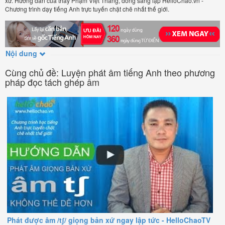
xứ. Hướng dẫn của thầy Phạm Việt Thắng, đồng sáng lập HelloChao.vn -
Chương trình dạy tiếng Anh trực tuyến chặt chẽ nhất thế giới.
Nội dung
Cùng chủ đề: Luyện phát âm tiếng Anh theo phương
pháp đọc tách ghép âm
Phát được âm /tʃ/ giọng bản xứ ngay lập tức - HelloChaoTV