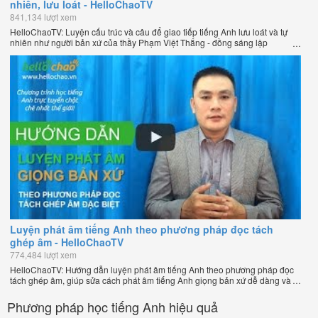
nhiên, lưu loát - HelloChaoTV
841,134 lượt xem
HelloChaoTV: Luyện cấu trúc và câu để giao tiếp tiếng Anh lưu loát và tự
nhiên như người bản xứ của thầy Phạm Việt Thắng - đồng sáng lập
HelloChao.vn - Trang web học tiếng Anh trực tuyến chặt chẽ nhất thế giới.
Luyện phát âm tiếng Anh theo phương pháp đọc tách
ghép âm - HelloChaoTV
774,484 lượt xem
HelloChaoTV: Hướng dẫn luyện phát âm tiếng Anh theo phương pháp đọc
tách ghép âm, giúp sửa cách phát âm tiếng Anh giọng bản xứ dễ dàng và
nhanh chóng của thầy Phạm Việt Thắng, đồng sáng lập HelloChao.vn -
Chương trình dạy tiếng Anh trực tuyến chặt chẽ nhất thế giới!
Phương pháp học tiếng Anh hiệu quả