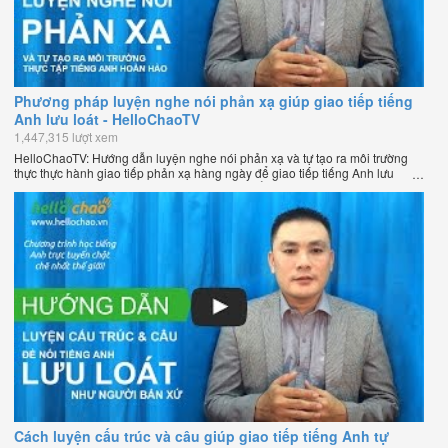
Phương pháp luyện nghe nói phản xạ giúp giao tiếp tiếng
Anh lưu loát - HelloChaoTV
1,447,315 lượt xem
HelloChaoTV: Hướng dẫn luyện nghe nói phản xạ và tự tạo ra môi trường
thực thực hành giao tiếp phản xạ hàng ngày để giao tiếp tiếng Anh lưu
loát như người bản xứ của thầy Phạm Việt Thắng - đồng sáng lập
HelloChao.vn - Chương trình dạy tiếng Anh trực tuyến chặt chẽ nhất thế
giới.
Cách luyện cấu trúc và câu giúp giao tiếp tiếng Anh tự