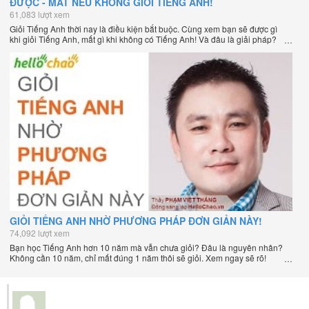
ĐƯỢC - MẤT NẾU KHÔNG GIỎI TIẾNG ANH!
61,083 lượt xem
Giỏi Tiếng Anh thời nay là điều kiện bắt buộc. Cùng xem bạn sẽ được gì
khi giỏi Tiếng Anh, mất gì khi không có Tiếng Anh! Và đâu là giải pháp?
GIỎI TIẾNG ANH NHỜ PHƯƠNG PHÁP ĐƠN GIẢN NÀY!
74,092 lượt xem
Bạn học Tiếng Anh hơn 10 năm mà vẫn chưa giỏi? Đâu là nguyên nhân?
Không cần 10 năm, chỉ mất đúng 1 năm thôi sẽ giỏi. Xem ngay sẽ rõ!