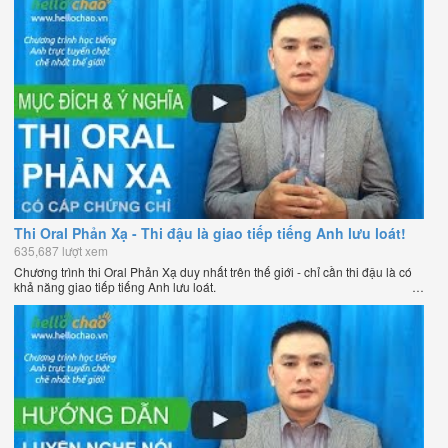
Thi Oral Phản Xạ - Thi đậu là giao tiếp tiếng Anh lưu loát!
635,687 lượt xem
Chương trình thi Oral Phản Xạ duy nhất trên thế giới - chỉ cần thi đậu là có
khả năng giao tiếp tiếng Anh lưu loát.