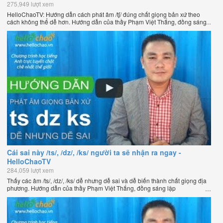
275,949 lượt xem
HelloChaoTV: Hướng dẫn cách phát âm /tʃ/ đúng chất giọng bản xứ theo
cách không thể dễ hơn. Hướng dẫn của thầy Phạm Việt Thắng, đồng sáng
lập HelloChao.vn - Chương trình dạy tiếng Anh trực tuyến chặt chẽ nhất
thế giới.
Cái sai này /ts/, /dz/, /ks/ người ta sẽ nhận ra ngay -
HelloChaoTV
284,059 lượt xem
Thấy các âm /ts/, /dz/, /ks/ dễ nhưng dễ sai và dễ biến thành chất giọng địa
phương. Hướng dẫn của thầy Phạm Việt Thắng, đồng sáng lập
HelloChao.vn - Chương trình dạy tiếng Anh trực tuyến chặt chẽ nhất thế
giới.