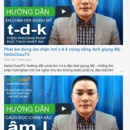
Phát âm đúng âm chặn hơi t-d-k trong tiếng Anh giọng Mỹ -
HelloChaoTV
334,347 lượt xem
HelloChaoTV: Hướng dẫn phát âm t-d-k đặc biệt giọng Mỹ - những âm
chặn hơi/nghẹn hơi mà nghe như âm không được phát ra, đặc biệt khi
chúng nằm ở cuối từ. Hướng dẫn của thầy Phạm Việt Thắng, đồng sáng
lập HelloChao.vn - Chương trình dạy tiếng Anh trực tuyến chặt chẽ nhất
thế giới.