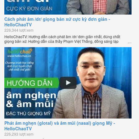
Cách phát âm /dr/ giọng bản xứ cực kỳ đơn giản -
HelloChaoTV
226,344 lượt xem
HelloChaoTV: Hướng dẫn cách phát âm /dr/ đơn giản nhất, đúng chất
giọng bản xứ. Hướng dẫn của thầy Phạm Việt Thắng, đồng sáng lập
HelloChao.vn - Chương trình dạy tiếng Anh trực tuyến chặt chẽ nhất thế
giới.
Phát âm nghẹn (glotal) và âm mũi (nasal) giọng Mỹ -
HelloChaoTV
226,293 lượt xem