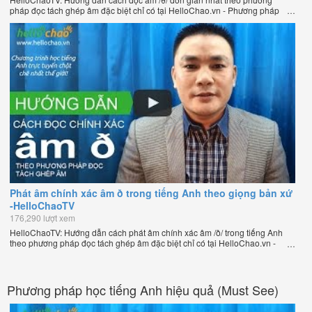
pháp đọc tách ghép âm đặc biệt chỉ có tại HelloChao.vn - Phương pháp
luyện phát âm chuẩn giọng bản xứ dễ dàng và hiệu quả nhất lần đầu tiên
xuất hiện trên thế giới, của thầy Phạm Việt Thắng, đồng sáng lập trang
HelloChao.vn - Chương trình dạy tiếng Anh trực tuyến chặt chẽ nhất thế
giới.
Phát âm chính xác âm ð trong tiếng Anh theo giọng bản xứ
-HelloChaoTV
176,290 lượt xem
HelloChaoTV: Hướng dẫn cách phát âm chính xác âm /ð/ trong tiếng Anh
theo phương pháp đọc tách ghép âm đặc biệt chỉ có tại HelloChao.vn -
Phương pháp luyện phát âm chuẩn giọng bản xứ dễ dàng và hiệu quả
nhất lần đầu tiên xuất hiện trên thế giới, của thầy Phạm Việt Thắng, đồng
sáng lập trang HelloChao.vn - Chương trình dạy tiếng Anh trực tuyến chặt
chẽ nhất thế giới.
Phương pháp học tiếng Anh hiệu quả (Must See)