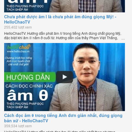
Chưa phát được âm l là chưa phát âm đúng giọng Mỹ! -
HelloChaoTV
255,402 lượt xem
HelloChaoTV: Hướng dẫn phát âm /l/ trong tiếng Anh đúng chất giọng Mỹ,
đặc biệt khi âm /l/ nằm ở cuối từ. Hướng dẫn của thầy Phạm Việt Thắng,
đồng sáng lập HelloChao.vn - Chương trình dạy tiếng Anh trực tuyến chặt
chẽ nhất thế giới.
Cách đọc âm θ trong tiếng Anh đơn giản nhất, đúng giọng
bản xứ - HelloChaoTV
359,534 lượt xem
HelloChaoTV: Hướng dẫn cách đọc âm /θ/ đơn giản nhất theo phương