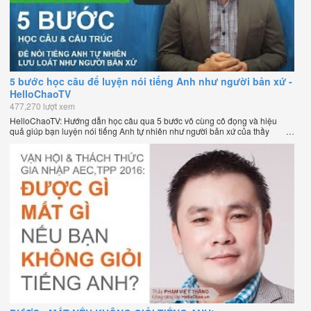
5 bước học câu để luyện nói tiếng Anh như người bản xứ -
HelloChaoTV
477,270 lượt xem
HelloChaoTV: Hướng dẫn học câu qua 5 bước vô cùng cô đọng và hiệu
quả giúp bạn luyện nói tiếng Anh tự nhiên như người bản xứ của thầy
Phạm Việt Thắng, đồng sáng lập HelloChao.vn - Chương trình dạy tiếng
Anh trực tuyến chặt chẽ nhất thế giới.