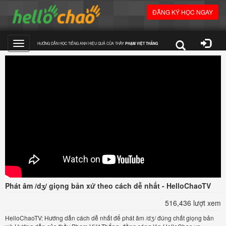
ĐĂNG KÝ HỌC NGAY
HƯỚNG DẪN HỌC TIẾNG ANH HIỆU QUẢ CỦA THẦY
PHẠM VIỆT THẮNG
Toggle
navigation
Phát âm /dʒ/ giọng bản xứ theo cách dễ nhất - HelloChaoTV
516,436 lượt xem
HelloChaoTV: Hướng dẫn cách dễ nhất để phát âm /dʒ/ đúng chất giọng bản