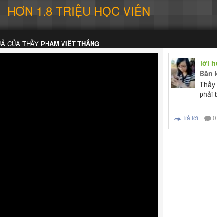
HƠN 1.8 TRIỆU HỌC VIÊN
UẢ CỦA THẦY
PHẠM VIỆT THẮNG
lời 
Băn 
Thầy 
phải 
Trả lời
0