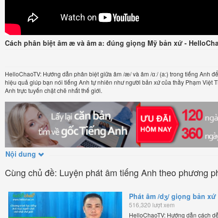
Cách phân biệt âm æ và âm a: đúng giọng Mỹ bản xứ - HelloCh
HelloChaoTV: Hướng dẫn phân biệt giữa âm /æ/ và âm /ɑː/ (a:) trong tiếng Anh đ
hiệu quả giúp bạn nói tiếng Anh tự nhiên như người bản xứ của thầy Phạm Việt 
Anh trực tuyến chặt chẽ nhất thế giới.
Nội dung
Cùng chủ đề: Luyện phát âm tiếng Anh theo phương p
Phát âm /dʒ/ giọng bản xứ
516,320 lượt xem
HelloChaoTV: Hướng dẫn cách dễ 