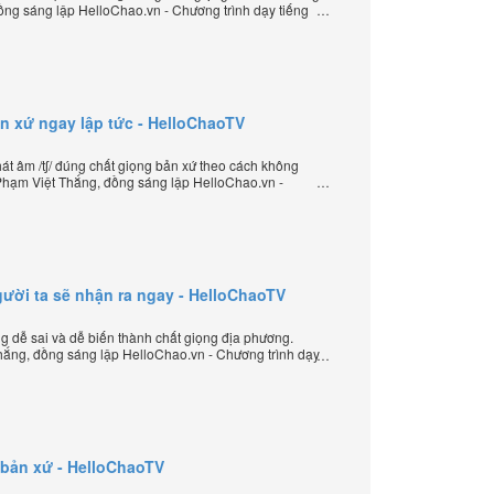
ồng sáng lập HelloChao.vn - Chương trình dạy tiếng
iới.
ản xứ ngay lập tức - HelloChaoTV
t âm /tʃ/ đúng chất giọng bản xứ theo cách không
Phạm Việt Thắng, đồng sáng lập HelloChao.vn -
yến chặt chẽ nhất thế giới.
/ người ta sẽ nhận ra ngay - HelloChaoTV
ưng dễ sai và dễ biến thành chất giọng địa phương.
ắng, đồng sáng lập HelloChao.vn - Chương trình dạy
 thế giới.
t bản xứ - HelloChaoTV