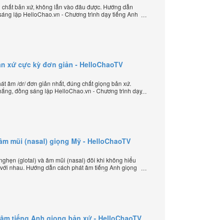
g chất bản xứ, không lẫn vào đâu được. Hướng dẫn
sáng lập HelloChao.vn - Chương trình dạy tiếng Anh
ản xứ cực kỳ đơn giản - HelloChaoTV
 âm /dr/ đơn giản nhất, đúng chất giọng bản xứ.
ắng, đồng sáng lập HelloChao.vn - Chương trình dạy
 thế giới.
 âm mũi (nasal) giọng Mỹ - HelloChaoTV
ghẹn (glotal) và âm mũi (nasal) đôi khi không hiểu
 với nhau. Hướng dẫn cách phát âm tiếng Anh giọng
ép âm đặc biệt của thầy Phạm Việt Thắng, đồng
ình dạy tiếng Anh trực tuyến chặt chẽ nhất thế giới.
át âm tiếng Anh giọng bản xứ - HelloChaoTV