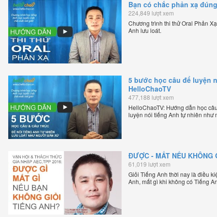
Bạn có chắc phản xạ đún
224,849 lượt xem
Chương trình thi thử Oral Phản X
Anh lưu loát.
5 bước học câu để luyện n
HelloChaoTV
477,188 lượt xem
HelloChaoTV: Hướng dẫn học câu
luyện nói tiếng Anh tự nhiên như
lập HelloChao.vn - Chương trình d
ĐƯỢC - MẤT NẾU KHÔNG G
61,019 lượt xem
Giỏi Tiếng Anh thời nay là điều k
Anh, mất gì khi không có Tiếng A