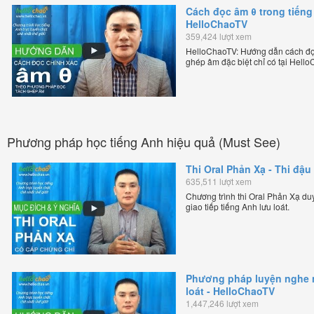
Cách đọc âm θ trong tiếng
HelloChaoTV
359,424 lượt xem
HelloChaoTV: Hướng dẫn cách đọc
ghép âm đặc biệt chỉ có tại Hel
bản xứ dễ dàng và hiệu quả nhất l
Việt Thắng, đồng sáng lập trang 
chặt chẽ nhất thế giới.
Phương pháp học tiếng Anh hiệu quả (Must See)
Thi Oral Phản Xạ - Thi đậu 
635,511 lượt xem
Chương trình thi Oral Phản Xạ duy 
giao tiếp tiếng Anh lưu loát.
Phương pháp luyện nghe nó
loát - HelloChaoTV
1,447,246 lượt xem