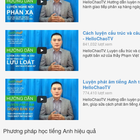
HelloChaoTV: Hướng dẫn luyện ngh
hành giao tiếp phản xạ hàng ngày
thầy Phạm Việt Thắng - đồng sáng
tuyến chặt chẽ nhất thế giới.
Cách luyện cấu trúc và câu
- HelloChaoTV
841,032 lượt xem
HelloChaoTV: Luyện cấu trúc và câ
người bản xứ của thầy Phạm Việt
tiếng Anh trực tuyến chặt chẽ nhất
Luyện phát âm tiếng Anh 
HelloChaoTV
774,410 lượt xem
HelloChaoTV: Hướng dẫn luyện p
âm, giúp sửa cách phát âm tiếng
Phạm Việt Thắng, đồng sáng lập H
chặt chẽ nhất thế giới!
Phương pháp học tiếng Anh hiệu quả