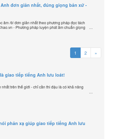
 Anh đơn giản nhất, đúng giọng bản xứ -
 âm /θ/ đơn giản nhất theo phương pháp đọc tách
loChao.vn - Phương pháp luyện phát âm chuẩn giọng
ần đầu tiên xuất hiện trên thế giới, của thầy Phạm
HelloChao.vn - Chương trình dạy tiếng Anh trực tuyến
1
2
»
là giao tiếp tiếng Anh lưu loát!
nhất trên thế giới - chỉ cần thi đậu là có khả năng
i phản xạ giúp giao tiếp tiếng Anh lưu