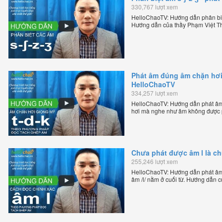
330,767 lượt xem
HelloChaoTV: Hướng dẫn phân biệ
Hướng dẫn của thầy Phạm Việt Th
tiếng Anh trực tuyến chặt chẽ nhất
Phát âm đúng âm chặn hơi 
HelloChaoTV
334,257 lượt xem
HelloChaoTV: Hướng dẫn phát âm 
hơi mà nghe như âm không được p
của thầy Phạm Việt Thắng, đồng 
trực tuyến chặt chẽ nhất thế giới.
Chưa phát được âm l là c
255,246 lượt xem
HelloChaoTV: Hướng dẫn phát âm /
âm /l/ nằm ở cuối từ. Hướng dẫn 
HelloChao.vn - Chương trình dạy t