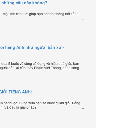
g những câu này không?
ạ - một tầm cao mới giúp bạn nhanh chóng nói tiếng
ói tiếng Anh như người bản xứ -
 qua 5 bước vô cùng cô đọng và hiệu quả giúp bạn
 người bản xứ của thầy Phạm Việt Thắng, đồng sáng
ạy tiếng Anh trực tuyến chặt chẽ nhất thế giới.
IỎI TIẾNG ANH!
iện bắt buộc. Cùng xem bạn sẽ được gì khi giỏi Tiếng
nh! Và đâu là giải pháp?