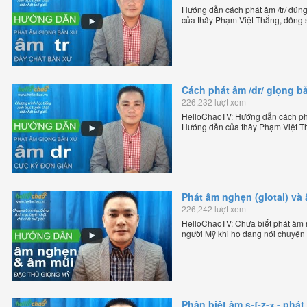
Hướng dẫn cách phát âm /tr/ đún
của thầy Phạm Việt Thắng, đồng 
trực tuyến chặt chẽ nhất thế giới.
Cách phát âm /dr/ giọng b
226,232 lượt xem
HelloChaoTV: Hướng dẫn cách phát
Hướng dẫn của thầy Phạm Việt Th
tiếng Anh trực tuyến chặt chẽ nhất
Phát âm nghẹn (glotal) và
226,242 lượt xem
HelloChaoTV: Chưa biết phát âm n
người Mỹ khi họ đang nói chuyện
Mỹ theo phương pháp đọc tách gh
sáng lập HelloChao.vn - Chương tr
Phân biệt âm s-ʃ-z-ʒ - ph