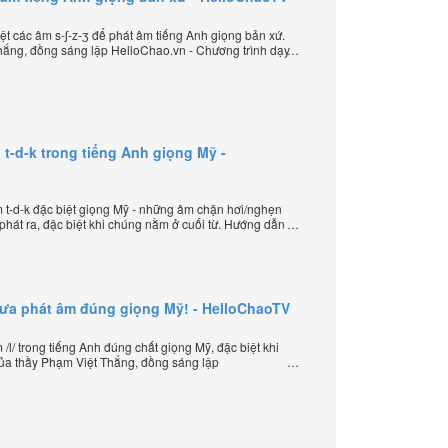
t các âm s-ʃ-z-ʒ để phát âm tiếng Anh giọng bản xứ.
ắng, đồng sáng lập HelloChao.vn - Chương trình dạy
 thế giới.
t-d-k trong tiếng Anh giọng Mỹ -
t-d-k đặc biệt giọng Mỹ - những âm chặn hơi/nghẹn
hát ra, đặc biệt khi chúng nằm ở cuối từ. Hướng dẫn
sáng lập HelloChao.vn - Chương trình dạy tiếng Anh
hưa phát âm đúng giọng Mỹ! - HelloChaoTV
l/ trong tiếng Anh đúng chất giọng Mỹ, đặc biệt khi
của thầy Phạm Việt Thắng, đồng sáng lập
iếng Anh trực tuyến chặt chẽ nhất thế giới.