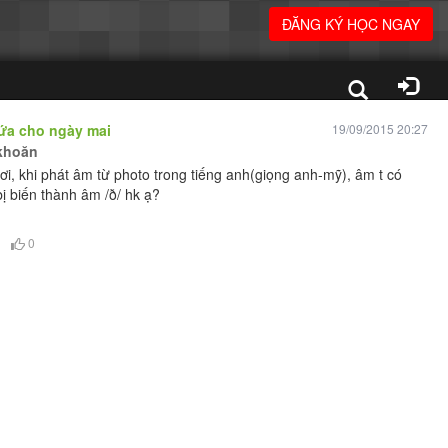
ĐĂNG KÝ HỌC NGAY
hứa cho ngày mai
19/09/2015 20:27
khoăn
ơi, khi phát âm từ photo trong tiếng anh(giọng anh-mỹ), âm t có
bị biến thành âm /ð/ hk ạ?
0