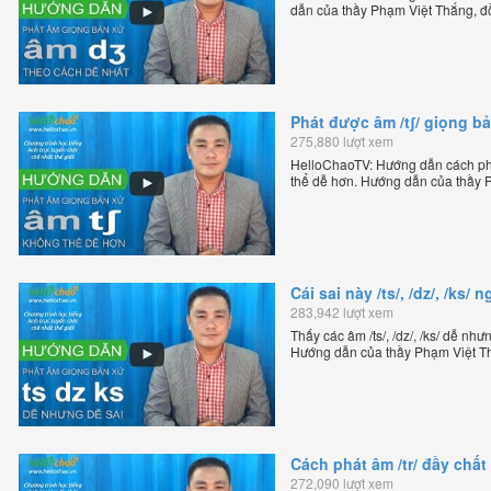
dẫn của thầy Phạm Việt Thắng, đ
Anh trực tuyến chặt chẽ nhất thế g
Phát được âm /tʃ/ giọng b
275,880 lượt xem
HelloChaoTV: Hướng dẫn cách phá
thể dễ hơn. Hướng dẫn của thầy 
Chương trình dạy tiếng Anh trực tu
Cái sai này /ts/, /dz/, /ks
283,942 lượt xem
Thấy các âm /ts/, /dz/, /ks/ dễ nh
Hướng dẫn của thầy Phạm Việt Th
tiếng Anh trực tuyến chặt chẽ nhất
Cách phát âm /tr/ đầy chấ
272,090 lượt xem