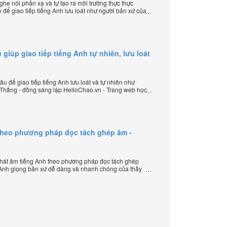
e nói phản xạ và tự tạo ra môi trường thực thực
 để giao tiếp tiếng Anh lưu loát như người bản xứ của
 lập HelloChao.vn - Chương trình dạy tiếng Anh trực
 giúp giao tiếp tiếng Anh tự nhiên, lưu loát
u để giao tiếp tiếng Anh lưu loát và tự nhiên như
 Thắng - đồng sáng lập HelloChao.vn - Trang web học
 thế giới.
theo phương pháp đọc tách ghép âm -
hát âm tiếng Anh theo phương pháp đọc tách ghép
 Anh giọng bản xứ dễ dàng và nhanh chóng của thầy
elloChao.vn - Chương trình dạy tiếng Anh trực tuyến