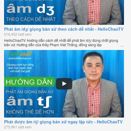
Phát âm /dʒ/ giọng bản xứ theo cách dễ nhất - HelloChaoTV
516,452 lượt xem
HelloChaoTV: Hướng dẫn cách dễ nhất để phát âm /dʒ/ đúng chất giọng
bản xứ. Hướng dẫn của thầy Phạm Việt Thắng, đồng sáng lập
HelloChao.vn - Chương trình dạy tiếng Anh trực tuyến chặt chẽ nhất thế
giới.
Phát được âm /tʃ/ giọng bản xứ ngay lập tức - HelloChaoTV
275,961 lượt xem