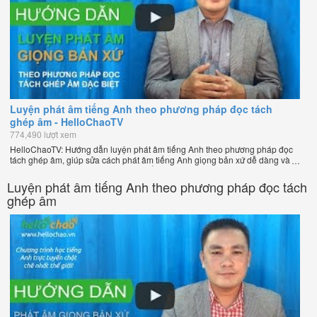
Luyện phát âm tiếng Anh theo phương pháp đọc tách
ghép âm - HelloChaoTV
774,490 lượt xem
HelloChaoTV: Hướng dẫn luyện phát âm tiếng Anh theo phương pháp đọc
tách ghép âm, giúp sửa cách phát âm tiếng Anh giọng bản xứ dễ dàng và
nhanh chóng của thầy Phạm Việt Thắng, đồng sáng lập HelloChao.vn -
Chương trình dạy tiếng Anh trực tuyến chặt chẽ nhất thế giới!
Luyện phát âm tiếng Anh theo phương pháp đọc tách
ghép âm