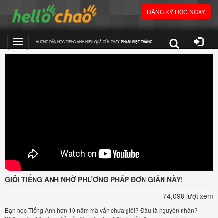
ĐĂNG KÝ HỌC NGAY
HƯỚNG DẪN HỌC TIẾNG ANH HIỆU QUẢ CỦA THẦY
PHẠM VIỆT THẮNG
Toggle
navigation
GIỎI TIẾNG ANH NHỜ PHƯƠNG PHÁP ĐƠN GIẢN NÀY!
74,098 lượt xem
Bạn học Tiếng Anh hơn 10 năm mà vẫn chưa giỏi? Đâu là nguyên nhân?