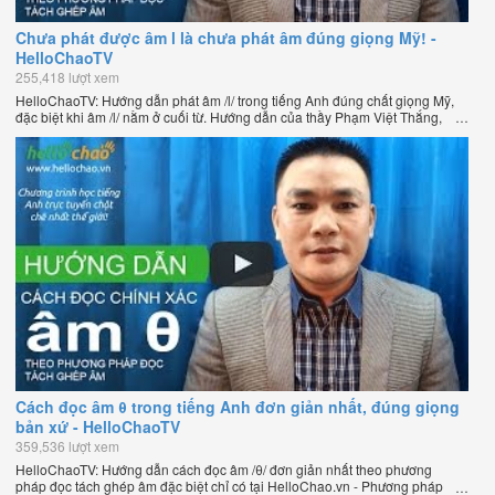
Chưa phát được âm l là chưa phát âm đúng giọng Mỹ! -
HelloChaoTV
255,418 lượt xem
HelloChaoTV: Hướng dẫn phát âm /l/ trong tiếng Anh đúng chất giọng Mỹ,
đặc biệt khi âm /l/ nằm ở cuối từ. Hướng dẫn của thầy Phạm Việt Thắng,
đồng sáng lập HelloChao.vn - Chương trình dạy tiếng Anh trực tuyến chặt
chẽ nhất thế giới.
Cách đọc âm θ trong tiếng Anh đơn giản nhất, đúng giọng
bản xứ - HelloChaoTV
359,536 lượt xem
HelloChaoTV: Hướng dẫn cách đọc âm /θ/ đơn giản nhất theo phương
pháp đọc tách ghép âm đặc biệt chỉ có tại HelloChao.vn - Phương pháp