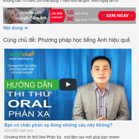
Không cần 10 năm, chỉ mất đúng 1 năm thôi sẽ giỏi. Xem ngay sẽ rõ!
Nội dung
Cùng chủ đề: Phương pháp học tiếng Anh hiệu quả
Bạn có chắc phản xạ đúng những câu này không?
224,932 lượt xem
Chương trình thi thử Oral Phản Xạ - một tầm cao mới giúp bạn nhanh