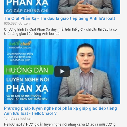
Thi Oral Phản Xạ - Thi đậu là giao tiếp tiếng Anh lưu loát!
635,697 lượt xem
Chương trình thi Oral Phản Xạ duy nhất trên thế giới - chỉ cần thi đậu là có
khả năng giao tiếp tiếng Anh lưu loát.
Phương pháp luyện nghe nói phản xạ giúp giao tiếp tiếng
Anh lưu loát - HelloChaoTV
1,447,329 lượt xem
HelloChaoTV: Hướng dẫn luyện nghe nói phản xạ và tự tạo ra môi trường