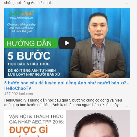
chóng nói tiếng Anh lưu loát.
5 bước học câu để luyện nói tiếng Anh như người bản xứ -
HelloChaoTV
477,292 lượt xem
HelloChaoTV: Hướng dẫn học câu qua 5 bước vô cùng cô đọng và hiệu
quả giúp bạn luyện nói tiếng Anh tự nhiên như người bản xứ của thầy
Phạm Việt Thắng, đồng sáng lập HelloChao.vn - Chương trình dạy tiếng
Anh trực tuyến chặt chẽ nhất thế giới.