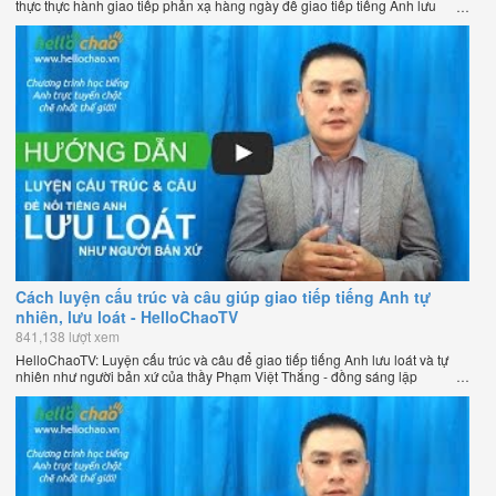
thực thực hành giao tiếp phản xạ hàng ngày để giao tiếp tiếng Anh lưu
loát như người bản xứ của thầy Phạm Việt Thắng - đồng sáng lập
HelloChao.vn - Chương trình dạy tiếng Anh trực tuyến chặt chẽ nhất thế
giới.
Cách luyện cấu trúc và câu giúp giao tiếp tiếng Anh tự
nhiên, lưu loát - HelloChaoTV
841,138 lượt xem
HelloChaoTV: Luyện cấu trúc và câu để giao tiếp tiếng Anh lưu loát và tự
nhiên như người bản xứ của thầy Phạm Việt Thắng - đồng sáng lập
HelloChao.vn - Trang web học tiếng Anh trực tuyến chặt chẽ nhất thế giới.