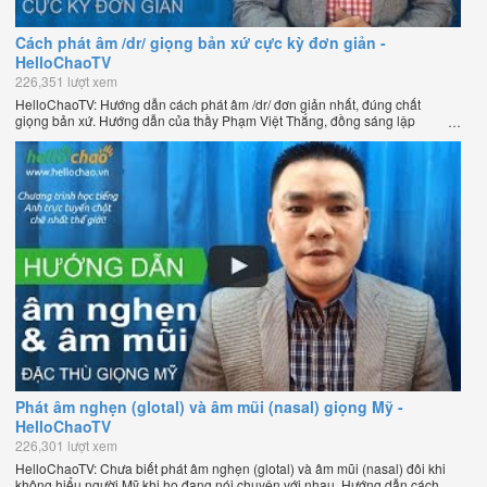
Cách phát âm /dr/ giọng bản xứ cực kỳ đơn giản -
HelloChaoTV
226,351 lượt xem
HelloChaoTV: Hướng dẫn cách phát âm /dr/ đơn giản nhất, đúng chất
giọng bản xứ. Hướng dẫn của thầy Phạm Việt Thắng, đồng sáng lập
HelloChao.vn - Chương trình dạy tiếng Anh trực tuyến chặt chẽ nhất thế
giới.
Phát âm nghẹn (glotal) và âm mũi (nasal) giọng Mỹ -
HelloChaoTV
226,301 lượt xem
HelloChaoTV: Chưa biết phát âm nghẹn (glotal) và âm mũi (nasal) đôi khi
không hiểu người Mỹ khi họ đang nói chuyện với nhau. Hướng dẫn cách