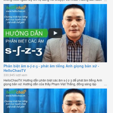
phát âm tiếng Anh giọng Mỹ theo phương pháp đọc tách ghép âm đặc biệt
của thầy Phạm Việt Thắng, đồng sáng lập HelloChao.vn - Chương trình
dạy tiếng Anh trực tuyến chặt chẽ nhất thế giới.
Phân biệt âm s-ʃ-z-ʒ - phát âm tiếng Anh giọng bản xứ -
HelloChaoTV
330,945 lượt xem
HelloChaoTV: Hướng dẫn phân biệt các âm s-ʃ-z-ʒ để phát âm tiếng Anh
giọng bản xứ. Hướng dẫn của thầy Phạm Việt Thắng, đồng sáng lập
HelloChao.vn - Chương trình dạy tiếng Anh trực tuyến chặt chẽ nhất thế
giới.