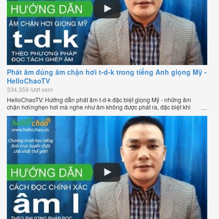
Phát âm đúng âm chặn hơi t-d-k trong tiếng Anh giọng Mỹ -
HelloChaoTV
334,359 lượt xem
HelloChaoTV: Hướng dẫn phát âm t-d-k đặc biệt giọng Mỹ - những âm
chặn hơi/nghẹn hơi mà nghe như âm không được phát ra, đặc biệt khi
chúng nằm ở cuối từ. Hướng dẫn của thầy Phạm Việt Thắng, đồng sáng
lập HelloChao.vn - Chương trình dạy tiếng Anh trực tuyến chặt chẽ nhất
thế giới.