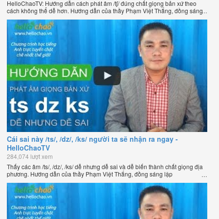
HelloChaoTV: Hướng dẫn cách phát âm /tʃ/ đúng chất giọng bản xứ theo
cách không thể dễ hơn. Hướng dẫn của thầy Phạm Việt Thắng, đồng sáng
lập HelloChao.vn - Chương trình dạy tiếng Anh trực tuyến chặt chẽ nhất
thế giới.
Cái sai này /ts/, /dz/, /ks/ người ta sẽ nhận ra ngay -
HelloChaoTV
284,074 lượt xem
Thấy các âm /ts/, /dz/, /ks/ dễ nhưng dễ sai và dễ biến thành chất giọng địa
phương. Hướng dẫn của thầy Phạm Việt Thắng, đồng sáng lập
HelloChao.vn - Chương trình dạy tiếng Anh trực tuyến chặt chẽ nhất thế
giới.