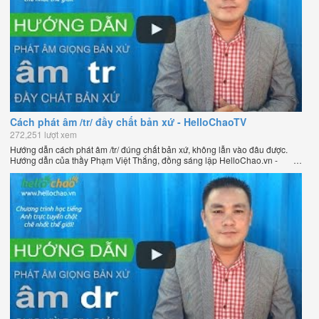
Cách phát âm /tr/ đầy chất bản xứ - HelloChaoTV
272,251 lượt xem
Hướng dẫn cách phát âm /tr/ đúng chất bản xứ, không lẫn vào đâu được.
Hướng dẫn của thầy Phạm Việt Thắng, đồng sáng lập HelloChao.vn -
Chương trình dạy tiếng Anh trực tuyến chặt chẽ nhất thế giới.