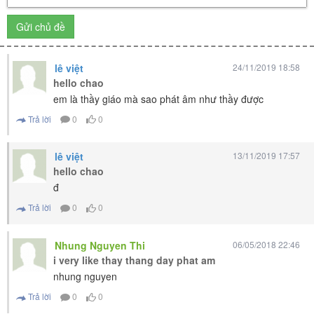
Gửi chủ đề
lê việt
24/11/2019 18:58
hello chao
em là thầy giáo mà sao phát âm như thầy được
Trả lời
0
0
lê việt
13/11/2019 17:57
hello chao
đ
Trả lời
0
0
Nhung Nguyen Thi
06/05/2018 22:46
i very like thay thang day phat am
nhung nguyen
Trả lời
0
0