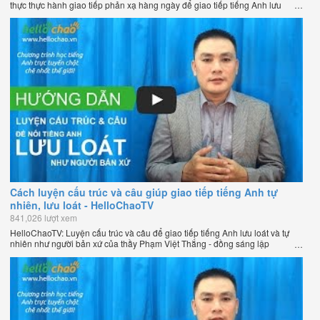
thực thực hành giao tiếp phản xạ hàng ngày để giao tiếp tiếng Anh lưu
loát như người bản xứ của thầy Phạm Việt Thắng - đồng sáng lập
HelloChao.vn - Chương trình dạy tiếng Anh trực tuyến chặt chẽ nhất thế
giới.
Cách luyện cấu trúc và câu giúp giao tiếp tiếng Anh tự
nhiên, lưu loát - HelloChaoTV
841,026 lượt xem
HelloChaoTV: Luyện cấu trúc và câu để giao tiếp tiếng Anh lưu loát và tự
nhiên như người bản xứ của thầy Phạm Việt Thắng - đồng sáng lập
HelloChao.vn - Trang web học tiếng Anh trực tuyến chặt chẽ nhất thế giới.