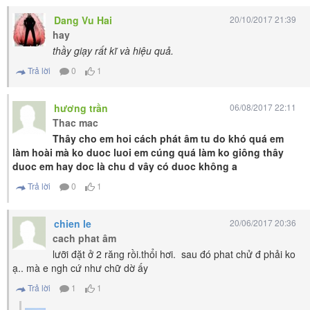
Dang Vu Hai
20/10/2017 21:39
hay
thầy giạy rất kĩ và hiệu quả.
Trả lời
0
1
hương trần
06/08/2017 22:11
Thac mac
Thây cho em hoi cách phát âm tu do khó quá em
làm hoài mà ko duoc luoi em cúng quá làm ko giông thây
duoc em hay doc là chu d vây có duoc không a
Trả lời
0
1
chien le
20/06/2017 20:36
cach phat âm
lưỡi đặt ở 2 răng rồi.thổi hơi. sau đó phat chử đ phải ko
ạ.. mà e ngh cứ như chữ dờ ấy
Trả lời
1
1