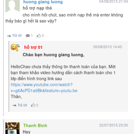
huong giang luong
04/08/2015 21:04
hỗ trợ nạp thẻ
cho mình hỏi chút, sao minh nạp thẻ mà enter không
thấy báo gì hết là sao vậy?
Trả lời
1
0
hỗ trợ 01
05/08/2015 14:45
Chào bạn huong giang luong,
HelloChao chưa thấy thông tin thanh toán của bạn. Mời
bạn tham khảo video hướng dẫn cách thanh toán cho 1
lớp điển hình trong link sau
https://www.youtube.com/watch?
v=g6AcPD1a9Bk&feature=youtu.be
Thân,
Trả lời
0
Thanh Bình
22/07/2015 23:30
Hay