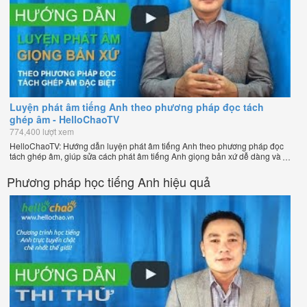
Luyện phát âm tiếng Anh theo phương pháp đọc tách
ghép âm - HelloChaoTV
774,400 lượt xem
HelloChaoTV: Hướng dẫn luyện phát âm tiếng Anh theo phương pháp đọc
tách ghép âm, giúp sửa cách phát âm tiếng Anh giọng bản xứ dễ dàng và
nhanh chóng của thầy Phạm Việt Thắng, đồng sáng lập HelloChao.vn -
Chương trình dạy tiếng Anh trực tuyến chặt chẽ nhất thế giới!
Phương pháp học tiếng Anh hiệu quả