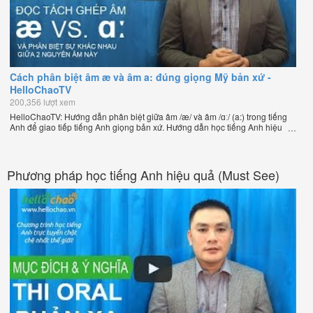
Cách phân biệt âm æ và âm a: đúng giọng Mỹ bản xứ -
HelloChaoTV
200,356 lượt xem
HelloChaoTV: Hướng dẫn phân biệt giữa âm /æ/ và âm /ɑː/ (a:) trong tiếng
Anh để giao tiếp tiếng Anh giọng bản xứ. Hướng dẫn học tiếng Anh hiệu
quả giúp bạn nói tiếng Anh tự nhiên như người bản xứ của thầy Phạm Việt
Thắng, đồng sáng lập HelloChao.vn - Chương trình dạy tiếng Anh trực
tuyến chặt chẽ nhất thế giới.
Phương pháp học tiếng Anh hiệu quả (Must See)