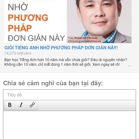
GIỎI TIẾNG ANH NHỜ PHƯƠNG PHÁP ĐƠN GIẢN NÀY!
74,070 lượt xem
Bạn học Tiếng Anh hơn 10 năm mà vẫn chưa giỏi? Đâu là nguyên nhân?
Không cần 10 năm, chỉ mất đúng 1 năm thôi sẽ giỏi. Xem ngay sẽ rõ!
Chia sẻ cảm nghĩ của bạn tại đây: