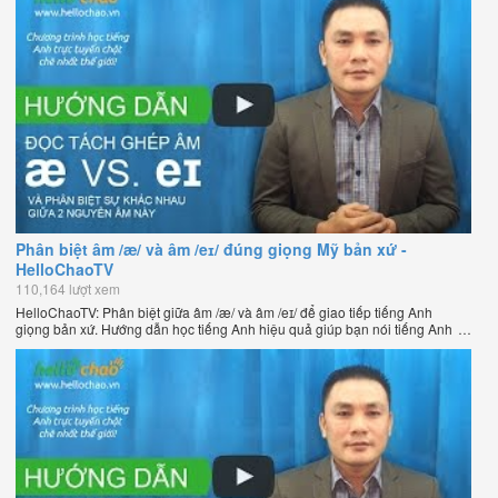
dạy tiếng Anh trực tuyến chặt chẽ nhất thế giới.
Phân biệt âm /æ/ và âm /eɪ/ đúng giọng Mỹ bản xứ -
HelloChaoTV
110,164 lượt xem
HelloChaoTV: Phân biệt giữa âm /æ/ và âm /eɪ/ để giao tiếp tiếng Anh
giọng bản xứ. Hướng dẫn học tiếng Anh hiệu quả giúp bạn nói tiếng Anh
tự nhiên như người bản xứ của thầy Phạm Việt Thắng, đồng sáng lập
HelloChao.vn - Chương trình dạy tiếng Anh trực tuyến chặt chẽ nhất thế
giới.