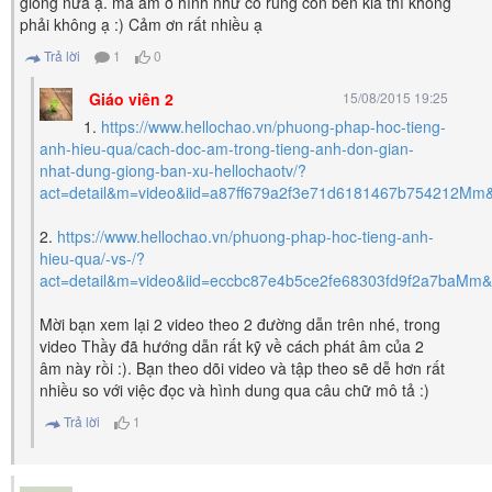
giống nữa ạ. mà âm ð hình như có rung còn bên kia thì không
phải không ạ :) Cảm ơn rất nhiều ạ
Trả lời
1
0
Giáo viên 2
15/08/2015 19:25
1.
https://www.hellochao.vn/phuong-phap-hoc-tieng-
anh-hieu-qua/cach-doc-am-trong-tieng-anh-don-gian-
nhat-dung-giong-ban-xu-hellochaotv/?
act=detail&m=video&iid=a87ff679a2f3e71d6181467b754212Mm
2.
https://www.hellochao.vn/phuong-phap-hoc-tieng-anh-
hieu-qua/-vs-/?
act=detail&m=video&iid=eccbc87e4b5ce2fe68303fd9f2a7baMm
Mời bạn xem lại 2 video theo 2 đường dẫn trên nhé, trong
video Thầy đã hướng dẫn rất kỹ về cách phát âm của 2
âm này rồi :). Bạn theo dõi video và tập theo sẽ dễ hơn rất
nhiều so với việc đọc và hình dung qua câu chữ mô tả :)
Trả lời
1