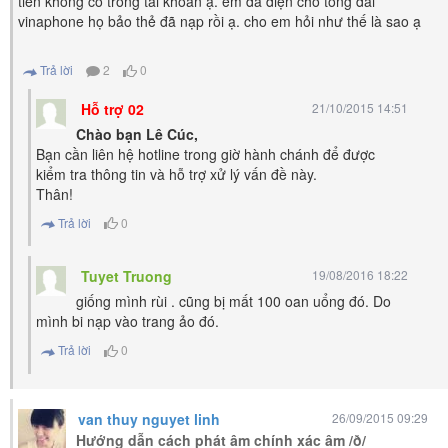
tiền không có trong tài khoản ạ. em đã điện cho tổng đài
vinaphone họ bảo thẻ đã nạp rồi ạ. cho em hỏi như thế là sao ạ
Trả lời
2
0
Hỗ trợ 02
21/10/2015 14:51
Chào bạn Lê Cúc,
Bạn cần liên hệ hotline trong giờ hành chánh để được
kiểm tra thông tin và hỗ trợ xử lý vấn đề này.
Thân!
Trả lời
0
Tuyet Truong
19/08/2016 18:22
giống mình rùi . cũng bị mất 100 oan uổng đó. Do
mình bi nạp vào trang ảo đó.
Trả lời
0
van thuy nguyet linh
26/09/2015 09:29
Hướng dẫn cách phát âm chính xác âm /ð/