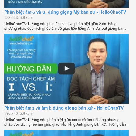
Phân biệt âm ʊ và u: đúng giọng Mỹ bản xứ - HelloChaoTV
123,953 lượt xem
HelloChaoTV: Hướng dẫn phát âm ʊ, u: và phân biệt giữa 2 âm bằng
phương pháp đọc tách ghép âm để giao tiếp tiếng Anh lưu loát giọng bản
xứ. Hướng dẫn học tiếng Anh hiệu quả giúp bạn nói tiếng Anh tự nhiên
như người bản xứ của thầy Phạm Việt Thắng, đồng sáng lập
HelloChao.vn - Chương trình dạy tiếng Anh trực tuyến chặt chẽ nhất thế
giới.
Phân biệt âm ɪ và âm i: đúng giọng bản xứ - HelloChaoTV
130,740 lượt xem
HelloChaoTV: Hướng dẫn phân biệt giữa âm /ɪ/ và âm /i:/ bằng phương
pháp đọc tách ghép âm giúp giao tiếp tiếng Anh giọng bản xứ. Hướng dẫn
học tiếng Anh hiệu quả giúp bạn nói tiếng Anh tự nhiên như người bản xứ
của thầy Phạm Việt Thắng, đồng sáng lập HelloChao.vn - Chương trình