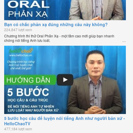
Bạn có chắc phản xạ đúng những câu này không?
224,847 lượt xem
Chương trình thi thử Oral Phản Xạ - một tầm cao mới giúp bạn nhanh
chóng nói tiếng Anh lưu loát.
5 bước học câu để luyện nói tiếng Anh như người bản xứ -
HelloChaoTV
477,184 lượt xem