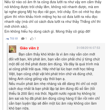
Nếu từ nào có âm th ta cũng đưa lưỡi ra như vậy em cảm thấy
nói không được trôi chảy lắm, không nói nhanh được, mà em
lại nghe giọng Mỹ họ đọc rất gọn, trôi chảy. Em có nhờ họ đọc
giùm thì nhìn khẩu hình miệng họ ko có đưa lưỡi ra nếu đọc
nhanh vậy (mà chỉ có cách đưa lưỡi ra như thầy Thắng chỉ thì
mới chính xác).
Em không hiểu họ dùng cách gì. Mong thầy cô giúp đỡ!
Trả lời
1
1
Giáo viên 2
31/08/2016 07:53
Bạn cảm thấy khó khăn là vì âm này vẫn còn mới
đối với bạn, khi phát âm, bạn vẫn còn phải chú ý từng chút
một để có thể phát được âm đúng. Và đây là quá trình mà
ai cũng phải trải qua. Hãy nhớ lại lúc bạn mới học tiếng
Việt, bạn cũng chật vật khi phát tròn chữ và đúng chữ,
tiếng Anh cũng giống vậy thôi bạn ạ.
Nếu muốn phát âm nhẹ nhàng và dễ dàng thì chỉ có một
cách duy nhất là bạn phải lặp lại âm đúng đủ số lần (tối
thiểu là 200 lần) mà thôi. Người nước ngoài họ không bị
âm sai và họ đã phát âm đúng cũng hàng tỉ lần rồi nên chỉ
cần bạn luyện tập sẽ đến một lúc âm này không còn làm
khó bạn nữa.