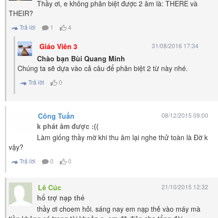
Thầy ơi, e không phân biệt được 2 âm là: THERE và
THEIR?
Trả lời
1
4
Giáo Viên 3
31/08/2016 17:34
Chào bạn Bùi Quang Minh
Chúng ta sẽ dựa vào cả câu để phân biệt 2 từ này nhé.
Trả lời
0
Công Tuấn
08/12/2015 09:00
k phát âm được :((
Làm giống thầy mờ khi thu âm lại nghe thử toàn là Đờ k
vậy?
Trả lời
0
0
Lê Cúc
21/10/2015 12:32
hổ trợ nạp thẻ
thầy ơi choem hỏi. sáng nay em nạp thẻ vào máy mà