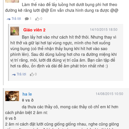
Làm thế nào để lấy luồng hơi dưới bụng phì hơi theo
đường kẽ răng lưỡi @@ Em vẫn chưa hình dung ra được @@
Trả lời
1
0
Giáo viên 2
14/10/2015 18:50
Bạn lấy hơi vào như cách hít thở thôi. Nhưng thay vì
hít thở và giữ lại hơi tại vùng ngực, mình cho hơi xuống
vùng bụng (có thể nhận thấy bụng khi hít hơi vào sao
phình lên). Sau đó dùng luồng hơi cho ra đường miệng khi
vị trí răng, môi, lưỡi đã đúng vị trí của âm. Bạn cần tập để
hơi ra đều, ổn định và dài để âm phát tròn nhất nhé :)
Trả lời
0
ha le
14/08/2015 10:50
θ vs ð
dạ thưa các thầy cô, mong các thầy cô chỉ em kĩ hơn
cách phân biệt 2 âm ni:
θ vs ð
2 âm ni cách đặt lưỡi cũng giống giống nhau, nghe cũng giông