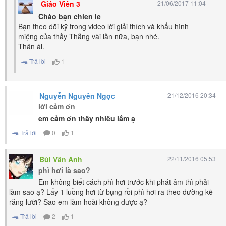
Giáo Viên 3
21/06/2017 11:04
Chào bạn chien le
Bạn theo dõi kỹ trong video lời giải thích và khẩu hình
miệng của thầy Thắng vài lần nữa, bạn nhé.
Thân ái.
Trả lời
1
Nguyễn Nguyên Ngọc
21/12/2016 20:34
lời cảm ơn
em cảm ơn thầy nhiều lắm ạ
Trả lời
0
1
Bùi Vân Anh
22/11/2016 05:53
phì hơi là sao?
Em không biết cách phì hơi trước khi phát âm thì phải
làm sao ạ? Lấy 1 luồng hơi từ bụng rồi phì hơi ra theo đường kẽ
răng lưỡi? Sao em làm hoài không được ạ?
Trả lời
2
1