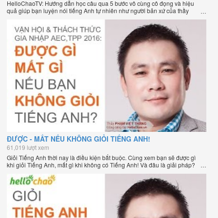
HelloChaoTV: Hướng dẫn học câu qua 5 bước vô cùng cô đọng và hiệu
quả giúp bạn luyện nói tiếng Anh tự nhiên như người bản xứ của thầy
Phạm Việt Thắng, đồng sáng lập HelloChao.vn - Chương trình dạy tiếng
Anh trực tuyến chặt chẽ nhất thế giới.
ĐƯỢC - MẤT NẾU KHÔNG GIỎI TIẾNG ANH!
61,019 lượt xem
Giỏi Tiếng Anh thời nay là điều kiện bắt buộc. Cùng xem bạn sẽ được gì
khi giỏi Tiếng Anh, mất gì khi không có Tiếng Anh! Và đâu là giải pháp?