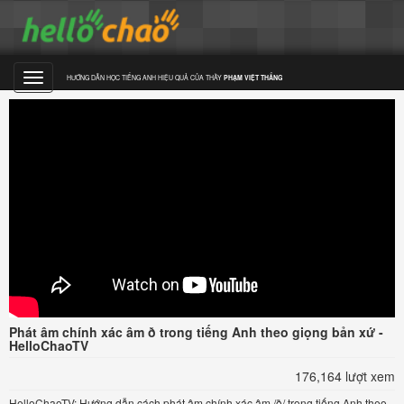
HƯỚNG DẪN HỌC TIẾNG ANH HIỆU QUẢ CỦA THẦY
PHẠM VIỆT THẮNG
Toggle
navigation
Phát âm chính xác âm ð trong tiếng Anh theo giọng bản xứ -
HelloChaoTV
176,164 lượt xem
HelloChaoTV: Hướng dẫn cách phát âm chính xác âm /ð/ trong tiếng Anh theo