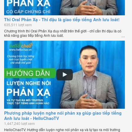
Thi Oral Phản Xạ - Thi đậu là giao tiếp tiếng Anh lưu loát!
635,511 lượt xem
Chương trình thi Oral Phản Xạ duy nhất trên thế giới - chỉ cần thi đậu là có
khả năng giao tiếp tiếng Anh lưu loát.
Phương pháp luyện nghe nói phản xạ giúp giao tiếp tiếng
Anh lưu loát - HelloChaoTV
1,447,240 lượt xem
HelloChaoTV: Hướng dẫn luyện nghe nói phản xạ và tự tạo ra môi trường