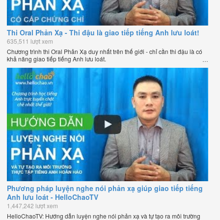
Thi Oral Phản Xạ - Thi đậu là giao tiếp tiếng Anh lưu loát!
635,511 lượt xem
Chương trình thi Oral Phản Xạ duy nhất trên thế giới - chỉ cần thi đậu là có
khả năng giao tiếp tiếng Anh lưu loát.
Phương pháp luyện nghe nói phản xạ giúp giao tiếp tiếng
Anh lưu loát - HelloChaoTV
1,447,242 lượt xem
HelloChaoTV: Hướng dẫn luyện nghe nói phản xạ và tự tạo ra môi trường