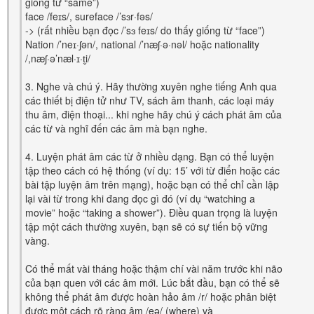
giống từ “same”)
face /feɪs/, sureface /’sɜr·fəs/
-> (rất nhiều bạn đọc /’sɜ feɪs/ do thấy giống từ “face”)
Nation /’neɪ·ʃən/, national /’næʃ·ə·nəl/ hoặc nationality
/,næʃ·ə’næl·ɪ·t̬i/
3. Nghe và chú ý. Hãy thường xuyên nghe tiếng Anh qua
các thiết bị điện tử như TV, sách âm thanh, các loại máy
thu âm, điện thoại... khi nghe hãy chú ý cách phát âm của
các từ và nghĩ đến các âm mà bạn nghe.
4. Luyện phát âm các từ ở nhiều dạng. Bạn có thể luyện
tập theo cách có hệ thống (ví dụ: 15’ với từ điển hoặc các
bài tập luyện âm trên mạng), hoặc bạn có thể chỉ cần lập
lại vài từ trong khi đang đọc gì đó (ví dụ “watching a
movie” hoặc “taking a shower”). Điều quan trọng là luyện
tập một cách thường xuyên, bạn sẽ có sự tiến bộ vững
vàng.
Có thể mất vài tháng hoặc thậm chí vài năm trước khi não
của bạn quen với các âm mới. Lúc bắt đầu, bạn có thể sẽ
không thể phát âm được hoàn hảo âm /r/ hoặc phân biệt
được một cách rõ ràng âm /eə/ (where) và