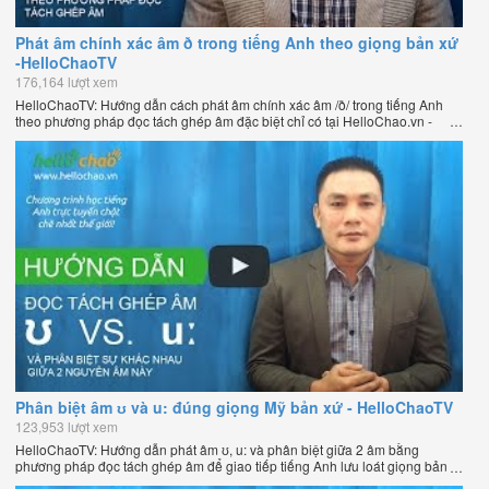
Phát âm chính xác âm ð trong tiếng Anh theo giọng bản xứ
-HelloChaoTV
176,164 lượt xem
HelloChaoTV: Hướng dẫn cách phát âm chính xác âm /ð/ trong tiếng Anh
theo phương pháp đọc tách ghép âm đặc biệt chỉ có tại HelloChao.vn -
Phương pháp luyện phát âm chuẩn giọng bản xứ dễ dàng và hiệu quả
nhất lần đầu tiên xuất hiện trên thế giới, của thầy Phạm Việt Thắng, đồng
sáng lập trang HelloChao.vn - Chương trình dạy tiếng Anh trực tuyến chặt
chẽ nhất thế giới.
Phân biệt âm ʊ và u: đúng giọng Mỹ bản xứ - HelloChaoTV
123,953 lượt xem
HelloChaoTV: Hướng dẫn phát âm ʊ, u: và phân biệt giữa 2 âm bằng
phương pháp đọc tách ghép âm để giao tiếp tiếng Anh lưu loát giọng bản
xứ. Hướng dẫn học tiếng Anh hiệu quả giúp bạn nói tiếng Anh tự nhiên