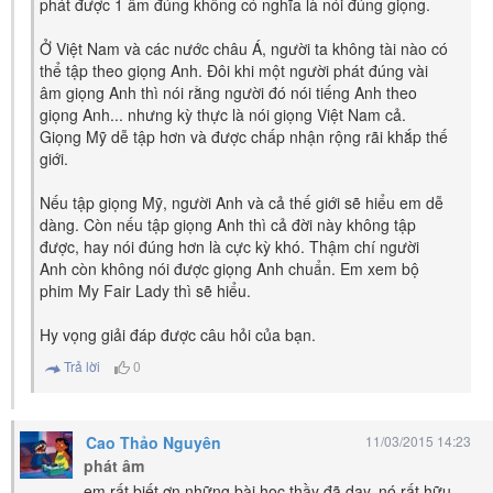
phát được 1 âm đúng không có nghĩa là nói đúng giọng.
Ở Việt Nam và các nước châu Á, người ta không tài nào có
thể tập theo giọng Anh. Đôi khi một người phát đúng vài
âm giọng Anh thì nói rằng người đó nói tiếng Anh theo
giọng Anh... nhưng kỳ thực là nói giọng Việt Nam cả.
Giọng Mỹ dễ tập hơn và được chấp nhận rộng rãi khắp thế
giới.
Nếu tập giọng Mỹ, người Anh và cả thế giới sẽ hiểu em dễ
dàng. Còn nếu tập giọng Anh thì cả đời này không tập
được, hay nói đúng hơn là cực kỳ khó. Thậm chí người
Anh còn không nói được giọng Anh chuẩn. Em xem bộ
phim My Fair Lady thì sẽ hiểu.
Hy vọng giải đáp được câu hỏi của bạn.
Trả lời
0
Cao Thảo Nguyên
11/03/2015 14:23
phát âm
em rất biết ơn những bài học thầy đã dạy, nó rất hữu