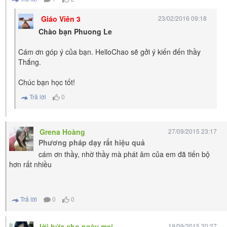
Giáo Viên 3
23/02/2016 09:18
Chào bạn Phuong Le
Cám ơn góp ý của bạn. HelloChao sẽ gởi ý kiến đến thầy
Thắng.
Chúc bạn học tốt!
Trả lời
0
Grena Hoàng
27/09/2015 23:17
Phương pháp dạy rất hiệu quả
cám ơn thầy, nhờ thầy mà phát âm của em đã tiến bộ
hơn rất nhiều
Trả lời
0
0
lời hứa cho ngày mai
19/09/2015 20:27