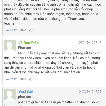
ích, thầy đã biến các âm tiếng anh trở nên gần gũi như cách học
phát âm tiếng Việt hồi tiểu học là phá âm từng vần rồi ghép
thành từ. Em chúc thầy luôn khỏe mạnh, thành đạt, hạnh phúc
và có nhiều video hơn nữa cho chúng em. Thank you,
teacher!!!!
Trả lời
0
1
Võ Đắc Toàn
05/03/2015 07:17
Phat am
Mình thấy thầy dạy phát âm rất hay. Nhưng rất tiếc còn
thiếu rất nhiều các video luyện phát âm khác. Nếu có thể, mong
rằng thầy sẽ cho ra nhiều hơn, đầy đủ chương trình luyện phát
âm để tiện cho những ai không có thời gian và đang tự học ở
nhà. Nếu được như vậy sẽ rất hữu ích! Xin cảm ơn
Trả lời
0
1
Yes,I Can
04/02/2015 17:52
phat âm
phát âm giữa các từ calm,palm,father có khác gì so với