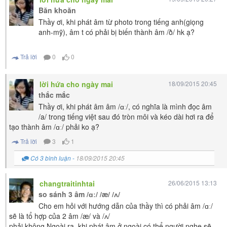
Băn khoăn
Thầy ơi, khi phát âm từ photo trong tiếng anh(giọng
anh-mỹ), âm t có phải bị biến thành âm /ð/ hk ạ?
Trả lời
0
0
lời hứa cho ngày mai
18/09/2015 20:45
thắc mắc
Thầy ơi, khi phát âm âm /ɑː/, có nghĩa là mình đọc âm
/a/ trong tiếng việt sau đó tròn môi và kéo dài hơi ra để
tạo thành âm /ɑː/ phải ko ạ?
Trả lời
3
1
Có 3 bình luận
-
18/09/2015 20:45
changtraitinhtai
26/06/2015 13:13
so sánh 3 âm /ɑː/ /æ/ /ʌ/
Cho em hỏi với hướng dẫn của thầy thì có phải âm /ɑː/
sẽ là tổ hợp của 2 âm /æ/ và /ʌ/
phải không.Ngoài ra, khi phát âm ở ngoài có thể người nghe sẽ