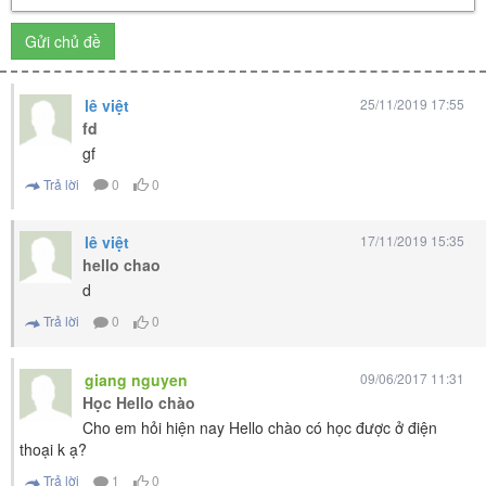
Gửi chủ đề
lê việt
25/11/2019 17:55
fd
gf
Trả lời
0
0
lê việt
17/11/2019 15:35
hello chao
d
Trả lời
0
0
giang nguyen
09/06/2017 11:31
Học Hello chào
Cho em hỏi hiện nay Hello chào có học được ở điện
thoại k ạ?
Trả lời
1
0