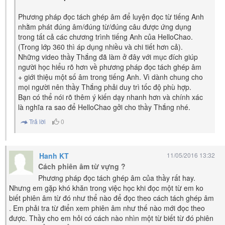
Phương pháp đọc tách ghép âm để luyện đọc từ tiếng Anh
nhằm phát đúng âm/đúng từ/đúng câu được ứng dụng
trong tất cả các chương trình tiếng Anh của HelloChao.
(Trong lớp 360 thì áp dụng nhiều và chi tiết hơn cả).
Những video thầy Thắng đã làm ở đây với mục đích giúp
người học hiểu rõ hơn về phương pháp đọc tách ghép âm
+ giới thiệu một số âm trong tiếng Anh. Vì dành chung cho
mọi người nên thầy Thắng phải duy trì tốc độ phù hợp.
Bạn có thể nói rõ thêm ý kiến dạy nhanh hơn và chính xác
là nghĩa ra sao để HelloChao gởi cho thầy Thắng nhé.
Trả lời
0
Hanh KT
11/05/2016 13:32
Cách phiên âm từ vựng ?
Phương pháp đọc tách ghép âm của thầy rất hay.
Nhưng em gặp khó khăn trong việc học khi đọc một từ em ko
biết phiên âm từ đó như thể nào để đọc theo cách tách ghép âm
. Em phải tra từ điển xem phiên âm như thế nào mới đọc theo
được. Thầy cho em hỏi có cách nào nhìn một từ biết từ đó phiên