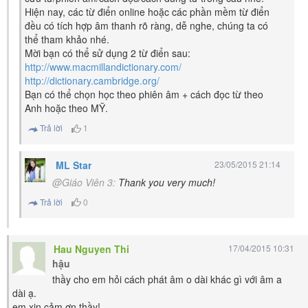
Hiện nay, các từ điển online hoặc các phần mềm từ điển
đều có tích hợp âm thanh rõ ràng, dễ nghe, chúng ta có
thể tham khảo nhé.
Mời bạn có thể sử dụng 2 từ điển sau:
http://www.macmillandictionary.com/
http://dictionary.cambridge.org/
Bạn có thể chọn học theo phiên âm + cách đọc từ theo
Anh hoặc theo MỸ.
Trả lời
1
ML Star
23/05/2015 21:14
@Giáo Viên 3:
Thank you very much!
Trả lời
0
Hau Nguyen Thi
17/04/2015 10:31
hậu
thầy cho em hỏi cách phát âm o dài khác gì với âm a
dài ạ.
em xin cảm ơn thầy!