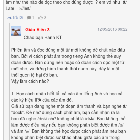
âm như thể nào để đọc theo cho đúng được ? em vd như từ
Late -->//leit/
Trả lời
1
0
Giáo Viên 3
12/05/2016 09:22
Chào bạn Hanh KT
Phiên âm và đọc đúng một từ mới không dễ chút nào đâu
bạn. Bởi vì cách phát âm trong tiếng Anh không thể suy
đoán được. Bạn đừng nên hoặc cố đoán cách đọc một từ
mới nhé, và đừng hình thành thói quen này, đây là một
thói quen tệ hại đó bạn.
Vậy làm cách nào?
1. Học cách nhận biết tất cả các âm tiếng Anh và học cả
các ký hiệu IPA của các âm đó.
Giả sử bạn đang nghe một đoạn âm thanh và bạn nghe từ
“dock”. Để nhớ đúng cách phát âm, bạn cần nhận ra là
bạn đã nghe /dɒk/ chứ không phải là /dʌk/. Bạn không thể
làm được điều này nếu bạn không phân biệt được âm /ɒ/
và âm /ʌ/. Bạn không thể học được cách phát âm nếu bạn
không phân biệt được sự khác nhau giữa các âm trong