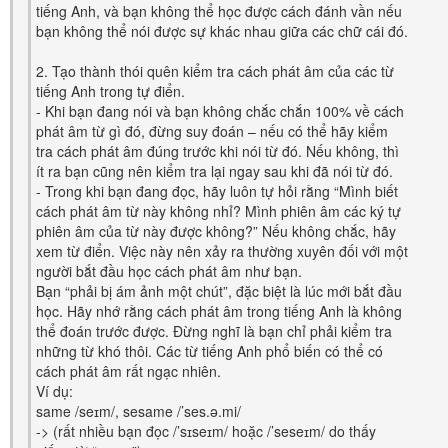
tiếng Anh, và bạn không thể học được cách đánh vần nếu
bạn không thể nói được sự khác nhau giữa các chữ cái đó.
2. Tạo thành thói quên kiểm tra cách phát âm của các từ
tiếng Anh trong tự điển.
- Khi bạn đang nói và bạn không chắc chắn 100% về cách
phát âm từ gì đó, đừng suy đoán – nếu có thể hãy kiểm
tra cách phát âm đúng trước khi nói từ đó. Nếu không, thì
ít ra bạn cũng nên kiểm tra lại ngay sau khi đã nói từ đó.
- Trong khi bạn đang đọc, hãy luôn tự hỏi rằng “Mình biết
cách phát âm từ này không nhỉ? Mình phiên âm các ký tự
phiên âm của từ này được không?” Nếu không chắc, hãy
xem từ điển. Việc này nên xảy ra thường xuyên đối với một
người bắt đầu học cách phát âm như bạn.
Bạn “phải bị ám ảnh một chút”, đặc biệt là lúc mới bắt đầu
học. Hãy nhớ rằng cách phát âm trong tiếng Anh là không
thể đoán trước được. Đừng nghĩ là bạn chỉ phải kiểm tra
những từ khó thôi. Các từ tiếng Anh phổ biến có thể có
cách phát âm rất ngạc nhiên.
Ví dụ:
same /seɪm/, sesame /’ses.ə.mi/
-> (rất nhiều bạn đọc /’sɪseɪm/ hoặc /’seseɪm/ do thấy