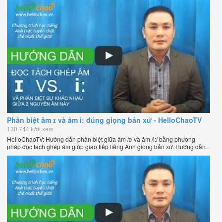
như người bản xứ của thầy Phạm Việt Thắng, đồng sáng lập
HelloChao.vn - Chương trình dạy tiếng Anh trực tuyến chặt chẽ nhất thế
giới.
Phân biệt âm ɪ và âm i: đúng giọng bản xứ - HelloChaoTV
130,744 lượt xem
HelloChaoTV: Hướng dẫn phân biệt giữa âm /ɪ/ và âm /i:/ bằng phương
pháp đọc tách ghép âm giúp giao tiếp tiếng Anh giọng bản xứ. Hướng dẫn
học tiếng Anh hiệu quả giúp bạn nói tiếng Anh tự nhiên như người bản xứ
của thầy Phạm Việt Thắng, đồng sáng lập HelloChao.vn - Chương trình
dạy tiếng Anh trực tuyến chặt chẽ nhất thế giới.