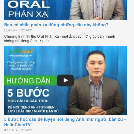
Bạn có chắc phản xạ đúng những câu này không?
224,847 lượt xem
Chương trình thi thử Oral Phản Xạ - một tầm cao mới giúp bạn nhanh
chóng nói tiếng Anh lưu loát.
5 bước học câu để luyện nói tiếng Anh như người bản xứ -
HelloChaoTV
477,184 lượt xem