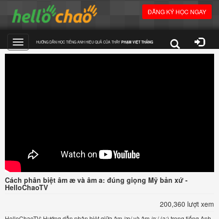
ĐĂNG KÝ HỌC NGAY
HƯỚNG DẪN HỌC TIẾNG ANH HIỆU QUẢ CỦA THẦY
PHẠM VIỆT THẮNG
Toggle
navigation
Cách phân biệt âm æ và âm a: đúng giọng Mỹ bản xứ -
HelloChaoTV
200,360 lượt xem
HelloChaoTV: Hướng dẫn phân biệt giữa âm /æ/ và âm /ɑː/ (a:) trong tiếng Anh