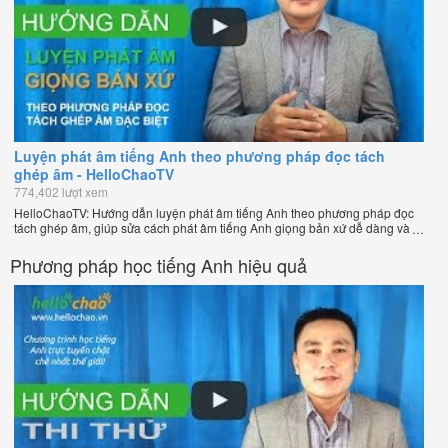
Luyện phát âm tiếng Anh theo phương pháp đọc tách
ghép âm - HelloChaoTV
774,402 lượt xem
HelloChaoTV: Hướng dẫn luyện phát âm tiếng Anh theo phương pháp đọc
tách ghép âm, giúp sửa cách phát âm tiếng Anh giọng bản xứ dễ dàng và
nhanh chóng của thầy Phạm Việt Thắng, đồng sáng lập HelloChao.vn -
Chương trình dạy tiếng Anh trực tuyến chặt chẽ nhất thế giới!
Phương pháp học tiếng Anh hiệu quả