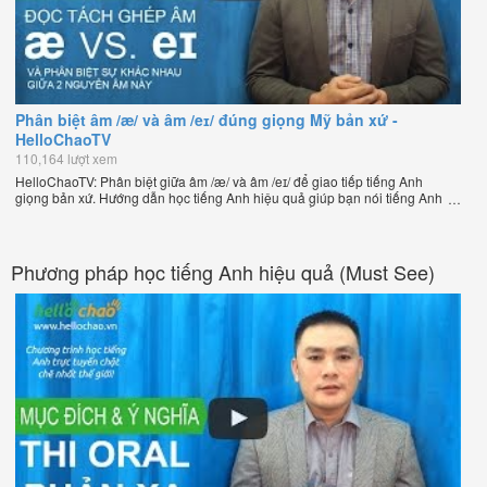
Phân biệt âm /æ/ và âm /eɪ/ đúng giọng Mỹ bản xứ -
HelloChaoTV
110,164 lượt xem
HelloChaoTV: Phân biệt giữa âm /æ/ và âm /eɪ/ để giao tiếp tiếng Anh
giọng bản xứ. Hướng dẫn học tiếng Anh hiệu quả giúp bạn nói tiếng Anh
tự nhiên như người bản xứ của thầy Phạm Việt Thắng, đồng sáng lập
HelloChao.vn - Chương trình dạy tiếng Anh trực tuyến chặt chẽ nhất thế
giới.
Phương pháp học tiếng Anh hiệu quả (Must See)