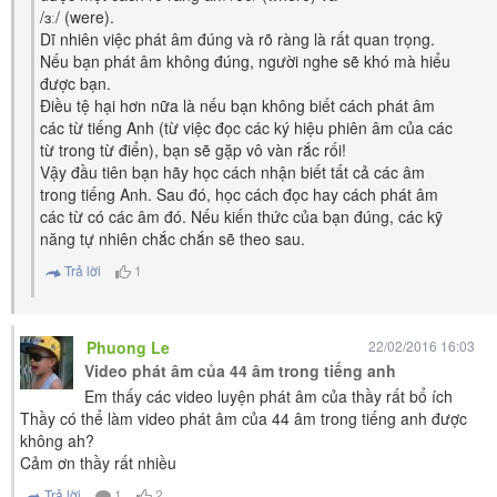
/ɜː/ (were).
Dĩ nhiên việc phát âm đúng và rõ ràng là rất quan trọng.
Nếu bạn phát âm không đúng, người nghe sẽ khó mà hiểu
được bạn.
Điều tệ hại hơn nữa là nếu bạn không biết cách phát âm
các từ tiếng Anh (từ việc đọc các ký hiệu phiên âm của các
từ trong từ điển), bạn sẽ gặp vô vàn rắc rối!
Vậy đầu tiên bạn hãy học cách nhận biết tất cả các âm
trong tiếng Anh. Sau đó, học cách đọc hay cách phát âm
các từ có các âm đó. Nếu kiến thức của bạn đúng, các kỹ
năng tự nhiên chắc chắn sẽ theo sau.
Trả lời
1
Phuong Le
22/02/2016 16:03
Video phát âm của 44 âm trong tiếng anh
Em thấy các video luyện phát âm của thầy rất bổ ích
Thầy có thể làm video phát âm của 44 âm trong tiếng anh được
không ah?
Cảm ơn thầy rất nhiều
Trả lời
1
2