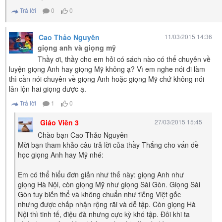
Trả lời
0
0
Cao Thảo Nguyên
11/03/2015 14:36
giọng anh và giọng mỹ
Thầy ơi, thầy cho em hỏi có sách nào có thể chuyên về
luyện giọng Anh hay giọng Mỹ không ạ? Vì em nghe nói đi làm
thì cần nói chuyên về giọng Anh hoặc giọng Mỹ chứ không nói
lẫn lộn hai giọng được ạ.
Trả lời
1
0
Giáo Viên 3
27/03/2015 15:45
Chào bạn Cao Thảo Nguyên
Mời bạn tham khảo câu trả lời của thầy Thắng cho vấn đề
học giọng Anh hay Mỹ nhé:
Em có thể hiểu đơn giản như thế này: giọng Anh như
giọng Hà Nội, còn giọng Mỹ như giọng Sài Gòn. Giọng Sài
Gòn tuy biến thể và không chuẩn như tiếng Việt gốc
nhưng được chấp nhận rộng rãi và dễ tập. Còn giọng Hà
Nội thì tinh tế, điệu đà nhưng cực kỳ khó tập. Đôi khi ta