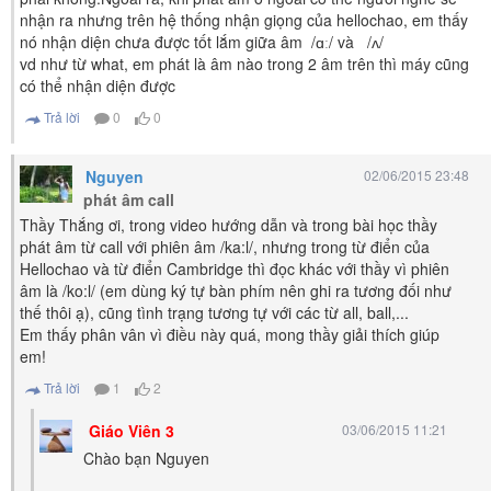
nhận ra nhưng trên hệ thống nhận giọng của hellochao, em thấy
nó nhận diện chưa được tốt lắm giữa âm /ɑː/ và /ʌ/
vd như từ what, em phát là âm nào trong 2 âm trên thì máy cũng
có thể nhận diện được
Trả lời
0
0
Nguyen
02/06/2015 23:48
phát âm call
Thầy Thắng ơi, trong video hướng dẫn và trong bài học thầy
phát âm từ call với phiên âm /ka:l/, nhưng trong từ điển của
Hellochao và từ điển Cambridge thì đọc khác với thầy vì phiên
âm là /ko:l/ (em dùng ký tự bàn phím nên ghi ra tương đối như
thế thôi ạ), cũng tình trạng tương tự với các từ all, ball,...
Em thấy phân vân vì điều này quá, mong thầy giải thích giúp
em!
Trả lời
1
2
Giáo Viên 3
03/06/2015 11:21
Chào bạn Nguyen