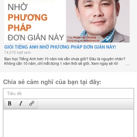
GIỎI TIẾNG ANH NHỜ PHƯƠNG PHÁP ĐƠN GIẢN NÀY!
74,070 lượt xem
Bạn học Tiếng Anh hơn 10 năm mà vẫn chưa giỏi? Đâu là nguyên nhân?
Không cần 10 năm, chỉ mất đúng 1 năm thôi sẽ giỏi. Xem ngay sẽ rõ!
Chia sẻ cảm nghĩ của bạn tại đây: