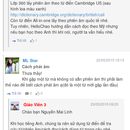
Lớp 360 lấy phiên âm theo từ điển Cambridge US (sau
hình loa màu xanh)
http://dictionary.cambridge.org/dictionary/british/call
Còn từ điển All-in-one lấy theo phiên âm quốc tế nhé.
Tuy nhiên, HelloChao hướng dẫn cách đọc theo Mỹ nhưng
nếu bạn học theo Anh thì khi nói, người ta vẫn hiểu nhé.
Trả lời
1
ML Star
22/05/2015 19:13
Cách phát âm
Thưa thầy!
Khi gặp một từ mà không có sẵn phiên âm thì phải làm
thế nào để biết cách phát âm ạ(đó là một từ mới gặp lần đầu)
Trả lời
2
0
Giáo Viên 3
23/05/2015 09:20
Chào bạn Nguyễn Mai Linh
Khi học tiếng Anh, chúng ta nên sử dụng từ điển để tra
cứu từ/phiên âm/cách đọc/cách dùng từ trong câu nhé.