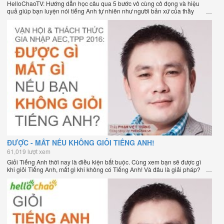
HelloChaoTV: Hướng dẫn học câu qua 5 bước vô cùng cô đọng và hiệu
quả giúp bạn luyện nói tiếng Anh tự nhiên như người bản xứ của thầy
Phạm Việt Thắng, đồng sáng lập HelloChao.vn - Chương trình dạy tiếng
Anh trực tuyến chặt chẽ nhất thế giới.
ĐƯỢC - MẤT NẾU KHÔNG GIỎI TIẾNG ANH!
61,019 lượt xem
Giỏi Tiếng Anh thời nay là điều kiện bắt buộc. Cùng xem bạn sẽ được gì
khi giỏi Tiếng Anh, mất gì khi không có Tiếng Anh! Và đâu là giải pháp?