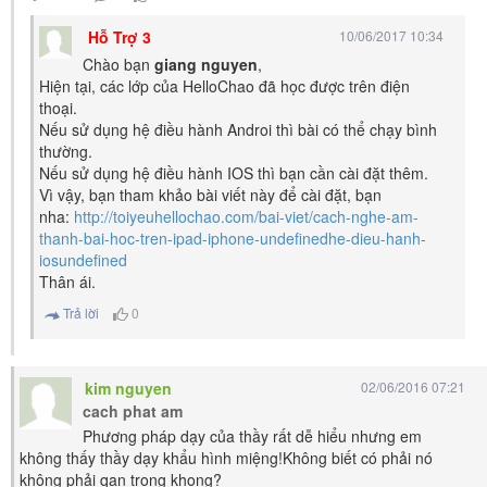
Hỗ Trợ 3
10/06/2017 10:34
Chào bạn
giang nguyen
,
Hiện tại, các lớp của HelloChao đã học được trên điện
thoại.
Nếu sử dụng hệ điều hành Androi thì bài có thể chạy bình
thường.
Nếu sử dụng hệ điều hành IOS thì bạn cần cài đặt thêm.
Vì vậy, bạn tham khảo bài viết này để cài đặt, bạn
nha:
http://toiyeuhellochao.com/bai-viet/cach-nghe-am-
thanh-bai-hoc-tren-ipad-iphone-undefinedhe-dieu-hanh-
iosundefined
Thân ái.
Trả lời
0
kim nguyen
02/06/2016 07:21
cach phat am
Phương pháp dạy của thầy rất dễ hiểu nhưng em
không thấy thầy dạy khẩu hình miệng!Không biết có phải nó
không phải qan trong khong?