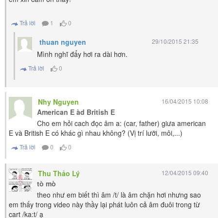
Trả lời
1
0
thuan nguyen
29/10/2015 21:35
Mình nghĩ đẩy hơi ra dài hơn.
Trả lời
0
Nhy Nguyen
16/04/2015 10:08
American E àd British E
Cho em hỏi cach đọc âm a: (car, father) giưa american
E và British E có khác gì nhau không? (Vị trí lưỡi, môi,...)
Trả lời
0
0
Thu Thảo Lý
12/04/2015 09:40
tò mò
theo như em biết thì âm /t/ là âm chặn hơi nhưng sao
em thấy trong video này thầy lại phát luôn cả âm đuôi trong từ
cart /ka:t/ ạ