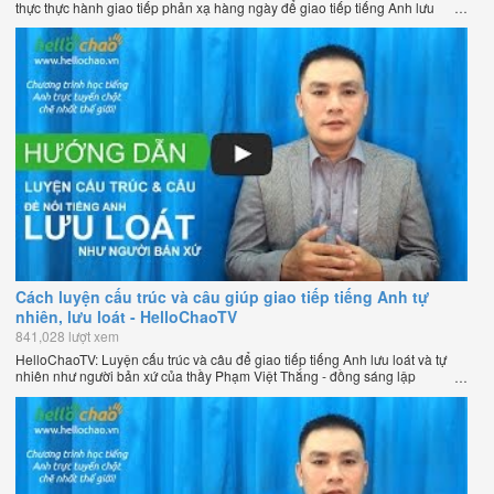
thực thực hành giao tiếp phản xạ hàng ngày để giao tiếp tiếng Anh lưu
loát như người bản xứ của thầy Phạm Việt Thắng - đồng sáng lập
HelloChao.vn - Chương trình dạy tiếng Anh trực tuyến chặt chẽ nhất thế
giới.
Cách luyện cấu trúc và câu giúp giao tiếp tiếng Anh tự
nhiên, lưu loát - HelloChaoTV
841,028 lượt xem
HelloChaoTV: Luyện cấu trúc và câu để giao tiếp tiếng Anh lưu loát và tự
nhiên như người bản xứ của thầy Phạm Việt Thắng - đồng sáng lập
HelloChao.vn - Trang web học tiếng Anh trực tuyến chặt chẽ nhất thế giới.