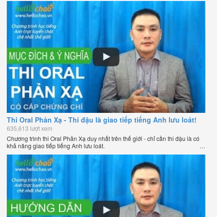
Thi Oral Phản Xạ - Thi đậu là giao tiếp tiếng Anh lưu loát!
635,613 lượt xem
Chương trình thi Oral Phản Xạ duy nhất trên thế giới - chỉ cần thi đậu là có
khả năng giao tiếp tiếng Anh lưu loát.