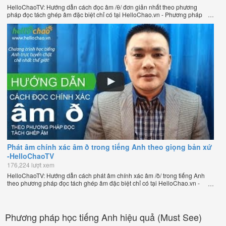
HelloChaoTV: Hướng dẫn cách đọc âm /θ/ đơn giản nhất theo phương
pháp đọc tách ghép âm đặc biệt chỉ có tại HelloChao.vn - Phương pháp
luyện phát âm chuẩn giọng bản xứ dễ dàng và hiệu quả nhất lần đầu tiên
xuất hiện trên thế giới, của thầy Phạm Việt Thắng, đồng sáng lập trang
HelloChao.vn - Chương trình dạy tiếng Anh trực tuyến chặt chẽ nhất thế
giới.
Phát âm chính xác âm ð trong tiếng Anh theo giọng bản xứ
-HelloChaoTV
176,224 lượt xem
HelloChaoTV: Hướng dẫn cách phát âm chính xác âm /ð/ trong tiếng Anh
theo phương pháp đọc tách ghép âm đặc biệt chỉ có tại HelloChao.vn -
Phương pháp luyện phát âm chuẩn giọng bản xứ dễ dàng và hiệu quả
nhất lần đầu tiên xuất hiện trên thế giới, của thầy Phạm Việt Thắng, đồng
sáng lập trang HelloChao.vn - Chương trình dạy tiếng Anh trực tuyến chặt
chẽ nhất thế giới.
Phương pháp học tiếng Anh hiệu quả (Must See)