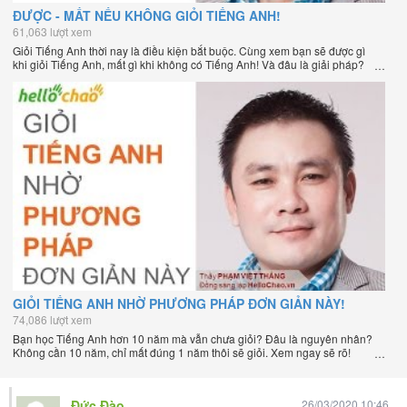
ĐƯỢC - MẤT NẾU KHÔNG GIỎI TIẾNG ANH!
61,063 lượt xem
Giỏi Tiếng Anh thời nay là điều kiện bắt buộc. Cùng xem bạn sẽ được gì
khi giỏi Tiếng Anh, mất gì khi không có Tiếng Anh! Và đâu là giải pháp?
GIỎI TIẾNG ANH NHỜ PHƯƠNG PHÁP ĐƠN GIẢN NÀY!
74,086 lượt xem
Bạn học Tiếng Anh hơn 10 năm mà vẫn chưa giỏi? Đâu là nguyên nhân?
Không cần 10 năm, chỉ mất đúng 1 năm thôi sẽ giỏi. Xem ngay sẽ rõ!
Đức Đào
26/03/2020 10:46