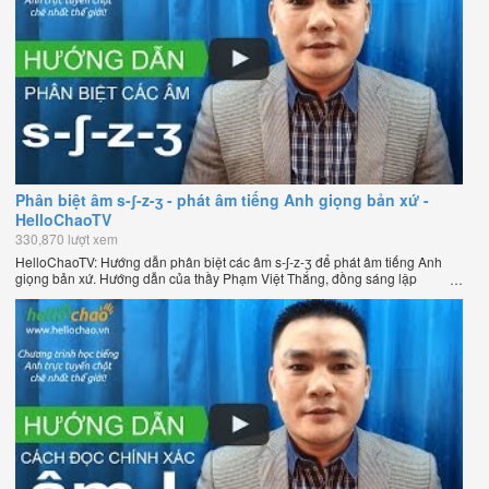
Phân biệt âm s-ʃ-z-ʒ - phát âm tiếng Anh giọng bản xứ -
HelloChaoTV
330,870 lượt xem
HelloChaoTV: Hướng dẫn phân biệt các âm s-ʃ-z-ʒ để phát âm tiếng Anh
giọng bản xứ. Hướng dẫn của thầy Phạm Việt Thắng, đồng sáng lập
HelloChao.vn - Chương trình dạy tiếng Anh trực tuyến chặt chẽ nhất thế
giới.