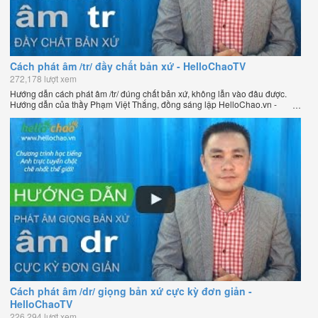
Cách phát âm /tr/ đầy chất bản xứ - HelloChaoTV
272,178 lượt xem
Hướng dẫn cách phát âm /tr/ đúng chất bản xứ, không lẫn vào đâu được.
Hướng dẫn của thầy Phạm Việt Thắng, đồng sáng lập HelloChao.vn -
Chương trình dạy tiếng Anh trực tuyến chặt chẽ nhất thế giới.
Cách phát âm /dr/ giọng bản xứ cực kỳ đơn giản -
HelloChaoTV
226,294 lượt xem