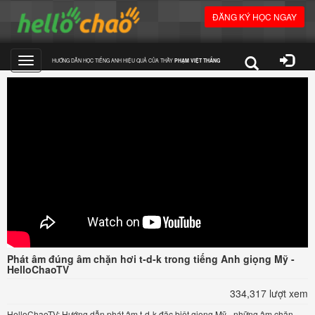
ĐĂNG KÝ HỌC NGAY
HƯỚNG DẪN HỌC TIẾNG ANH HIỆU QUẢ CỦA THẦY
PHẠM VIỆT THẮNG
Toggle
navigation
Phát âm đúng âm chặn hơi t-d-k trong tiếng Anh giọng Mỹ -
HelloChaoTV
334,317 lượt xem
HelloChaoTV: Hướng dẫn phát âm t-d-k đặc biệt giọng Mỹ - những âm chặn