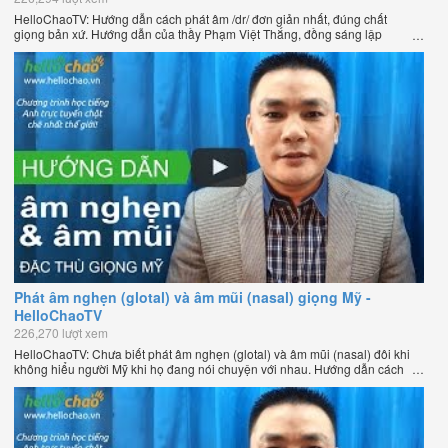
HelloChaoTV: Hướng dẫn cách phát âm /dr/ đơn giản nhất, đúng chất
giọng bản xứ. Hướng dẫn của thầy Phạm Việt Thắng, đồng sáng lập
HelloChao.vn - Chương trình dạy tiếng Anh trực tuyến chặt chẽ nhất thế
giới.
Phát âm nghẹn (glotal) và âm mũi (nasal) giọng Mỹ -
HelloChaoTV
226,270 lượt xem
HelloChaoTV: Chưa biết phát âm nghẹn (glotal) và âm mũi (nasal) đôi khi
không hiểu người Mỹ khi họ đang nói chuyện với nhau. Hướng dẫn cách
phát âm tiếng Anh giọng Mỹ theo phương pháp đọc tách ghép âm đặc biệt
của thầy Phạm Việt Thắng, đồng sáng lập HelloChao.vn - Chương trình
dạy tiếng Anh trực tuyến chặt chẽ nhất thế giới.