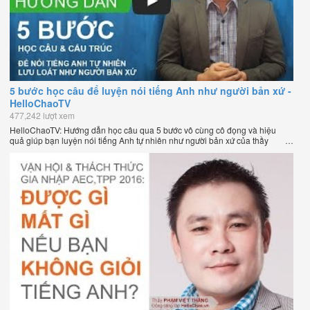
5 bước học câu để luyện nói tiếng Anh như người bản xứ -
HelloChaoTV
477,242 lượt xem
HelloChaoTV: Hướng dẫn học câu qua 5 bước vô cùng cô đọng và hiệu
quả giúp bạn luyện nói tiếng Anh tự nhiên như người bản xứ của thầy
Phạm Việt Thắng, đồng sáng lập HelloChao.vn - Chương trình dạy tiếng
Anh trực tuyến chặt chẽ nhất thế giới.