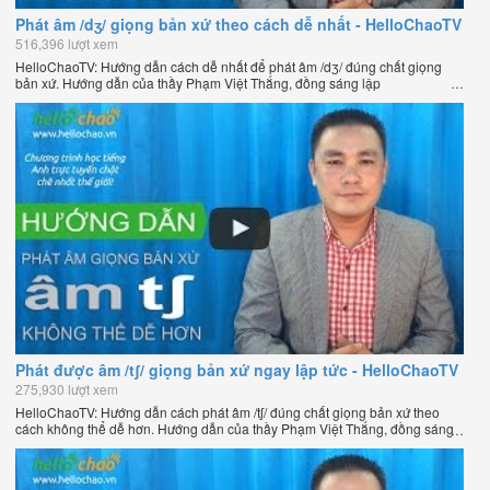
Phát âm /dʒ/ giọng bản xứ theo cách dễ nhất - HelloChaoTV
516,396 lượt xem
HelloChaoTV: Hướng dẫn cách dễ nhất để phát âm /dʒ/ đúng chất giọng
bản xứ. Hướng dẫn của thầy Phạm Việt Thắng, đồng sáng lập
HelloChao.vn - Chương trình dạy tiếng Anh trực tuyến chặt chẽ nhất thế
giới.
Phát được âm /tʃ/ giọng bản xứ ngay lập tức - HelloChaoTV
275,930 lượt xem
HelloChaoTV: Hướng dẫn cách phát âm /tʃ/ đúng chất giọng bản xứ theo
cách không thể dễ hơn. Hướng dẫn của thầy Phạm Việt Thắng, đồng sáng
lập HelloChao.vn - Chương trình dạy tiếng Anh trực tuyến chặt chẽ nhất
thế giới.