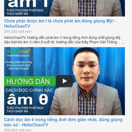
Chưa phát được âm l là chưa phát âm đúng giọng Mỹ! -
HelloChaoTV
255,332 lượt xem
HelloChaoTV: Hướng dẫn phát âm /l/ trong tiếng Anh đúng chất giọng Mỹ,
đặc biệt khi âm /l/ nằm ở cuối từ. Hướng dẫn của thầy Phạm Việt Thắng,
đồng sáng lập HelloChao.vn - Chương trình dạy tiếng Anh trực tuyến chặt
chẽ nhất thế giới.
Cách đọc âm θ trong tiếng Anh đơn giản nhất, đúng giọng
bản xứ - HelloChaoTV
359,484 lượt xem