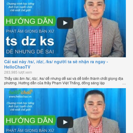
Cái sai này /ts/, /dz/, /ks/ người ta sẽ nhận ra ngay -
HelloChaoTV
283,985 lượt xem
Thấy các âm /ts/, /dz/, /ks/ dễ nhưng dễ sai và dễ biến thành chất giọng địa
phương. Hướng dẫn của thầy Phạm Việt Thắng, đồng sáng lập
HelloChao.vn - Chương trình dạy tiếng Anh trực tuyến chặt chẽ nhất thế
giới.