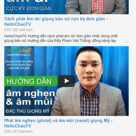
Cách phát âm /dr/ giọng bản xứ cực kỳ đơn giản -
HelloChaoTV
226,192 lượt xem
HelloChaoTV: Hướng dẫn cách phát âm /dr/ đơn giản nhất, đúng chất
giọng bản xứ. Hướng dẫn của thầy Phạm Việt Thắng, đồng sáng lập
HelloChao.vn - Chương trình dạy tiếng Anh trực tuyến chặt chẽ nhất thế
giới.
Phát âm nghẹn (glotal) và âm mũi (nasal) giọng Mỹ -
HelloChaoTV
226,187 lượt xem