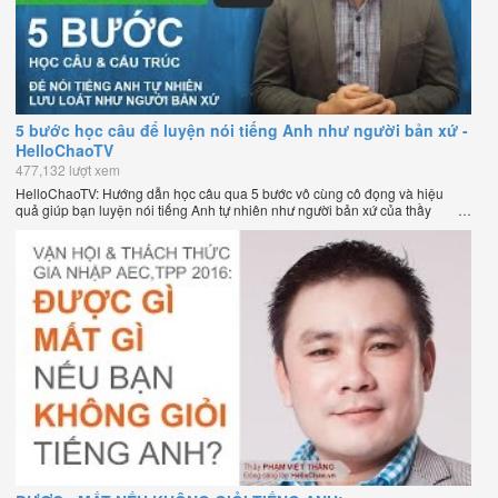
5 bước học câu để luyện nói tiếng Anh như người bản xứ -
HelloChaoTV
477,132 lượt xem
HelloChaoTV: Hướng dẫn học câu qua 5 bước vô cùng cô đọng và hiệu
quả giúp bạn luyện nói tiếng Anh tự nhiên như người bản xứ của thầy
Phạm Việt Thắng, đồng sáng lập HelloChao.vn - Chương trình dạy tiếng
Anh trực tuyến chặt chẽ nhất thế giới.