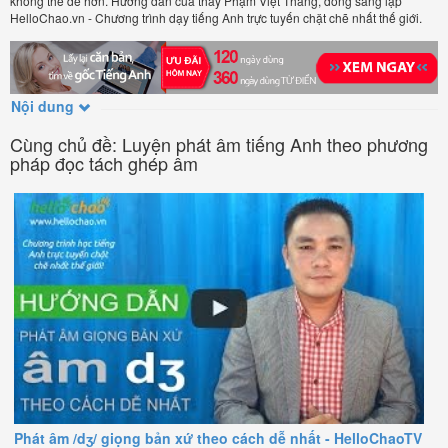
không thể dễ hơn. Hướng dẫn của thầy Phạm Việt Thắng, đồng sáng lập
HelloChao.vn - Chương trình dạy tiếng Anh trực tuyến chặt chẽ nhất thế giới.
Nội dung
Cùng chủ đề: Luyện phát âm tiếng Anh theo phương
pháp đọc tách ghép âm
Phát âm /dʒ/ giọng bản xứ theo cách dễ nhất - HelloChaoTV