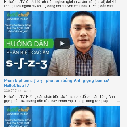
HelloChaoTV: Chưa biết phát âm nghẹn (glotal) và âm mũi (nasal) đôi khi
không hiểu người Mỹ khi họ đang nói chuyện với nhau. Hướng dẫn cách
phát âm tiếng Anh giọng Mỹ theo phương pháp đọc tách ghép âm đặc biệt
của thầy Phạm Việt Thắng, đồng sáng lập HelloChao.vn - Chương trình
dạy tiếng Anh trực tuyến chặt chẽ nhất thế giới.
Phân biệt âm s-ʃ-z-ʒ - phát âm tiếng Anh giọng bản xứ -
HelloChaoTV
330,727 lượt xem
HelloChaoTV: Hướng dẫn phân biệt các âm s-ʃ-z-ʒ để phát âm tiếng Anh
giọng bản xứ. Hướng dẫn của thầy Phạm Việt Thắng, đồng sáng lập
HelloChao.vn - Chương trình dạy tiếng Anh trực tuyến chặt chẽ nhất thế
giới.