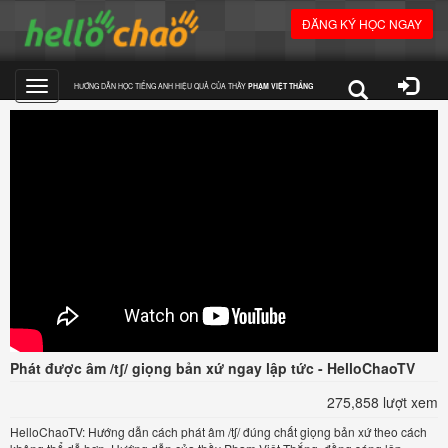
ĐĂNG KÝ HỌC NGAY
HƯỚNG DẪN HỌC TIẾNG ANH HIỆU QUẢ CỦA THẦY
PHẠM VIỆT THẮNG
Toggle
navigation
Phát được âm /tʃ/ giọng bản xứ ngay lập tức - HelloChaoTV
275,858 lượt xem
HelloChaoTV: Hướng dẫn cách phát âm /tʃ/ đúng chất giọng bản xứ theo cách