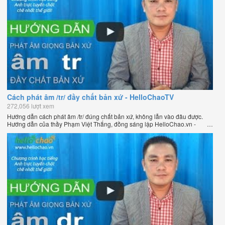
Cách phát âm /tr/ đầy chất bản xứ - HelloChaoTV
272,056 lượt xem
Hướng dẫn cách phát âm /tr/ đúng chất bản xứ, không lẫn vào đâu được.
Hướng dẫn của thầy Phạm Việt Thắng, đồng sáng lập HelloChao.vn -
Chương trình dạy tiếng Anh trực tuyến chặt chẽ nhất thế giới.