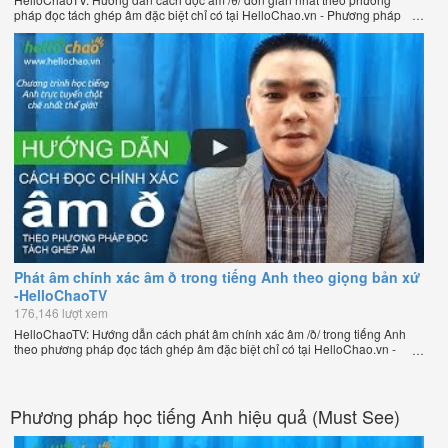
pháp đọc tách ghép âm đặc biệt chỉ có tại HelloChao.vn - Phương pháp
luyện phát âm chuẩn giọng bản xứ dễ dàng và hiệu quả nhất lần đầu tiên
xuất hiện trên thế giới, của thầy Phạm Việt Thắng, đồng sáng lập trang
HelloChao.vn - Chương trình dạy tiếng Anh trực tuyến chặt chẽ nhất thế
giới.
Phát âm chính xác âm ð trong tiếng Anh theo giọng bản xứ
-HelloChaoTV
176,146 lượt xem
HelloChaoTV: Hướng dẫn cách phát âm chính xác âm /ð/ trong tiếng Anh
theo phương pháp đọc tách ghép âm đặc biệt chỉ có tại HelloChao.vn -
Phương pháp luyện phát âm chuẩn giọng bản xứ dễ dàng và hiệu quả
nhất lần đầu tiên xuất hiện trên thế giới, của thầy Phạm Việt Thắng, đồng
sáng lập trang HelloChao.vn - Chương trình dạy tiếng Anh trực tuyến chặt
chẽ nhất thế giới.
Phương pháp học tiếng Anh hiệu quả (Must See)