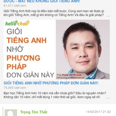
ĐƯỢC - MẤT NẾU KHÔNG GIỎI TIẾNG ANH!
61,011 lượt xem
Giỏi Tiếng Anh thời nay là điều kiện bắt buộc. Cùng xem bạn sẽ được gì
khi giỏi Tiếng Anh, mất gì khi không có Tiếng Anh! Và đâu là giải pháp?
GIỎI TIẾNG ANH NHỜ PHƯƠNG PHÁP ĐƠN GIẢN NÀY!
74,060 lượt xem
Bạn học Tiếng Anh hơn 10 năm mà vẫn chưa giỏi? Đâu là nguyên nhân?
Không cần 10 năm, chỉ mất đúng 1 năm thôi sẽ giỏi. Xem ngay sẽ rõ!
Trọng Tôn Thất
14/02/2017 21:32