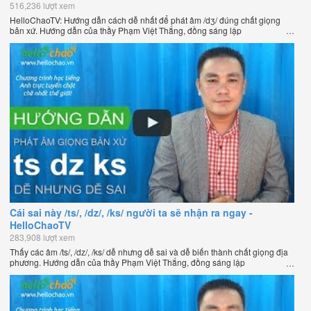
516,236 lượt xem
HelloChaoTV: Hướng dẫn cách dễ nhất để phát âm /dʒ/ đúng chất giọng
bản xứ. Hướng dẫn của thầy Phạm Việt Thắng, đồng sáng lập
HelloChao.vn - Chương trình dạy tiếng Anh trực tuyến chặt chẽ nhất thế
giới.
Cái sai này /ts/, /dz/, /ks/ người ta sẽ nhận ra ngay -
HelloChaoTV
283,908 lượt xem
Thấy các âm /ts/, /dz/, /ks/ dễ nhưng dễ sai và dễ biến thành chất giọng địa
phương. Hướng dẫn của thầy Phạm Việt Thắng, đồng sáng lập
HelloChao.vn - Chương trình dạy tiếng Anh trực tuyến chặt chẽ nhất thế
giới.