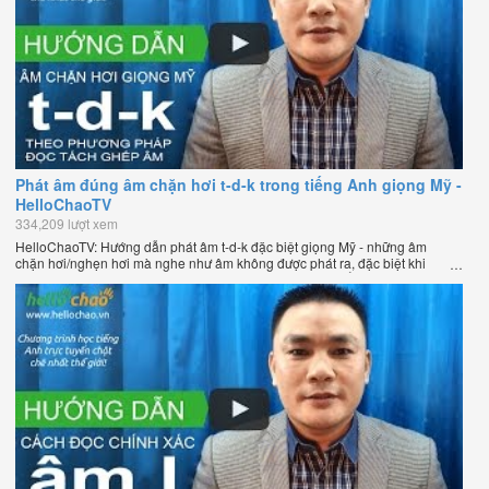
Phát âm đúng âm chặn hơi t-d-k trong tiếng Anh giọng Mỹ -
HelloChaoTV
334,209 lượt xem
HelloChaoTV: Hướng dẫn phát âm t-d-k đặc biệt giọng Mỹ - những âm
chặn hơi/nghẹn hơi mà nghe như âm không được phát ra, đặc biệt khi
chúng nằm ở cuối từ. Hướng dẫn của thầy Phạm Việt Thắng, đồng sáng
lập HelloChao.vn - Chương trình dạy tiếng Anh trực tuyến chặt chẽ nhất
thế giới.