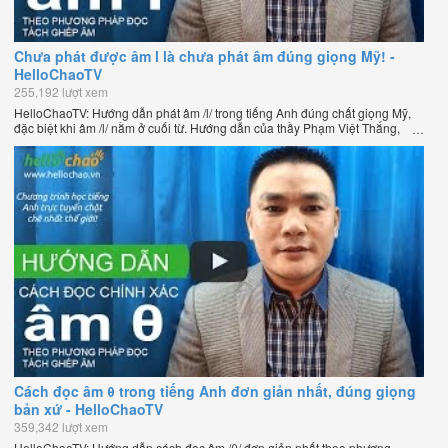
Chưa phát được âm l là chưa phát âm đúng giọng Mỹ! -
HelloChaoTV
255,192 lượt xem
HelloChaoTV: Hướng dẫn phát âm /l/ trong tiếng Anh đúng chất giọng Mỹ,
đặc biệt khi âm /l/ nằm ở cuối từ. Hướng dẫn của thầy Phạm Việt Thắng,
đồng sáng lập HelloChao.vn - Chương trình dạy tiếng Anh trực tuyến chặt
chẽ nhất thế giới.
Cách đọc âm θ trong tiếng Anh đơn giản nhất, đúng giọng
bản xứ - HelloChaoTV
359,342 lượt xem
HelloChaoTV: Hướng dẫn cách đọc âm /θ/ đơn giản nhất theo phương