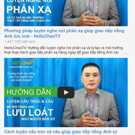
Phương pháp luyện nghe nói phản xạ giúp giao tiếp tiếng
Anh lưu loát - HelloChaoTV
1,447,192 lượt xem
HelloChaoTV: Hướng dẫn luyện nghe nói phản xạ và tự tạo ra môi trường
thực thực hành giao tiếp phản xạ hàng ngày để giao tiếp tiếng Anh lưu
loát như người bản xứ của thầy Phạm Việt Thắng - đồng sáng lập
HelloChao.vn - Chương trình dạy tiếng Anh trực tuyến chặt chẽ nhất thế
giới.
Cách luyện cấu trúc và câu giúp giao tiếp tiếng Anh tự