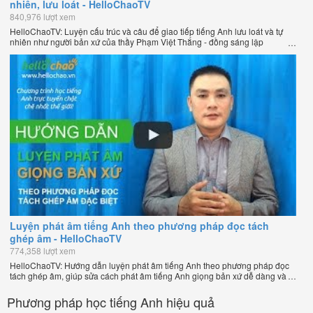
nhiên, lưu loát - HelloChaoTV
840,976 lượt xem
HelloChaoTV: Luyện cấu trúc và câu để giao tiếp tiếng Anh lưu loát và tự
nhiên như người bản xứ của thầy Phạm Việt Thắng - đồng sáng lập
HelloChao.vn - Trang web học tiếng Anh trực tuyến chặt chẽ nhất thế giới.
Luyện phát âm tiếng Anh theo phương pháp đọc tách
ghép âm - HelloChaoTV
774,358 lượt xem
HelloChaoTV: Hướng dẫn luyện phát âm tiếng Anh theo phương pháp đọc
tách ghép âm, giúp sửa cách phát âm tiếng Anh giọng bản xứ dễ dàng và
nhanh chóng của thầy Phạm Việt Thắng, đồng sáng lập HelloChao.vn -
Chương trình dạy tiếng Anh trực tuyến chặt chẽ nhất thế giới!
Phương pháp học tiếng Anh hiệu quả