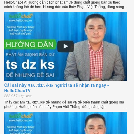
HelloChaoTV: Hướng dẫn cách phát âm /tʃ/ đúng chất giọng bản xứ theo
cách không thể dễ hơn. Hướng dẫn của thầy Phạm Việt Thắng, đồng sáng
lập HelloChao.vn - Chương trình dạy tiếng Anh trực tuyến chặt chẽ nhất
thế giới.
Cái sai này /ts/, /dz/, /ks/ người ta sẽ nhận ra ngay -
HelloChaoTV
283,957 lượt xem
Thấy các âm /ts/, /dz/, /ks/ dễ nhưng dễ sai và dễ biến thành chất giọng địa
phương. Hướng dẫn của thầy Phạm Việt Thắng, đồng sáng lập
HelloChao.vn - Chương trình dạy tiếng Anh trực tuyến chặt chẽ nhất thế
giới.