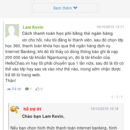
luyện phát âm chuẩn giọng bản xứ dễ dàng và hiệu quả nhất lần đầu tiên
xuất hiện trên thế giới, của thầy Phạm Việt Thắng, đồng sáng lập trang
Xem thêm
HelloChao.vn - Chương trình dạy tiếng Anh trực tuyến chặt chẽ nhất thế
giới.
Lam Kevin
16/10/2015 13:11
Cách thanh toán học phí bằng thẻ ngân hàng
xin cho hỏi, nếu tôi đăng kí thành viên, sau đó chọn lớp
học 360, thanh toán khóa học qua thẻ ngân hàng dịch vụ
Internet Banking, khi đó tôi thấy có dòng thông báo ghi là nạp
200 000 vào tài khoản Nganluong.vn, đó là tài khoản của
HelloChao.vn hay tôi phải chuyển qua 1 lần nữa, sau đó là tôi có
thể vào lớp hay sao và vào như thế nào, mong sớm nhận được
trả lời từ trang web.
Thân!
Trả lời
1
0
1 - 1 / 1
hỗ trợ 01
16/10/2015 16:18
Chào bạn Lam Kevin,
Nếu bạn chọn hình thức thanh toán internet banking, hình