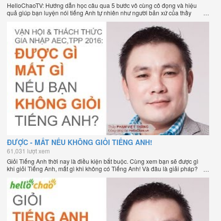
HelloChaoTV: Hướng dẫn học câu qua 5 bước vô cùng cô đọng và hiệu
quả giúp bạn luyện nói tiếng Anh tự nhiên như người bản xứ của thầy
Phạm Việt Thắng, đồng sáng lập HelloChao.vn - Chương trình dạy tiếng
Anh trực tuyến chặt chẽ nhất thế giới.
ĐƯỢC - MẤT NẾU KHÔNG GIỎI TIẾNG ANH!
61,031 lượt xem
Giỏi Tiếng Anh thời nay là điều kiện bắt buộc. Cùng xem bạn sẽ được gì
khi giỏi Tiếng Anh, mất gì khi không có Tiếng Anh! Và đâu là giải pháp?