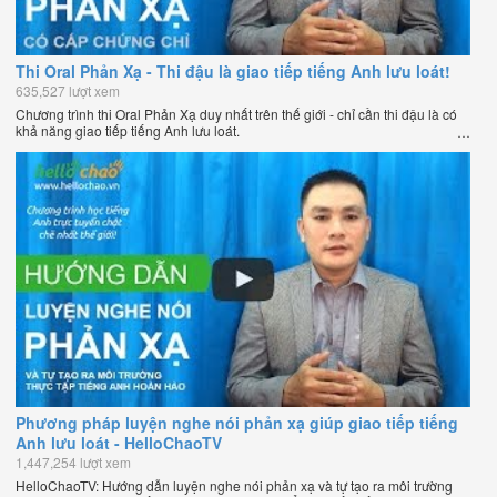
Thi Oral Phản Xạ - Thi đậu là giao tiếp tiếng Anh lưu loát!
635,527 lượt xem
Chương trình thi Oral Phản Xạ duy nhất trên thế giới - chỉ cần thi đậu là có
khả năng giao tiếp tiếng Anh lưu loát.
Phương pháp luyện nghe nói phản xạ giúp giao tiếp tiếng
Anh lưu loát - HelloChaoTV
1,447,254 lượt xem
HelloChaoTV: Hướng dẫn luyện nghe nói phản xạ và tự tạo ra môi trường