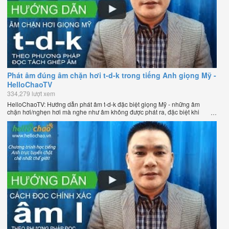
Phát âm đúng âm chặn hơi t-d-k trong tiếng Anh giọng Mỹ -
HelloChaoTV
334,279 lượt xem
HelloChaoTV: Hướng dẫn phát âm t-d-k đặc biệt giọng Mỹ - những âm
chặn hơi/nghẹn hơi mà nghe như âm không được phát ra, đặc biệt khi
chúng nằm ở cuối từ. Hướng dẫn của thầy Phạm Việt Thắng, đồng sáng
lập HelloChao.vn - Chương trình dạy tiếng Anh trực tuyến chặt chẽ nhất
thế giới.