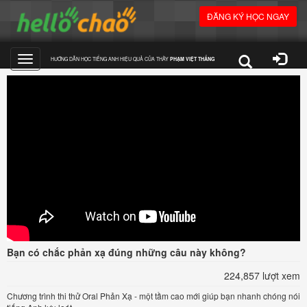
ĐĂNG KÝ HỌC NGAY
HƯỚNG DẪN HỌC TIẾNG ANH HIỆU QUẢ CỦA THẦY
PHẠM VIỆT THẮNG
Toggle
navigation
Bạn có chắc phản xạ đúng những câu này không?
224,857 lượt xem
Chương trình thi thử Oral Phản Xạ - một tầm cao mới giúp bạn nhanh chóng nói