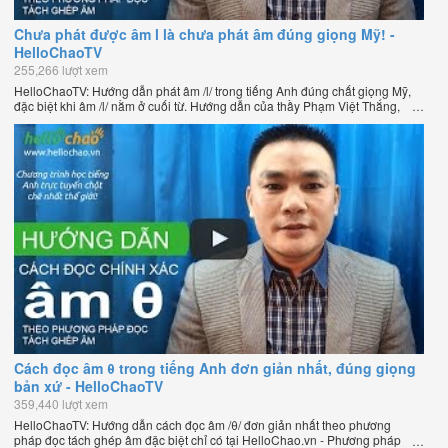
Chưa phát được âm l là chưa phát âm đúng giọng Mỹ! -
HelloChaoTV
255,266 lượt xem
HelloChaoTV: Hướng dẫn phát âm /l/ trong tiếng Anh đúng chất giọng Mỹ,
đặc biệt khi âm /l/ nằm ở cuối từ. Hướng dẫn của thầy Phạm Việt Thắng,
đồng sáng lập HelloChao.vn - Chương trình dạy tiếng Anh trực tuyến chặt
chẽ nhất thế giới.
Cách đọc âm θ trong tiếng Anh đơn giản nhất, đúng giọng
bản xứ - HelloChaoTV
359,440 lượt xem
HelloChaoTV: Hướng dẫn cách đọc âm /θ/ đơn giản nhất theo phương
pháp đọc tách ghép âm đặc biệt chỉ có tại HelloChao.vn - Phương pháp