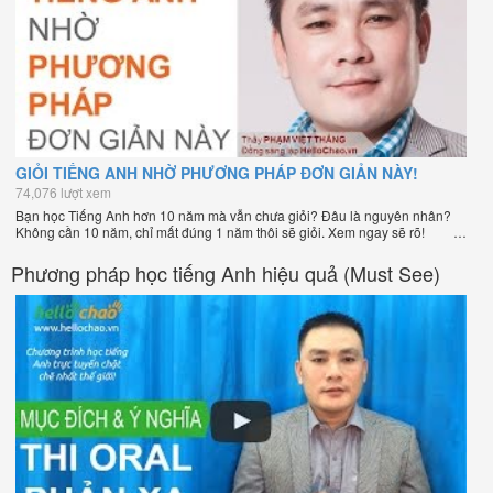
GIỎI TIẾNG ANH NHỜ PHƯƠNG PHÁP ĐƠN GIẢN NÀY!
74,076 lượt xem
Bạn học Tiếng Anh hơn 10 năm mà vẫn chưa giỏi? Đâu là nguyên nhân?
Không cần 10 năm, chỉ mất đúng 1 năm thôi sẽ giỏi. Xem ngay sẽ rõ!
Phương pháp học tiếng Anh hiệu quả (Must See)