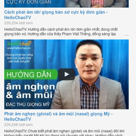
Cách phát âm /dr/ giọng bản xứ cực kỳ đơn giản -
HelloChaoTV
226,254 lượt xem
HelloChaoTV: Hướng dẫn cách phát âm /dr/ đơn giản nhất, đúng chất
giọng bản xứ. Hướng dẫn của thầy Phạm Việt Thắng, đồng sáng lập
HelloChao.vn - Chương trình dạy tiếng Anh trực tuyến chặt chẽ nhất thế
giới.
Phát âm nghẹn (glotal) và âm mũi (nasal) giọng Mỹ -
HelloChaoTV
226,248 lượt xem
HelloChaoTV: Chưa biết phát âm nghẹn (glotal) và âm mũi (nasal) đôi khi
không hiểu người Mỹ khi họ đang nói chuyện với nhau. Hướng dẫn cách