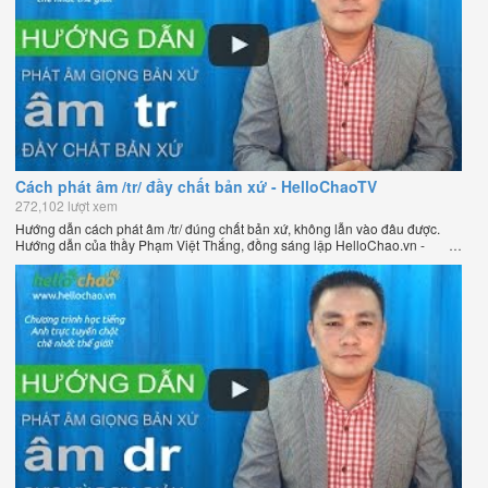
Cách phát âm /tr/ đầy chất bản xứ - HelloChaoTV
272,102 lượt xem
Hướng dẫn cách phát âm /tr/ đúng chất bản xứ, không lẫn vào đâu được.
Hướng dẫn của thầy Phạm Việt Thắng, đồng sáng lập HelloChao.vn -
Chương trình dạy tiếng Anh trực tuyến chặt chẽ nhất thế giới.