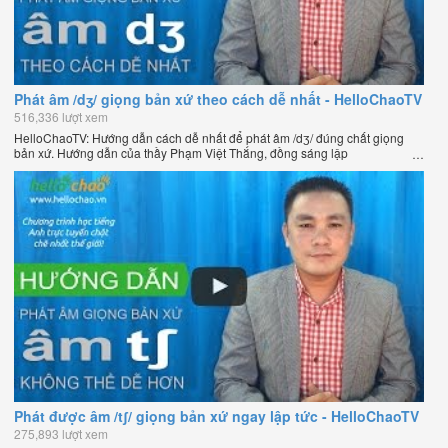
Phát âm /dʒ/ giọng bản xứ theo cách dễ nhất - HelloChaoTV
516,336 lượt xem
HelloChaoTV: Hướng dẫn cách dễ nhất để phát âm /dʒ/ đúng chất giọng
bản xứ. Hướng dẫn của thầy Phạm Việt Thắng, đồng sáng lập
HelloChao.vn - Chương trình dạy tiếng Anh trực tuyến chặt chẽ nhất thế
giới.
Phát được âm /tʃ/ giọng bản xứ ngay lập tức - HelloChaoTV
275,893 lượt xem