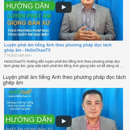
Luyện phát âm tiếng Anh theo phương pháp đọc tách
ghép âm - HelloChaoTV
774,422 lượt xem
HelloChaoTV: Hướng dẫn luyện phát âm tiếng Anh theo phương pháp đọc
tách ghép âm, giúp sửa cách phát âm tiếng Anh giọng bản xứ dễ dàng và
nhanh chóng của thầy Phạm Việt Thắng, đồng sáng lập HelloChao.vn -
Chương trình dạy tiếng Anh trực tuyến chặt chẽ nhất thế giới!
Luyện phát âm tiếng Anh theo phương pháp đọc tách
ghép âm