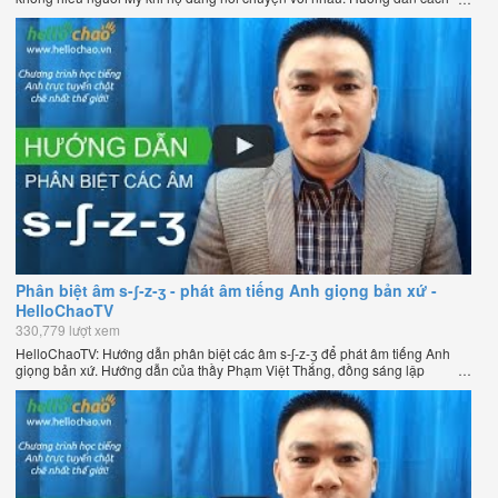
phát âm tiếng Anh giọng Mỹ theo phương pháp đọc tách ghép âm đặc biệt
của thầy Phạm Việt Thắng, đồng sáng lập HelloChao.vn - Chương trình
dạy tiếng Anh trực tuyến chặt chẽ nhất thế giới.
Phân biệt âm s-ʃ-z-ʒ - phát âm tiếng Anh giọng bản xứ -
HelloChaoTV
330,779 lượt xem
HelloChaoTV: Hướng dẫn phân biệt các âm s-ʃ-z-ʒ để phát âm tiếng Anh
giọng bản xứ. Hướng dẫn của thầy Phạm Việt Thắng, đồng sáng lập
HelloChao.vn - Chương trình dạy tiếng Anh trực tuyến chặt chẽ nhất thế
giới.