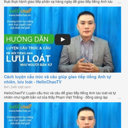
thực thực hành giao tiếp phản xạ hàng ngày để giao tiếp tiếng Anh lưu
loát như người bản xứ của thầy Phạm Việt Thắng - đồng sáng lập
HelloChao.vn - Chương trình dạy tiếng Anh trực tuyến chặt chẽ nhất thế
giới.
Cách luyện cấu trúc và câu giúp giao tiếp tiếng Anh tự
nhiên, lưu loát - HelloChaoTV
841,046 lượt xem
HelloChaoTV: Luyện cấu trúc và câu để giao tiếp tiếng Anh lưu loát và tự
nhiên như người bản xứ của thầy Phạm Việt Thắng - đồng sáng lập
HelloChao.vn - Trang web học tiếng Anh trực tuyến chặt chẽ nhất thế giới.