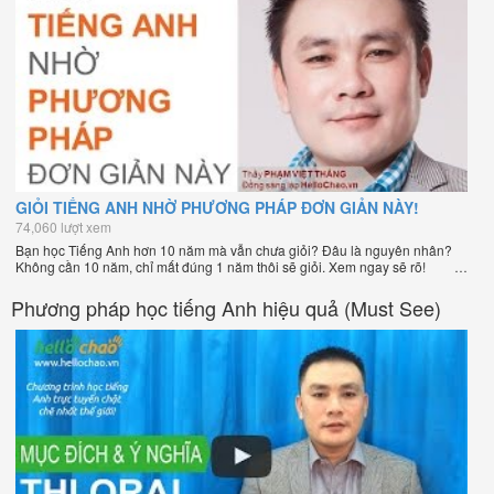
GIỎI TIẾNG ANH NHỜ PHƯƠNG PHÁP ĐƠN GIẢN NÀY!
74,060 lượt xem
Bạn học Tiếng Anh hơn 10 năm mà vẫn chưa giỏi? Đâu là nguyên nhân?
Không cần 10 năm, chỉ mất đúng 1 năm thôi sẽ giỏi. Xem ngay sẽ rõ!
Phương pháp học tiếng Anh hiệu quả (Must See)