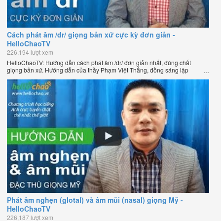
Cách phát âm /dr/ giọng bản xứ cực kỳ đơn giản -
HelloChaoTV
226,194 lượt xem
HelloChaoTV: Hướng dẫn cách phát âm /dr/ đơn giản nhất, đúng chất
giọng bản xứ. Hướng dẫn của thầy Phạm Việt Thắng, đồng sáng lập
HelloChao.vn - Chương trình dạy tiếng Anh trực tuyến chặt chẽ nhất thế
giới.
Phát âm nghẹn (glotal) và âm mũi (nasal) giọng Mỹ -
HelloChaoTV
226,187 lượt xem