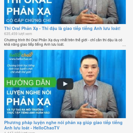
Thi Oral Phản Xạ - Thi đậu là giao tiếp tiếng Anh lưu loát!
635,459 lượt xem
Chương trình thi Oral Phản Xạ duy nhất trên thế giới - chỉ cần thi đậu là có
khả năng giao tiếp tiếng Anh lưu loát.
Phương pháp luyện nghe nói phản xạ giúp giao tiếp tiếng
Anh lưu loát - HelloChaoTV
1,447,192 lượt xem