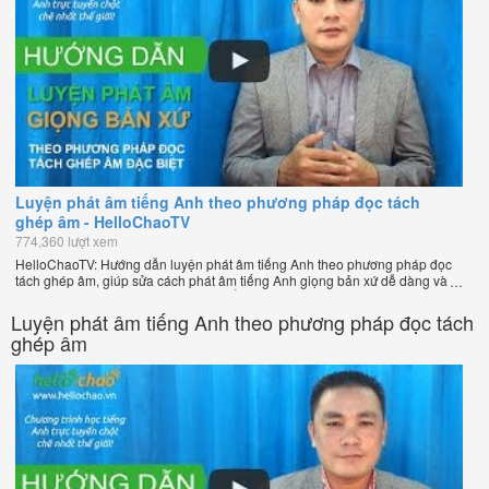
Luyện phát âm tiếng Anh theo phương pháp đọc tách
ghép âm - HelloChaoTV
774,360 lượt xem
HelloChaoTV: Hướng dẫn luyện phát âm tiếng Anh theo phương pháp đọc
tách ghép âm, giúp sửa cách phát âm tiếng Anh giọng bản xứ dễ dàng và
nhanh chóng của thầy Phạm Việt Thắng, đồng sáng lập HelloChao.vn -
Chương trình dạy tiếng Anh trực tuyến chặt chẽ nhất thế giới!
Luyện phát âm tiếng Anh theo phương pháp đọc tách
ghép âm