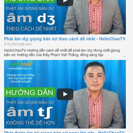
Phát âm /dʒ/ giọng bản xứ theo cách dễ nhất - HelloChaoTV
516,240 lượt xem
HelloChaoTV: Hướng dẫn cách dễ nhất để phát âm /dʒ/ đúng chất giọng
bản xứ. Hướng dẫn của thầy Phạm Việt Thắng, đồng sáng lập
HelloChao.vn - Chương trình dạy tiếng Anh trực tuyến chặt chẽ nhất thế
giới.
Phát được âm /tʃ/ giọng bản xứ ngay lập tức - HelloChaoTV