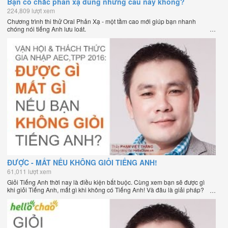
Bạn có chắc phản xạ đúng những câu này không?
224,809 lượt xem
Chương trình thi thử Oral Phản Xạ - một tầm cao mới giúp bạn nhanh
chóng nói tiếng Anh lưu loát.
ĐƯỢC - MẤT NẾU KHÔNG GIỎI TIẾNG ANH!
61,011 lượt xem
Giỏi Tiếng Anh thời nay là điều kiện bắt buộc. Cùng xem bạn sẽ được gì
khi giỏi Tiếng Anh, mất gì khi không có Tiếng Anh! Và đâu là giải pháp?