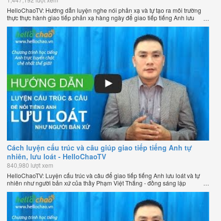
HelloChaoTV: Hướng dẫn luyện nghe nói phản xạ và tự tạo ra môi trường
thực thực hành giao tiếp phản xạ hàng ngày để giao tiếp tiếng Anh lưu
loát như người bản xứ của thầy Phạm Việt Thắng - đồng sáng lập
HelloChao.vn - Chương trình dạy tiếng Anh trực tuyến chặt chẽ nhất thế
giới.
Cách luyện cấu trúc và câu giúp giao tiếp tiếng Anh tự
nhiên, lưu loát - HelloChaoTV
840,980 lượt xem
HelloChaoTV: Luyện cấu trúc và câu để giao tiếp tiếng Anh lưu loát và tự
nhiên như người bản xứ của thầy Phạm Việt Thắng - đồng sáng lập
HelloChao.vn - Trang web học tiếng Anh trực tuyến chặt chẽ nhất thế giới.