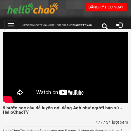
ĐĂNG KÝ HỌC NGAY
HƯỚNG DẪN HỌC TIẾNG ANH HIỆU QUẢ CỦA THẦY
PHẠM VIỆT THẮNG
Toggle
navigation
5 bước học câu để luyện nói tiếng Anh như người bản xứ -
HelloChaoTV
477,134 lượt xem
HelloChaoTV: Hướng dẫn học câu qua 5 bước vô cùng cô đọng và hiệu quả