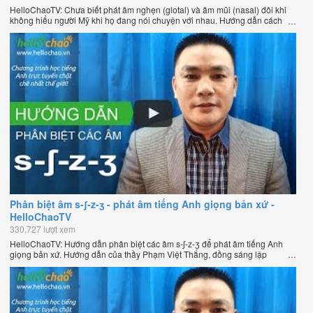
HelloChaoTV: Chưa biết phát âm nghẹn (glotal) và âm mũi (nasal) đôi khi
không hiểu người Mỹ khi họ đang nói chuyện với nhau. Hướng dẫn cách
phát âm tiếng Anh giọng Mỹ theo phương pháp đọc tách ghép âm đặc biệt
của thầy Phạm Việt Thắng, đồng sáng lập HelloChao.vn - Chương trình
dạy tiếng Anh trực tuyến chặt chẽ nhất thế giới.
Phân biệt âm s-ʃ-z-ʒ - phát âm tiếng Anh giọng bản xứ -
HelloChaoTV
330,727 lượt xem
HelloChaoTV: Hướng dẫn phân biệt các âm s-ʃ-z-ʒ để phát âm tiếng Anh
giọng bản xứ. Hướng dẫn của thầy Phạm Việt Thắng, đồng sáng lập
HelloChao.vn - Chương trình dạy tiếng Anh trực tuyến chặt chẽ nhất thế
giới.