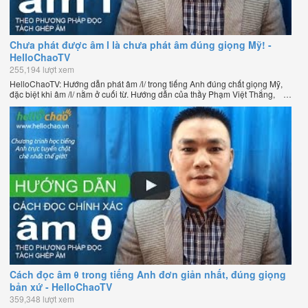
Chưa phát được âm l là chưa phát âm đúng giọng Mỹ! -
HelloChaoTV
255,194 lượt xem
HelloChaoTV: Hướng dẫn phát âm /l/ trong tiếng Anh đúng chất giọng Mỹ,
đặc biệt khi âm /l/ nằm ở cuối từ. Hướng dẫn của thầy Phạm Việt Thắng,
đồng sáng lập HelloChao.vn - Chương trình dạy tiếng Anh trực tuyến chặt
chẽ nhất thế giới.
Cách đọc âm θ trong tiếng Anh đơn giản nhất, đúng giọng
bản xứ - HelloChaoTV
359,348 lượt xem