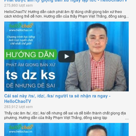
275,860 lượt xem
HelloChaoTV: Hướng dẫn cách phát âm /tʃ/ đúng chất giọng bản xứ theo
cách không thể dễ hơn. Hướng dẫn của thầy Phạm Việt Thắng, đồng sáng
lập HelloChao.vn - Chương trình dạy tiếng Anh trực tuyến chặt chẽ nhất
thế giới.
Cái sai này /ts/, /dz/, /ks/ người ta sẽ nhận ra ngay -
HelloChaoTV
283,912 lượt xem
Thấy các âm /ts/, /dz/, /ks/ dễ nhưng dễ sai và dễ biến thành chất giọng địa
phương. Hướng dẫn của thầy Phạm Việt Thắng, đồng sáng lập
HelloChao.vn - Chương trình dạy tiếng Anh trực tuyến chặt chẽ nhất thế
giới.