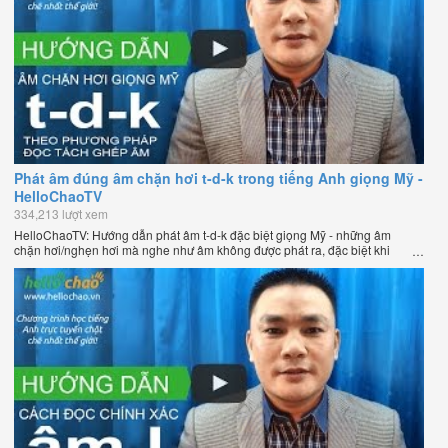
Phát âm đúng âm chặn hơi t-d-k trong tiếng Anh giọng Mỹ -
HelloChaoTV
334,213 lượt xem
HelloChaoTV: Hướng dẫn phát âm t-d-k đặc biệt giọng Mỹ - những âm
chặn hơi/nghẹn hơi mà nghe như âm không được phát ra, đặc biệt khi
chúng nằm ở cuối từ. Hướng dẫn của thầy Phạm Việt Thắng, đồng sáng
lập HelloChao.vn - Chương trình dạy tiếng Anh trực tuyến chặt chẽ nhất
thế giới.