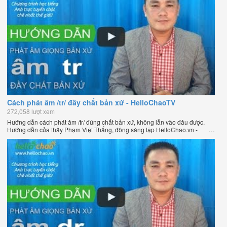
Cách phát âm /tr/ đầy chất bản xứ - HelloChaoTV
272,058 lượt xem
Hướng dẫn cách phát âm /tr/ đúng chất bản xứ, không lẫn vào đâu được.
Hướng dẫn của thầy Phạm Việt Thắng, đồng sáng lập HelloChao.vn -
Chương trình dạy tiếng Anh trực tuyến chặt chẽ nhất thế giới.