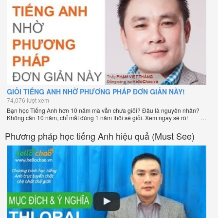
GIỎI TIẾNG ANH NHỜ PHƯƠNG PHÁP ĐƠN GIẢN NÀY!
74,076 lượt xem
Bạn học Tiếng Anh hơn 10 năm mà vẫn chưa giỏi? Đâu là nguyên nhân?
Không cần 10 năm, chỉ mất đúng 1 năm thôi sẽ giỏi. Xem ngay sẽ rõ!
Phương pháp học tiếng Anh hiệu quả (Must See)