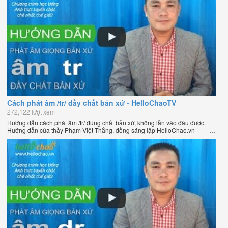
Cách phát âm /tr/ đầy chất bản xứ - HelloChaoTV
272,122 lượt xem
Hướng dẫn cách phát âm /tr/ đúng chất bản xứ, không lẫn vào đâu được.
Hướng dẫn của thầy Phạm Việt Thắng, đồng sáng lập HelloChao.vn -
Chương trình dạy tiếng Anh trực tuyến chặt chẽ nhất thế giới.