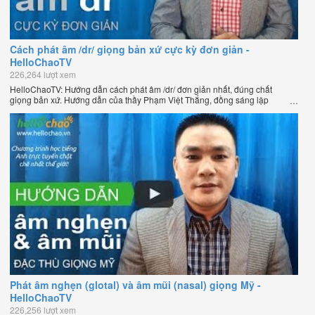
Cách phát âm /dr/ giọng bản xứ cực kỳ đơn giản -
HelloChaoTV
226,264 lượt xem
HelloChaoTV: Hướng dẫn cách phát âm /dr/ đơn giản nhất, đúng chất
giọng bản xứ. Hướng dẫn của thầy Phạm Việt Thắng, đồng sáng lập
HelloChao.vn - Chương trình dạy tiếng Anh trực tuyến chặt chẽ nhất thế
giới.
Phát âm nghẹn (glotal) và âm mũi (nasal) giọng Mỹ -
HelloChaoTV
226,256 lượt xem