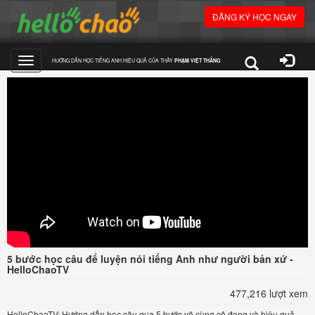
ĐĂNG KÝ HỌC NGAY
HƯỚNG DẪN HỌC TIẾNG ANH HIỆU QUẢ CỦA THẦY
PHẠM VIỆT THẮNG
Toggle
navigation
5 bước học câu để luyện nói tiếng Anh như người bản xứ -
HelloChaoTV
477,216 lượt xem
HelloChaoTV: Hướng dẫn học câu qua 5 bước vô cùng cô đọng và hiệu quả