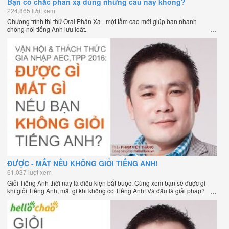
Bạn có chắc phản xạ đúng những câu này không?
224,865 lượt xem
Chương trình thi thử Oral Phản Xạ - một tầm cao mới giúp bạn nhanh
chóng nói tiếng Anh lưu loát.
ĐƯỢC - MẤT NẾU KHÔNG GIỎI TIẾNG ANH!
61,037 lượt xem
Giỏi Tiếng Anh thời nay là điều kiện bắt buộc. Cùng xem bạn sẽ được gì
khi giỏi Tiếng Anh, mất gì khi không có Tiếng Anh! Và đâu là giải pháp?