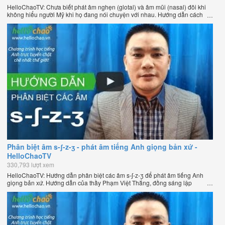
HelloChaoTV: Chưa biết phát âm nghẹn (glotal) và âm mũi (nasal) đôi khi
không hiểu người Mỹ khi họ đang nói chuyện với nhau. Hướng dẫn cách
phát âm tiếng Anh giọng Mỹ theo phương pháp đọc tách ghép âm đặc biệt
của thầy Phạm Việt Thắng, đồng sáng lập HelloChao.vn - Chương trình
dạy tiếng Anh trực tuyến chặt chẽ nhất thế giới.
Phân biệt âm s-ʃ-z-ʒ - phát âm tiếng Anh giọng bản xứ -
HelloChaoTV
330,793 lượt xem
HelloChaoTV: Hướng dẫn phân biệt các âm s-ʃ-z-ʒ để phát âm tiếng Anh
giọng bản xứ. Hướng dẫn của thầy Phạm Việt Thắng, đồng sáng lập
HelloChao.vn - Chương trình dạy tiếng Anh trực tuyến chặt chẽ nhất thế
giới.