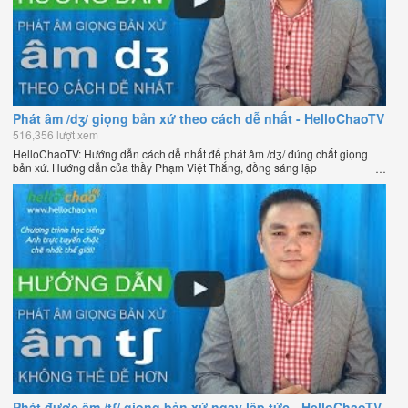
Phát âm /dʒ/ giọng bản xứ theo cách dễ nhất - HelloChaoTV
516,356 lượt xem
HelloChaoTV: Hướng dẫn cách dễ nhất để phát âm /dʒ/ đúng chất giọng
bản xứ. Hướng dẫn của thầy Phạm Việt Thắng, đồng sáng lập
HelloChao.vn - Chương trình dạy tiếng Anh trực tuyến chặt chẽ nhất thế
giới.
Phát được âm /tʃ/ giọng bản xứ ngay lập tức - HelloChaoTV