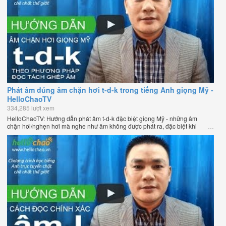
Phát âm đúng âm chặn hơi t-d-k trong tiếng Anh giọng Mỹ -
HelloChaoTV
334,285 lượt xem
HelloChaoTV: Hướng dẫn phát âm t-d-k đặc biệt giọng Mỹ - những âm
chặn hơi/nghẹn hơi mà nghe như âm không được phát ra, đặc biệt khi
chúng nằm ở cuối từ. Hướng dẫn của thầy Phạm Việt Thắng, đồng sáng
lập HelloChao.vn - Chương trình dạy tiếng Anh trực tuyến chặt chẽ nhất
thế giới.