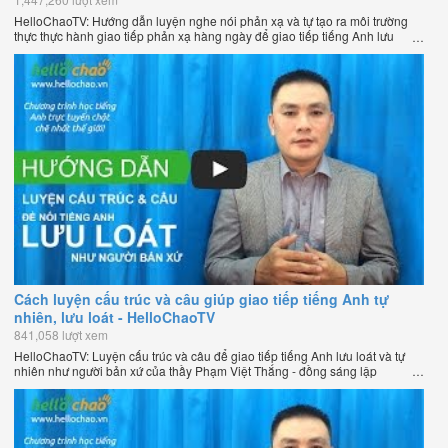
HelloChaoTV: Hướng dẫn luyện nghe nói phản xạ và tự tạo ra môi trường
thực thực hành giao tiếp phản xạ hàng ngày để giao tiếp tiếng Anh lưu
loát như người bản xứ của thầy Phạm Việt Thắng - đồng sáng lập
HelloChao.vn - Chương trình dạy tiếng Anh trực tuyến chặt chẽ nhất thế
giới.
Cách luyện cấu trúc và câu giúp giao tiếp tiếng Anh tự
nhiên, lưu loát - HelloChaoTV
841,058 lượt xem
HelloChaoTV: Luyện cấu trúc và câu để giao tiếp tiếng Anh lưu loát và tự
nhiên như người bản xứ của thầy Phạm Việt Thắng - đồng sáng lập
HelloChao.vn - Trang web học tiếng Anh trực tuyến chặt chẽ nhất thế giới.