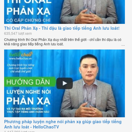
Thi Oral Phản Xạ - Thi đậu là giao tiếp tiếng Anh lưu loát!
635,547 lượt xem
Chương trình thi Oral Phản Xạ duy nhất trên thế giới - chỉ cần thi đậu là có
khả năng giao tiếp tiếng Anh lưu loát.
Phương pháp luyện nghe nói phản xạ giúp giao tiếp tiếng
Anh lưu loát - HelloChaoTV
1,447,260 lượt xem