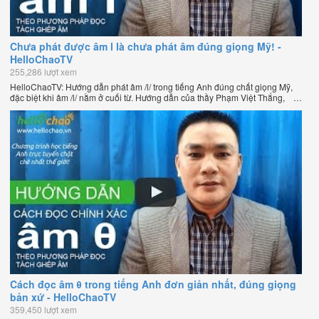
Chưa phát được âm l là chưa phát âm đúng giọng Mỹ! -
HelloChaoTV
255,286 lượt xem
HelloChaoTV: Hướng dẫn phát âm /l/ trong tiếng Anh đúng chất giọng Mỹ,
đặc biệt khi âm /l/ nằm ở cuối từ. Hướng dẫn của thầy Phạm Việt Thắng,
đồng sáng lập HelloChao.vn - Chương trình dạy tiếng Anh trực tuyến chặt
chẽ nhất thế giới.
Cách đọc âm θ trong tiếng Anh đơn giản nhất, đúng giọng
bản xứ - HelloChaoTV
359,450 lượt xem