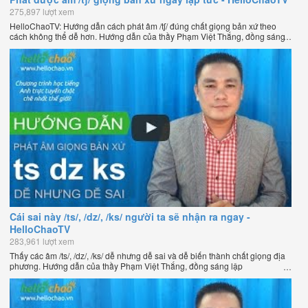
275,897 lượt xem
HelloChaoTV: Hướng dẫn cách phát âm /tʃ/ đúng chất giọng bản xứ theo
cách không thể dễ hơn. Hướng dẫn của thầy Phạm Việt Thắng, đồng sáng
lập HelloChao.vn - Chương trình dạy tiếng Anh trực tuyến chặt chẽ nhất
thế giới.
Cái sai này /ts/, /dz/, /ks/ người ta sẽ nhận ra ngay -
HelloChaoTV
283,961 lượt xem
Thấy các âm /ts/, /dz/, /ks/ dễ nhưng dễ sai và dễ biến thành chất giọng địa
phương. Hướng dẫn của thầy Phạm Việt Thắng, đồng sáng lập
HelloChao.vn - Chương trình dạy tiếng Anh trực tuyến chặt chẽ nhất thế
giới.