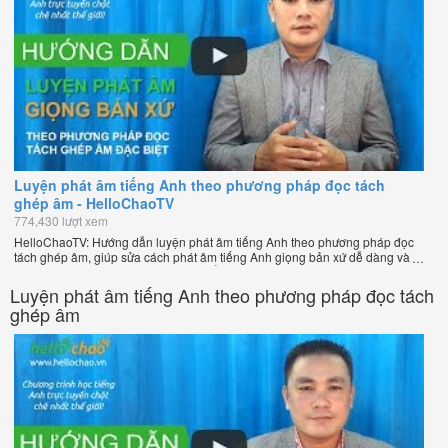
Luyện phát âm tiếng Anh theo phương pháp đọc tách
ghép âm - HelloChaoTV
774,430 lượt xem
HelloChaoTV: Hướng dẫn luyện phát âm tiếng Anh theo phương pháp đọc
tách ghép âm, giúp sửa cách phát âm tiếng Anh giọng bản xứ dễ dàng và
nhanh chóng của thầy Phạm Việt Thắng, đồng sáng lập HelloChao.vn -
Chương trình dạy tiếng Anh trực tuyến chặt chẽ nhất thế giới!
Luyện phát âm tiếng Anh theo phương pháp đọc tách
ghép âm