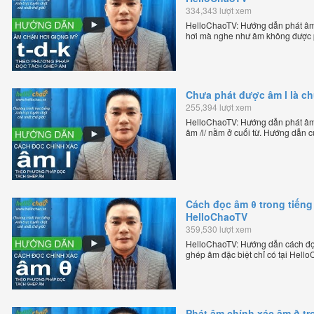
334,343 lượt xem
HelloChaoTV: Hướng dẫn phát âm 
hơi mà nghe như âm không được p
của thầy Phạm Việt Thắng, đồng 
trực tuyến chặt chẽ nhất thế giới.
Chưa phát được âm l là c
255,394 lượt xem
HelloChaoTV: Hướng dẫn phát âm /
âm /l/ nằm ở cuối từ. Hướng dẫn 
HelloChao.vn - Chương trình dạy t
Cách đọc âm θ trong tiếng
HelloChaoTV
359,530 lượt xem
HelloChaoTV: Hướng dẫn cách đọc
ghép âm đặc biệt chỉ có tại Hel
bản xứ dễ dàng và hiệu quả nhất l
Việt Thắng, đồng sáng lập trang 
chặt chẽ nhất thế giới.
Phát âm chính xác âm ð tr