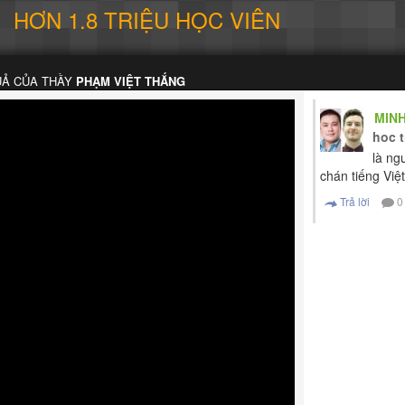
HƠN 1.8 TRIỆU HỌC VIÊN
UẢ CỦA THẦY
PHẠM VIỆT THẮNG
MINH
hoc 
là ng
chán tiếng Việt
Trả lời
0