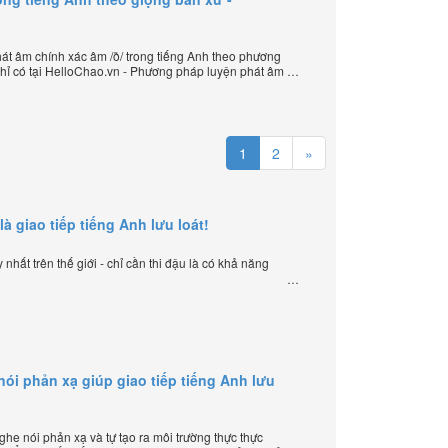
t âm chính xác âm /ð/ trong tiếng Anh theo phương
hỉ có tại HelloChao.vn - Phương pháp luyện phát âm
u quả nhất lần đầu tiên xuất hiện trên thế giới, của
lập trang HelloChao.vn - Chương trình dạy tiếng Anh
1
2
»
là giao tiếp tiếng Anh lưu loát!
nhất trên thế giới - chỉ cần thi đậu là có khả năng
i phản xạ giúp giao tiếp tiếng Anh lưu
e nói phản xạ và tự tạo ra môi trường thực thực