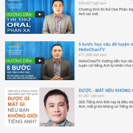
224,927 lượt xem
Chương trình thi thử Oral Phản X
Anh lưu loát.
5 bước học câu để luyện n
HelloChaoTV
477,268 lượt xem
HelloChaoTV: Hướng dẫn học câu
luyện nói tiếng Anh tự nhiên như
lập HelloChao.vn - Chương trình d
ĐƯỢC - MẤT NẾU KHÔNG G
61,081 lượt xem
Giỏi Tiếng Anh thời nay là điều k
Anh, mất gì khi không có Tiếng A