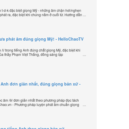
t-d-k đặc biệt giọng Mỹ - những âm chặn hơi/nghẹn
hát ra, đặc biệt khi chúng nằm ở cuối từ. Hướng dẫn
sáng lập HelloChao.vn - Chương trình dạy tiếng Anh
hưa phát âm đúng giọng Mỹ! - HelloChaoTV
l/ trong tiếng Anh đúng chất giọng Mỹ, đặc biệt khi
của thầy Phạm Việt Thắng, đồng sáng lập
iếng Anh trực tuyến chặt chẽ nhất thế giới.
 Anh đơn giản nhất, đúng giọng bản xứ -
 âm /θ/ đơn giản nhất theo phương pháp đọc tách
loChao.vn - Phương pháp luyện phát âm chuẩn giọng
ần đầu tiên xuất hiện trên thế giới, của thầy Phạm
HelloChao.vn - Chương trình dạy tiếng Anh trực tuyến
ong tiếng Anh theo giọng bản xứ -