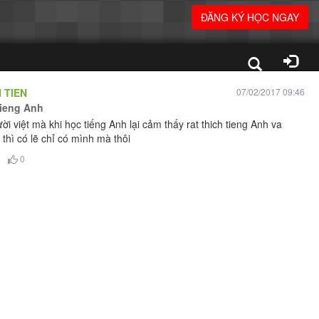
ĐĂNG KÝ HỌC NGAY
 TIEN
07/02/2017 09:46
tieng Anh
ười việt mà khi học tiếng Anh lại cảm thấy rat thich tieng Anh va
 thì có lẽ chỉ có mình mà thôi
0