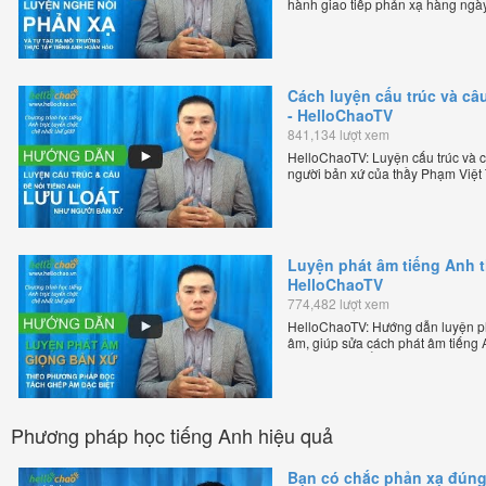
hành giao tiếp phản xạ hàng ngày
thầy Phạm Việt Thắng - đồng sáng
tuyến chặt chẽ nhất thế giới.
Cách luyện cấu trúc và câu
- HelloChaoTV
841,134 lượt xem
HelloChaoTV: Luyện cấu trúc và câ
người bản xứ của thầy Phạm Việt
tiếng Anh trực tuyến chặt chẽ nhất
Luyện phát âm tiếng Anh 
HelloChaoTV
774,482 lượt xem
HelloChaoTV: Hướng dẫn luyện p
âm, giúp sửa cách phát âm tiếng
Phạm Việt Thắng, đồng sáng lập H
chặt chẽ nhất thế giới!
Phương pháp học tiếng Anh hiệu quả
Bạn có chắc phản xạ đún