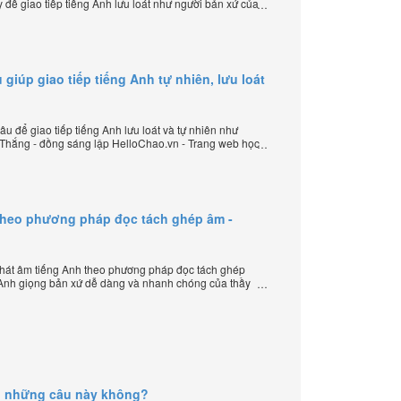
 để giao tiếp tiếng Anh lưu loát như người bản xứ của
 lập HelloChao.vn - Chương trình dạy tiếng Anh trực
 giúp giao tiếp tiếng Anh tự nhiên, lưu loát
u để giao tiếp tiếng Anh lưu loát và tự nhiên như
 Thắng - đồng sáng lập HelloChao.vn - Trang web học
 thế giới.
theo phương pháp đọc tách ghép âm -
hát âm tiếng Anh theo phương pháp đọc tách ghép
 Anh giọng bản xứ dễ dàng và nhanh chóng của thầy
elloChao.vn - Chương trình dạy tiếng Anh trực tuyến
g những câu này không?