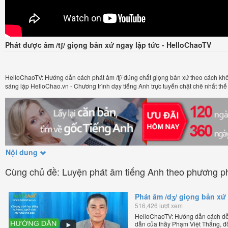
Phát được âm /tʃ/ giọng bản xứ ngay lập tức - HelloChaoTV
HelloChaoTV: Hướng dẫn cách phát âm /tʃ/ đúng chất giọng bản xứ theo cách k
sáng lập HelloChao.vn - Chương trình dạy tiếng Anh trực tuyến chặt chẽ nhất thế 
Nội dung
Cùng chủ đề: Luyện phát âm tiếng Anh theo phương p
Phát âm /dʒ/ giọng bản xứ
516,426 lượt xem
HelloChaoTV: Hướng dẫn cách dễ 
dẫn của thầy Phạm Việt Thắng, đ