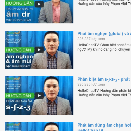
Hướng dẫn của thầy Phạm Việt Th
tiếng Anh trực tuyến chặt chẽ nhất
Phát âm nghẹn (glotal) và
226,287 lượt xem
HelloChaoTV: Chưa biết phát âm n
người Mỹ khi họ đang nói chuyện
Mỹ theo phương pháp đọc tách gh
sáng lập HelloChao.vn - Chương tr
Phân biệt âm s-ʃ-z-ʒ - ph
330,935 lượt xem
HelloChaoTV: Hướng dẫn phân biệ
Hướng dẫn của thầy Phạm Việt Th
tiếng Anh trực tuyến chặt chẽ nhất
Phát âm đúng âm chặn hơi 
HelloChaoTV