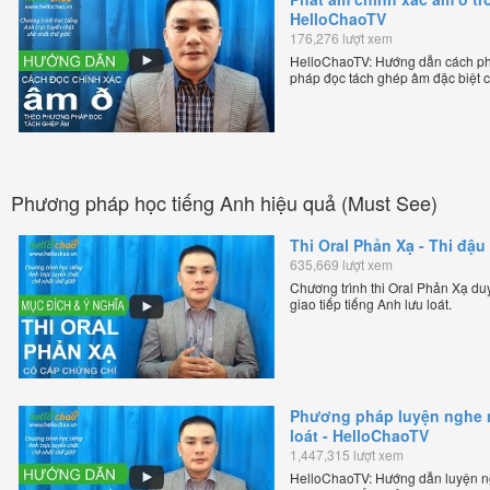
HelloChaoTV
176,276 lượt xem
HelloChaoTV: Hướng dẫn cách phá
pháp đọc tách ghép âm đặc biệt c
chuẩn giọng bản xứ dễ dàng và hiệ
thầy Phạm Việt Thắng, đồng sáng 
trực tuyến chặt chẽ nhất thế giới.
Phương pháp học tiếng Anh hiệu quả (Must See)
Thi Oral Phản Xạ - Thi đậu 
635,669 lượt xem
Chương trình thi Oral Phản Xạ duy 
giao tiếp tiếng Anh lưu loát.
Phương pháp luyện nghe nó
loát - HelloChaoTV
1,447,315 lượt xem
HelloChaoTV: Hướng dẫn luyện ngh