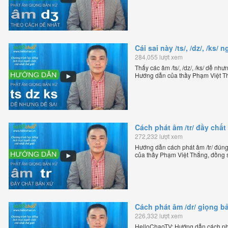
Anh trực tuyến chặt chẽ nhất thế g
Cái sai này /ts/, /dz/, /ks
284,055 lượt xem
Thấy các âm /ts/, /dz/, /ks/ dễ nh
Hướng dẫn của thầy Phạm Việt Th
tiếng Anh trực tuyến chặt chẽ nhất
Cách phát âm /tr/ đầy chấ
272,232 lượt xem
Hướng dẫn cách phát âm /tr/ đún
của thầy Phạm Việt Thắng, đồng 
trực tuyến chặt chẽ nhất thế giới.
Cách phát âm /dr/ giọng b
226,332 lượt xem
HelloChaoTV: Hướng dẫn cách phát