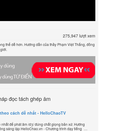
275,947 lượt xem
hông thể dễ hơn. Hướng dẫn của thầy Phạm Việt Thắng, đồng
giới.
háp đọc tách ghép âm
 theo cách dễ nhất - HelloChaoTV
nhất để phát âm /dʒ/ đúng chất giọng bản xứ. Hướng
ồng sáng lập HelloChao.vn - Chương trình dạy tiếng