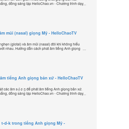
ắng, đồng sáng lập HelloChao.vn - Chương trình dạy
 thế giới.
 âm mũi (nasal) giọng Mỹ - HelloChaoTV
ghẹn (glotal) và âm mũi (nasal) đôi khi không hiểu
 với nhau. Hướng dẫn cách phát âm tiếng Anh giọng
ép âm đặc biệt của thầy Phạm Việt Thắng, đồng
ình dạy tiếng Anh trực tuyến chặt chẽ nhất thế giới.
át âm tiếng Anh giọng bản xứ - HelloChaoTV
t các âm s-ʃ-z-ʒ để phát âm tiếng Anh giọng bản xứ.
ắng, đồng sáng lập HelloChao.vn - Chương trình dạy
 thế giới.
t-d-k trong tiếng Anh giọng Mỹ -