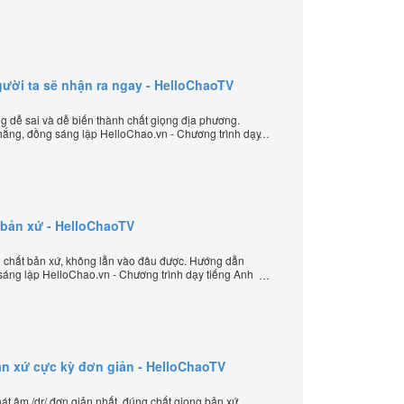
iới.
/ người ta sẽ nhận ra ngay - HelloChaoTV
ưng dễ sai và dễ biến thành chất giọng địa phương.
ắng, đồng sáng lập HelloChao.vn - Chương trình dạy
 thế giới.
t bản xứ - HelloChaoTV
g chất bản xứ, không lẫn vào đâu được. Hướng dẫn
sáng lập HelloChao.vn - Chương trình dạy tiếng Anh
ản xứ cực kỳ đơn giản - HelloChaoTV
 âm /dr/ đơn giản nhất, đúng chất giọng bản xứ.