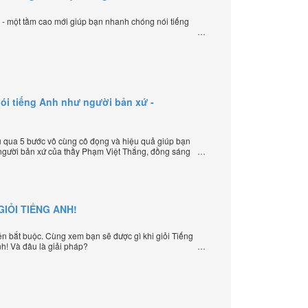
ạ - một tầm cao mới giúp bạn nhanh chóng nói tiếng
ói tiếng Anh như người bản xứ -
 qua 5 bước vô cùng cô đọng và hiệu quả giúp bạn
 người bản xứ của thầy Phạm Việt Thắng, đồng sáng
ạy tiếng Anh trực tuyến chặt chẽ nhất thế giới.
IỎI TIẾNG ANH!
iện bắt buộc. Cùng xem bạn sẽ được gì khi giỏi Tiếng
nh! Và đâu là giải pháp?