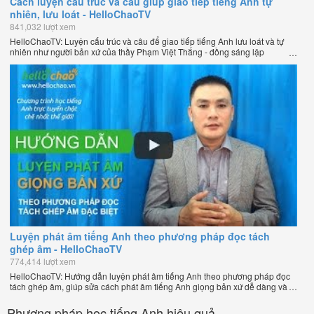
Cách luyện cấu trúc và câu giúp giao tiếp tiếng Anh tự
nhiên, lưu loát - HelloChaoTV
841,032 lượt xem
HelloChaoTV: Luyện cấu trúc và câu để giao tiếp tiếng Anh lưu loát và tự
nhiên như người bản xứ của thầy Phạm Việt Thắng - đồng sáng lập
HelloChao.vn - Trang web học tiếng Anh trực tuyến chặt chẽ nhất thế giới.
Luyện phát âm tiếng Anh theo phương pháp đọc tách
ghép âm - HelloChaoTV
774,414 lượt xem
HelloChaoTV: Hướng dẫn luyện phát âm tiếng Anh theo phương pháp đọc
tách ghép âm, giúp sửa cách phát âm tiếng Anh giọng bản xứ dễ dàng và
nhanh chóng của thầy Phạm Việt Thắng, đồng sáng lập HelloChao.vn -
Chương trình dạy tiếng Anh trực tuyến chặt chẽ nhất thế giới!
Phương pháp học tiếng Anh hiệu quả