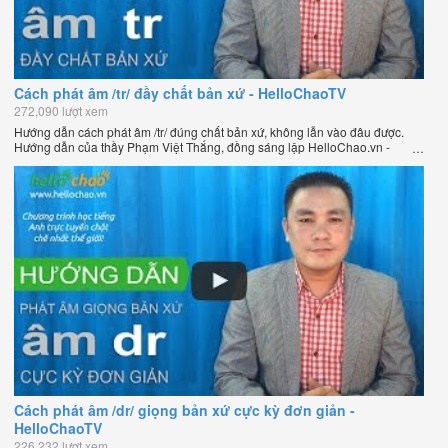
Cách phát âm /tr/ đầy chất bản xứ - HelloChaoTV
272,090 lượt xem
Hướng dẫn cách phát âm /tr/ đúng chất bản xứ, không lẫn vào đâu được.
Hướng dẫn của thầy Phạm Việt Thắng, đồng sáng lập HelloChao.vn -
Chương trình dạy tiếng Anh trực tuyến chặt chẽ nhất thế giới.
Cách phát âm /dr/ giọng bản xứ cực kỳ đơn giản -
HelloChaoTV
226,232 lượt xem