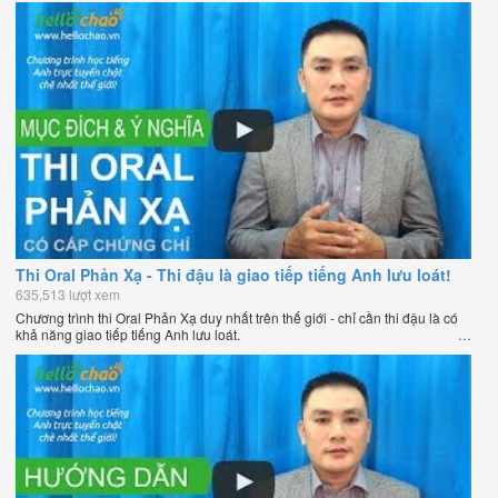
Thi Oral Phản Xạ - Thi đậu là giao tiếp tiếng Anh lưu loát!
635,513 lượt xem
Chương trình thi Oral Phản Xạ duy nhất trên thế giới - chỉ cần thi đậu là có
khả năng giao tiếp tiếng Anh lưu loát.