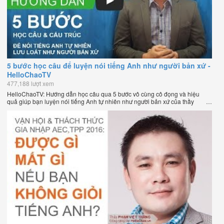
5 bước học câu để luyện nói tiếng Anh như người bản xứ -
HelloChaoTV
477,188 lượt xem
HelloChaoTV: Hướng dẫn học câu qua 5 bước vô cùng cô đọng và hiệu
quả giúp bạn luyện nói tiếng Anh tự nhiên như người bản xứ của thầy
Phạm Việt Thắng, đồng sáng lập HelloChao.vn - Chương trình dạy tiếng
Anh trực tuyến chặt chẽ nhất thế giới.