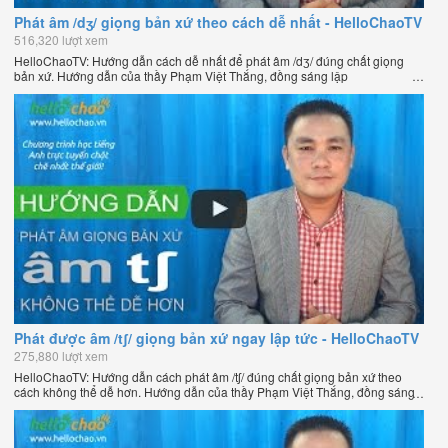
Phát âm /dʒ/ giọng bản xứ theo cách dễ nhất - HelloChaoTV
516,320 lượt xem
HelloChaoTV: Hướng dẫn cách dễ nhất để phát âm /dʒ/ đúng chất giọng
bản xứ. Hướng dẫn của thầy Phạm Việt Thắng, đồng sáng lập
HelloChao.vn - Chương trình dạy tiếng Anh trực tuyến chặt chẽ nhất thế
giới.
Phát được âm /tʃ/ giọng bản xứ ngay lập tức - HelloChaoTV
275,880 lượt xem
HelloChaoTV: Hướng dẫn cách phát âm /tʃ/ đúng chất giọng bản xứ theo
cách không thể dễ hơn. Hướng dẫn của thầy Phạm Việt Thắng, đồng sáng
lập HelloChao.vn - Chương trình dạy tiếng Anh trực tuyến chặt chẽ nhất
thế giới.