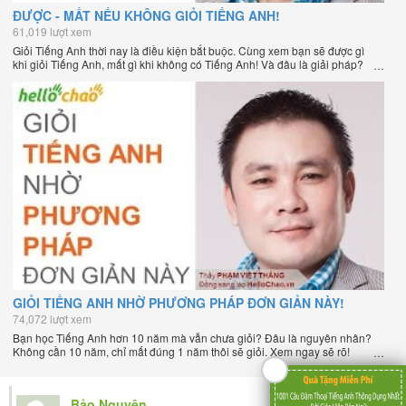
ĐƯỢC - MẤT NẾU KHÔNG GIỎI TIẾNG ANH!
61,019 lượt xem
Giỏi Tiếng Anh thời nay là điều kiện bắt buộc. Cùng xem bạn sẽ được gì
khi giỏi Tiếng Anh, mất gì khi không có Tiếng Anh! Và đâu là giải pháp?
GIỎI TIẾNG ANH NHỜ PHƯƠNG PHÁP ĐƠN GIẢN NÀY!
74,072 lượt xem
Bạn học Tiếng Anh hơn 10 năm mà vẫn chưa giỏi? Đâu là nguyên nhân?
Không cần 10 năm, chỉ mất đúng 1 năm thôi sẽ giỏi. Xem ngay sẽ rõ!
Bảo Nguyên
25/12/2016 16:07