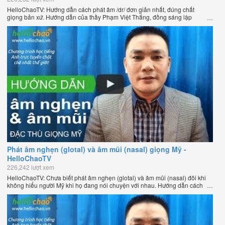
HelloChaoTV: Hướng dẫn cách phát âm /dr/ đơn giản nhất, đúng chất
giọng bản xứ. Hướng dẫn của thầy Phạm Việt Thắng, đồng sáng lập
HelloChao.vn - Chương trình dạy tiếng Anh trực tuyến chặt chẽ nhất thế
giới.
Phát âm nghẹn (glotal) và âm mũi (nasal) giọng Mỹ -
HelloChaoTV
226,242 lượt xem
HelloChaoTV: Chưa biết phát âm nghẹn (glotal) và âm mũi (nasal) đôi khi
không hiểu người Mỹ khi họ đang nói chuyện với nhau. Hướng dẫn cách
phát âm tiếng Anh giọng Mỹ theo phương pháp đọc tách ghép âm đặc biệt
của thầy Phạm Việt Thắng, đồng sáng lập HelloChao.vn - Chương trình
dạy tiếng Anh trực tuyến chặt chẽ nhất thế giới.