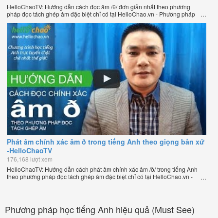
HelloChaoTV: Hướng dẫn cách đọc âm /θ/ đơn giản nhất theo phương
pháp đọc tách ghép âm đặc biệt chỉ có tại HelloChao.vn - Phương pháp
luyện phát âm chuẩn giọng bản xứ dễ dàng và hiệu quả nhất lần đầu tiên
xuất hiện trên thế giới, của thầy Phạm Việt Thắng, đồng sáng lập trang
HelloChao.vn - Chương trình dạy tiếng Anh trực tuyến chặt chẽ nhất thế
giới.
Phát âm chính xác âm ð trong tiếng Anh theo giọng bản xứ
-HelloChaoTV
176,168 lượt xem
HelloChaoTV: Hướng dẫn cách phát âm chính xác âm /ð/ trong tiếng Anh
theo phương pháp đọc tách ghép âm đặc biệt chỉ có tại HelloChao.vn -
Phương pháp luyện phát âm chuẩn giọng bản xứ dễ dàng và hiệu quả
nhất lần đầu tiên xuất hiện trên thế giới, của thầy Phạm Việt Thắng, đồng
sáng lập trang HelloChao.vn - Chương trình dạy tiếng Anh trực tuyến chặt
chẽ nhất thế giới.
Phương pháp học tiếng Anh hiệu quả (Must See)