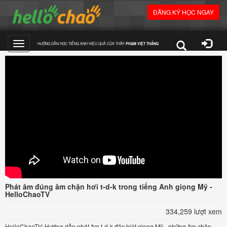
ĐĂNG KÝ HỌC NGAY
HƯỚNG DẪN HỌC TIẾNG ANH HIỆU QUẢ CỦA THẦY
PHẠM VIỆT THẮNG
Toggle
navigation
Phát âm đúng âm chặn hơi t-d-k trong tiếng Anh giọng Mỹ -
HelloChaoTV
334,259 lượt xem
HelloChaoTV: Hướng dẫn phát âm t-d-k đặc biệt giọng Mỹ - những âm chặn