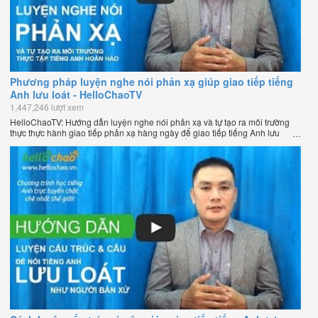
Phương pháp luyện nghe nói phản xạ giúp giao tiếp tiếng
Anh lưu loát - HelloChaoTV
1,447,246 lượt xem
HelloChaoTV: Hướng dẫn luyện nghe nói phản xạ và tự tạo ra môi trường
thực thực hành giao tiếp phản xạ hàng ngày để giao tiếp tiếng Anh lưu
loát như người bản xứ của thầy Phạm Việt Thắng - đồng sáng lập
HelloChao.vn - Chương trình dạy tiếng Anh trực tuyến chặt chẽ nhất thế
giới.