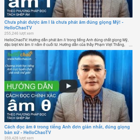
Chưa phát được âm l là chưa phát âm đúng giọng Mỹ! -
HelloChaoTV
255,246 lượt xem
HelloChaoTV: Hướng dẫn phát âm /l/ trong tiếng Anh đúng chất giọng Mỹ,
đặc biệt khi âm /l/ nằm ở cuối từ. Hướng dẫn của thầy Phạm Việt Thắng,
đồng sáng lập HelloChao.vn - Chương trình dạy tiếng Anh trực tuyến chặt
chẽ nhất thế giới.
Cách đọc âm θ trong tiếng Anh đơn giản nhất, đúng giọng
bản xứ - HelloChaoTV
359,428 lượt xem