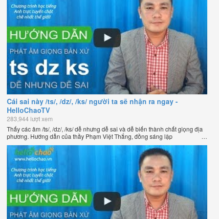
Cái sai này /ts/, /dz/, /ks/ người ta sẽ nhận ra ngay -
HelloChaoTV
283,944 lượt xem
Thấy các âm /ts/, /dz/, /ks/ dễ nhưng dễ sai và dễ biến thành chất giọng địa
phương. Hướng dẫn của thầy Phạm Việt Thắng, đồng sáng lập
HelloChao.vn - Chương trình dạy tiếng Anh trực tuyến chặt chẽ nhất thế
giới.