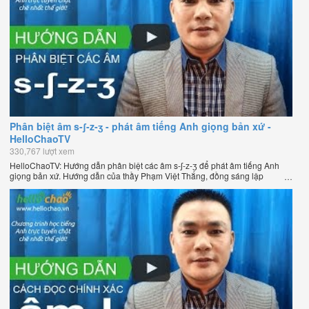
Phân biệt âm s-ʃ-z-ʒ - phát âm tiếng Anh giọng bản xứ -
HelloChaoTV
330,767 lượt xem
HelloChaoTV: Hướng dẫn phân biệt các âm s-ʃ-z-ʒ để phát âm tiếng Anh
giọng bản xứ. Hướng dẫn của thầy Phạm Việt Thắng, đồng sáng lập
HelloChao.vn - Chương trình dạy tiếng Anh trực tuyến chặt chẽ nhất thế
giới.