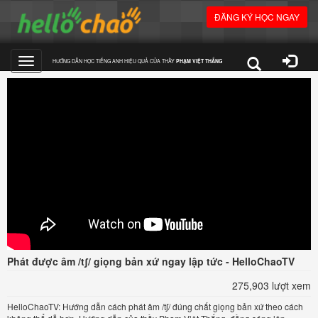
ĐĂNG KÝ HỌC NGAY
HƯỚNG DẪN HỌC TIẾNG ANH HIỆU QUẢ CỦA THẦY
PHẠM VIỆT THẮNG
Toggle
navigation
Phát được âm /tʃ/ giọng bản xứ ngay lập tức - HelloChaoTV
275,903 lượt xem
HelloChaoTV: Hướng dẫn cách phát âm /tʃ/ đúng chất giọng bản xứ theo cách