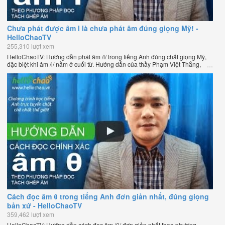
Chưa phát được âm l là chưa phát âm đúng giọng Mỹ! -
HelloChaoTV
255,310 lượt xem
HelloChaoTV: Hướng dẫn phát âm /l/ trong tiếng Anh đúng chất giọng Mỹ,
đặc biệt khi âm /l/ nằm ở cuối từ. Hướng dẫn của thầy Phạm Việt Thắng,
đồng sáng lập HelloChao.vn - Chương trình dạy tiếng Anh trực tuyến chặt
chẽ nhất thế giới.
Cách đọc âm θ trong tiếng Anh đơn giản nhất, đúng giọng
bản xứ - HelloChaoTV
359,462 lượt xem
HelloChaoTV: Hướng dẫn cách đọc âm /θ/ đơn giản nhất theo phương