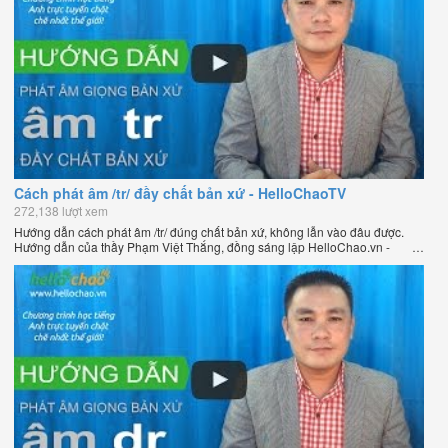
Cách phát âm /tr/ đầy chất bản xứ - HelloChaoTV
272,138 lượt xem
Hướng dẫn cách phát âm /tr/ đúng chất bản xứ, không lẫn vào đâu được.
Hướng dẫn của thầy Phạm Việt Thắng, đồng sáng lập HelloChao.vn -
Chương trình dạy tiếng Anh trực tuyến chặt chẽ nhất thế giới.