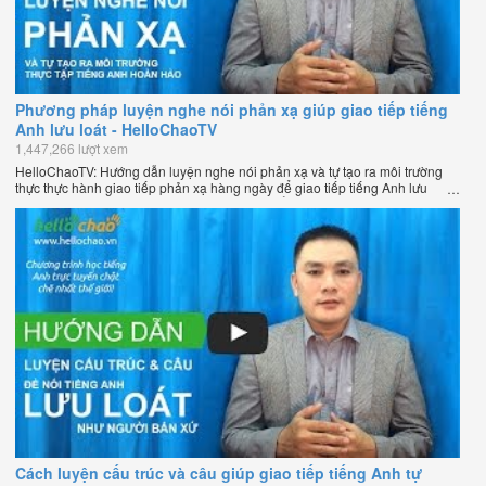
Phương pháp luyện nghe nói phản xạ giúp giao tiếp tiếng
Anh lưu loát - HelloChaoTV
1,447,266 lượt xem
HelloChaoTV: Hướng dẫn luyện nghe nói phản xạ và tự tạo ra môi trường
thực thực hành giao tiếp phản xạ hàng ngày để giao tiếp tiếng Anh lưu
loát như người bản xứ của thầy Phạm Việt Thắng - đồng sáng lập
HelloChao.vn - Chương trình dạy tiếng Anh trực tuyến chặt chẽ nhất thế
giới.
Cách luyện cấu trúc và câu giúp giao tiếp tiếng Anh tự