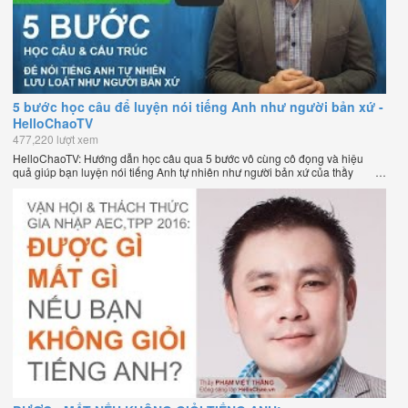
5 bước học câu để luyện nói tiếng Anh như người bản xứ -
HelloChaoTV
477,220 lượt xem
HelloChaoTV: Hướng dẫn học câu qua 5 bước vô cùng cô đọng và hiệu
quả giúp bạn luyện nói tiếng Anh tự nhiên như người bản xứ của thầy
Phạm Việt Thắng, đồng sáng lập HelloChao.vn - Chương trình dạy tiếng
Anh trực tuyến chặt chẽ nhất thế giới.