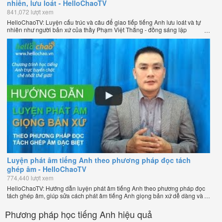
nhiên, lưu loát - HelloChaoTV
841,072 lượt xem
HelloChaoTV: Luyện cấu trúc và câu để giao tiếp tiếng Anh lưu loát và tự
nhiên như người bản xứ của thầy Phạm Việt Thắng - đồng sáng lập
HelloChao.vn - Trang web học tiếng Anh trực tuyến chặt chẽ nhất thế giới.
Luyện phát âm tiếng Anh theo phương pháp đọc tách
ghép âm - HelloChaoTV
774,440 lượt xem
HelloChaoTV: Hướng dẫn luyện phát âm tiếng Anh theo phương pháp đọc
tách ghép âm, giúp sửa cách phát âm tiếng Anh giọng bản xứ dễ dàng và
nhanh chóng của thầy Phạm Việt Thắng, đồng sáng lập HelloChao.vn -
Chương trình dạy tiếng Anh trực tuyến chặt chẽ nhất thế giới!
Phương pháp học tiếng Anh hiệu quả