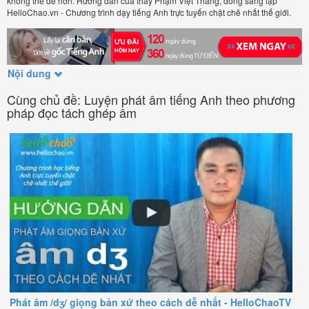
không thể dễ hơn. Hướng dẫn của thầy Phạm Việt Thắng, đồng sáng lập
HelloChao.vn - Chương trình dạy tiếng Anh trực tuyến chặt chẽ nhất thế giới.
Nội dung
Cùng chủ đề: Luyện phát âm tiếng Anh theo phương
pháp đọc tách ghép âm
Phát âm /dʒ/ giọng bản xứ theo cách dễ nhất - HelloChaoTV