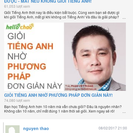
ĐƯỢC - MẤT NẾU KHÔNG GIỎI TIẾNG ANH!
61,053 lượt xem
Giỏi Tiếng Anh thời nay là điều kiện bắt buộc. Cùng xem bạn sẽ được gì
khi giỏi Tiếng Anh, mất gì khi không có Tiếng Anh! Và đâu là giải pháp?
GIỎI TIẾNG ANH NHỜ PHƯƠNG PHÁP ĐƠN GIẢN NÀY!
74,080 lượt xem
Bạn học Tiếng Anh hơn 10 năm mà vẫn chưa giỏi? Đâu là nguyên nhân?
Không cần 10 năm, chỉ mất đúng 1 năm thôi sẽ giỏi. Xem ngay sẽ rõ!
nguyen thao
08/02/2017 21:00