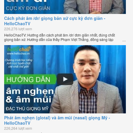
Cách phát âm /dr/ giọng bản xứ cực kỳ đơn giản -
HelloChaoTV
226,276 lượt xem
HelloChaoTV: Hướng dẫn cách phát âm /dr/ đơn giản nhất, đúng chất
giọng bản xứ. Hướng dẫn của thầy Phạm Việt Thắng, đồng sáng lập
HelloChao.vn - Chương trình dạy tiếng Anh trực tuyến chặt chẽ nhất thế
giới.
Phát âm nghẹn (glotal) và âm mũi (nasal) giọng Mỹ -
HelloChaoTV
226,264 lượt xem