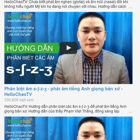
HelloChaoTV: Chưa biết phát âm nghẹn (glotal) và âm mũi (nasal) đôi khi
không hiểu người Mỹ khi họ đang nói chuyện với nhau. Hướng dẫn cách
phát âm tiếng Anh giọng Mỹ theo phương pháp đọc tách ghép âm đặc biệt
của thầy Phạm Việt Thắng, đồng sáng lập HelloChao.vn - Chương trình
dạy tiếng Anh trực tuyến chặt chẽ nhất thế giới.
Phân biệt âm s-ʃ-z-ʒ - phát âm tiếng Anh giọng bản xứ -
HelloChaoTV
330,826 lượt xem
HelloChaoTV: Hướng dẫn phân biệt các âm s-ʃ-z-ʒ để phát âm tiếng Anh
giọng bản xứ. Hướng dẫn của thầy Phạm Việt Thắng, đồng sáng lập
HelloChao.vn - Chương trình dạy tiếng Anh trực tuyến chặt chẽ nhất thế
giới.