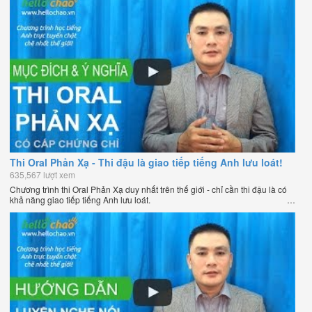
Thi Oral Phản Xạ - Thi đậu là giao tiếp tiếng Anh lưu loát!
635,567 lượt xem
Chương trình thi Oral Phản Xạ duy nhất trên thế giới - chỉ cần thi đậu là có
khả năng giao tiếp tiếng Anh lưu loát.