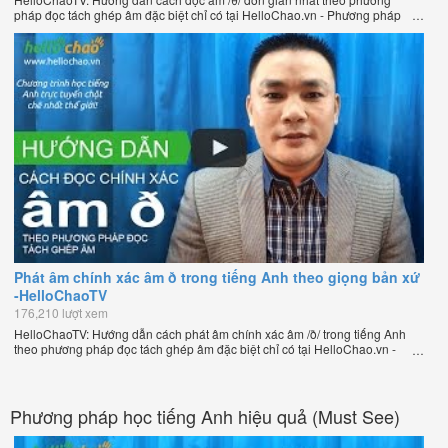
pháp đọc tách ghép âm đặc biệt chỉ có tại HelloChao.vn - Phương pháp
luyện phát âm chuẩn giọng bản xứ dễ dàng và hiệu quả nhất lần đầu tiên
xuất hiện trên thế giới, của thầy Phạm Việt Thắng, đồng sáng lập trang
HelloChao.vn - Chương trình dạy tiếng Anh trực tuyến chặt chẽ nhất thế
giới.
Phát âm chính xác âm ð trong tiếng Anh theo giọng bản xứ
-HelloChaoTV
176,210 lượt xem
HelloChaoTV: Hướng dẫn cách phát âm chính xác âm /ð/ trong tiếng Anh
theo phương pháp đọc tách ghép âm đặc biệt chỉ có tại HelloChao.vn -
Phương pháp luyện phát âm chuẩn giọng bản xứ dễ dàng và hiệu quả
nhất lần đầu tiên xuất hiện trên thế giới, của thầy Phạm Việt Thắng, đồng
sáng lập trang HelloChao.vn - Chương trình dạy tiếng Anh trực tuyến chặt
chẽ nhất thế giới.
Phương pháp học tiếng Anh hiệu quả (Must See)