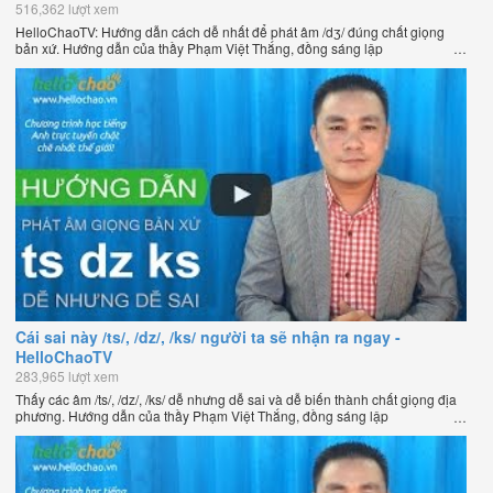
516,362 lượt xem
HelloChaoTV: Hướng dẫn cách dễ nhất để phát âm /dʒ/ đúng chất giọng
bản xứ. Hướng dẫn của thầy Phạm Việt Thắng, đồng sáng lập
HelloChao.vn - Chương trình dạy tiếng Anh trực tuyến chặt chẽ nhất thế
giới.
Cái sai này /ts/, /dz/, /ks/ người ta sẽ nhận ra ngay -
HelloChaoTV
283,965 lượt xem
Thấy các âm /ts/, /dz/, /ks/ dễ nhưng dễ sai và dễ biến thành chất giọng địa
phương. Hướng dẫn của thầy Phạm Việt Thắng, đồng sáng lập
HelloChao.vn - Chương trình dạy tiếng Anh trực tuyến chặt chẽ nhất thế
giới.