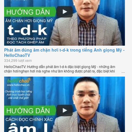
Phát âm đúng âm chặn hơi t-d-k trong tiếng Anh giọng Mỹ -
HelloChaoTV
334,299 lượt xem
HelloChaoTV: Hướng dẫn phát âm t-d-k đặc biệt giọng Mỹ - những âm
chặn hơi/nghẹn hơi mà nghe như âm không được phát ra, đặc biệt khi
chúng nằm ở cuối từ. Hướng dẫn của thầy Phạm Việt Thắng, đồng sáng
lập HelloChao.vn - Chương trình dạy tiếng Anh trực tuyến chặt chẽ nhất
thế giới.