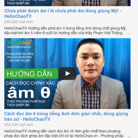
Chưa phát được âm l là chưa phát âm đúng giọng Mỹ! -
HelloChaoTV
255,260 lượt xem
HelloChaoTV: Hướng dẫn phát âm /l/ trong tiếng Anh đúng chất giọng Mỹ,
đặc biệt khi âm /l/ nằm ở cuối từ. Hướng dẫn của thầy Phạm Việt Thắng,
đồng sáng lập HelloChao.vn - Chương trình dạy tiếng Anh trực tuyến chặt
chẽ nhất thế giới.
Cách đọc âm θ trong tiếng Anh đơn giản nhất, đúng giọng
bản xứ - HelloChaoTV
359,434 lượt xem
HelloChaoTV: Hướng dẫn cách đọc âm /θ/ đơn giản nhất theo phương
pháp đọc tách ghép âm đặc biệt chỉ có tại HelloChao.vn - Phương pháp