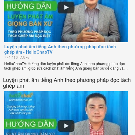
Luyện phát âm tiếng Anh theo phương pháp đọc tách
ghép âm - HelloChaoTV
774,416 lượt xem
HelloChaoTV: Hướng dẫn luyện phát âm tiếng Anh theo phương pháp đọc
tách ghép âm, giúp sửa cách phát âm tiếng Anh giọng bản xứ dễ dàng và
nhanh chóng của thầy Phạm Việt Thắng, đồng sáng lập HelloChao.vn -
Chương trình dạy tiếng Anh trực tuyến chặt chẽ nhất thế giới!
Luyện phát âm tiếng Anh theo phương pháp đọc tách
ghép âm