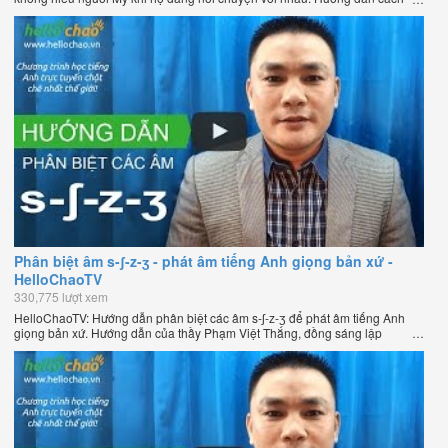
phát âm tiếng Anh giọng Mỹ theo phương pháp đọc tách ghép âm đặc biệt
của thầy Phạm Việt Thắng, đồng sáng lập HelloChao.vn - Chương trình
dạy tiếng Anh trực tuyến chặt chẽ nhất thế giới.
Phân biệt âm s-ʃ-z-ʒ - phát âm tiếng Anh giọng bản xứ -
HelloChaoTV
330,775 lượt xem
HelloChaoTV: Hướng dẫn phân biệt các âm s-ʃ-z-ʒ để phát âm tiếng Anh
giọng bản xứ. Hướng dẫn của thầy Phạm Việt Thắng, đồng sáng lập
HelloChao.vn - Chương trình dạy tiếng Anh trực tuyến chặt chẽ nhất thế
giới.