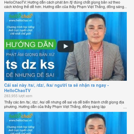
HelloChaoTV: Hướng dẫn cách phát âm /tʃ/ đúng chất giọng bản xứ theo
cách không thể dễ hơn. Hướng dẫn của thầy Phạm Việt Thắng, đồng sáng
lập HelloChao.vn - Chương trình dạy tiếng Anh trực tuyến chặt chẽ nhất
thế giới.
Cái sai này /ts/, /dz/, /ks/ người ta sẽ nhận ra ngay -
HelloChaoTV
283,955 lượt xem
Thấy các âm /ts/, /dz/, /ks/ dễ nhưng dễ sai và dễ biến thành chất giọng địa
phương. Hướng dẫn của thầy Phạm Việt Thắng, đồng sáng lập
HelloChao.vn - Chương trình dạy tiếng Anh trực tuyến chặt chẽ nhất thế
giới.