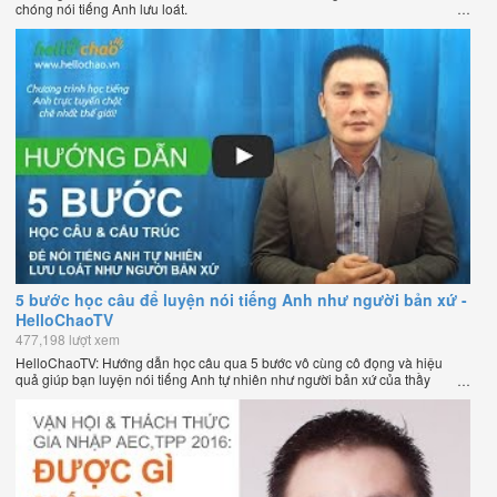
chóng nói tiếng Anh lưu loát.
5 bước học câu để luyện nói tiếng Anh như người bản xứ -
HelloChaoTV
477,198 lượt xem
HelloChaoTV: Hướng dẫn học câu qua 5 bước vô cùng cô đọng và hiệu
quả giúp bạn luyện nói tiếng Anh tự nhiên như người bản xứ của thầy
Phạm Việt Thắng, đồng sáng lập HelloChao.vn - Chương trình dạy tiếng
Anh trực tuyến chặt chẽ nhất thế giới.