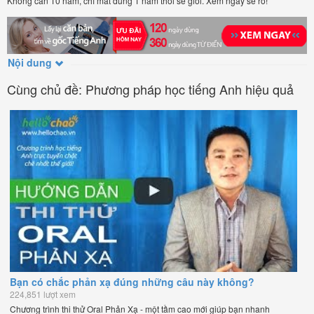
Không cần 10 năm, chỉ mất đúng 1 năm thôi sẽ giỏi. Xem ngay sẽ rõ!
Nội dung
Cùng chủ đề: Phương pháp học tiếng Anh hiệu quả
Bạn có chắc phản xạ đúng những câu này không?
224,851 lượt xem
Chương trình thi thử Oral Phản Xạ - một tầm cao mới giúp bạn nhanh