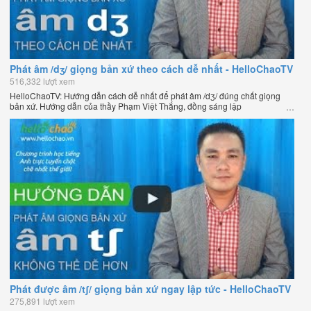
Phát âm /dʒ/ giọng bản xứ theo cách dễ nhất - HelloChaoTV
516,332 lượt xem
HelloChaoTV: Hướng dẫn cách dễ nhất để phát âm /dʒ/ đúng chất giọng
bản xứ. Hướng dẫn của thầy Phạm Việt Thắng, đồng sáng lập
HelloChao.vn - Chương trình dạy tiếng Anh trực tuyến chặt chẽ nhất thế
giới.
Phát được âm /tʃ/ giọng bản xứ ngay lập tức - HelloChaoTV
275,891 lượt xem