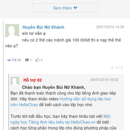
luyện phát âm chuẩn giọng bản xứ dễ dàng và hiệu quả nhất lần đầu tiên
xuất hiện trên thế giới, của thầy Phạm Việt Thắng, đồng sáng lập trang
Xem thêm
HelloChao.vn - Chương trình dạy tiếng Anh trực tuyến chặt chẽ nhất thế
giới.
Huyền Bùi Nữ Khánh
29/07/2016 14:39
xin tư vấn ạ
nếu có 2 thẻ cào mệnh giá 100 000đ thì e nạp thẻ thế
nào ạ?
Trả lời
1
0
1 - 1 / 1
Hỗ trợ 02
29/07/2016 16:02
Chào bạn Huyền Bùi Nữ Khánh,
Bạn đã thanh toán thành công cho lớp tiếng Anh giao tiếp
360. Hãy tham khảo video
Hướng dẫn sử dụng lớp học
trên HelloChao
để biết cách vào lớp học nhé.
Trước khi bắt đầu học, bạn hãy tham khảo bài viết
Một
ngày học Tiếng Anh tiêu biểu tại HelloChao.vn
để biết
cách học từng phần trong lớp cho đúng phương pháp của