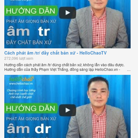
Cách phát âm /tr/ đầy chất bản xứ - HelloChaoTV
272,096 lượt xem
Hướng dẫn cách phát âm /tr/ đúng chất bản xứ, không lẫn vào đâu được.
Hướng dẫn của thầy Phạm Việt Thắng, đồng sáng lập HelloChao.vn -
Chương trình dạy tiếng Anh trực tuyến chặt chẽ nhất thế giới.