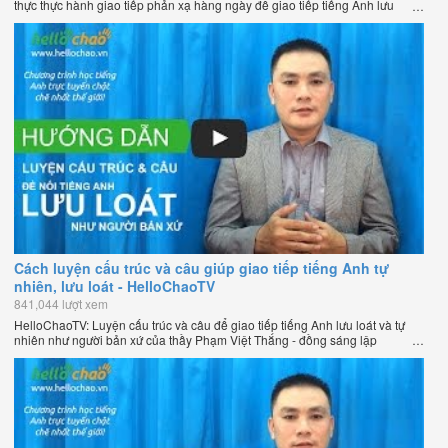
thực thực hành giao tiếp phản xạ hàng ngày để giao tiếp tiếng Anh lưu
loát như người bản xứ của thầy Phạm Việt Thắng - đồng sáng lập
HelloChao.vn - Chương trình dạy tiếng Anh trực tuyến chặt chẽ nhất thế
giới.
Cách luyện cấu trúc và câu giúp giao tiếp tiếng Anh tự
nhiên, lưu loát - HelloChaoTV
841,044 lượt xem
HelloChaoTV: Luyện cấu trúc và câu để giao tiếp tiếng Anh lưu loát và tự
nhiên như người bản xứ của thầy Phạm Việt Thắng - đồng sáng lập
HelloChao.vn - Trang web học tiếng Anh trực tuyến chặt chẽ nhất thế giới.