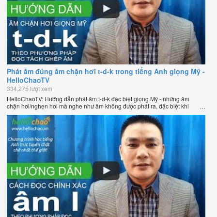
Phát âm đúng âm chặn hơi t-d-k trong tiếng Anh giọng Mỹ -
HelloChaoTV
334,275 lượt xem
HelloChaoTV: Hướng dẫn phát âm t-d-k đặc biệt giọng Mỹ - những âm
chặn hơi/nghẹn hơi mà nghe như âm không được phát ra, đặc biệt khi
chúng nằm ở cuối từ. Hướng dẫn của thầy Phạm Việt Thắng, đồng sáng
lập HelloChao.vn - Chương trình dạy tiếng Anh trực tuyến chặt chẽ nhất
thế giới.