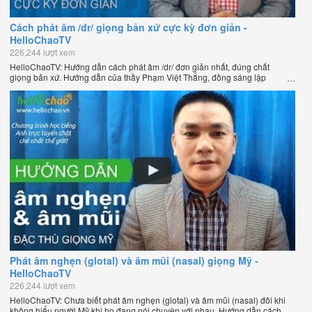
Cách phát âm /dr/ giọng bản xứ cực kỳ đơn giản -
HelloChaoTV
226,244 lượt xem
HelloChaoTV: Hướng dẫn cách phát âm /dr/ đơn giản nhất, đúng chất
giọng bản xứ. Hướng dẫn của thầy Phạm Việt Thắng, đồng sáng lập
HelloChao.vn - Chương trình dạy tiếng Anh trực tuyến chặt chẽ nhất thế
giới.
Phát âm nghẹn (glotal) và âm mũi (nasal) giọng Mỹ -
HelloChaoTV
226,244 lượt xem
HelloChaoTV: Chưa biết phát âm nghẹn (glotal) và âm mũi (nasal) đôi khi
không hiểu người Mỹ khi họ đang nói chuyện với nhau. Hướng dẫn cách