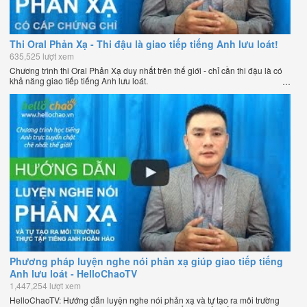
Thi Oral Phản Xạ - Thi đậu là giao tiếp tiếng Anh lưu loát!
635,525 lượt xem
Chương trình thi Oral Phản Xạ duy nhất trên thế giới - chỉ cần thi đậu là có
khả năng giao tiếp tiếng Anh lưu loát.
Phương pháp luyện nghe nói phản xạ giúp giao tiếp tiếng
Anh lưu loát - HelloChaoTV
1,447,254 lượt xem
HelloChaoTV: Hướng dẫn luyện nghe nói phản xạ và tự tạo ra môi trường