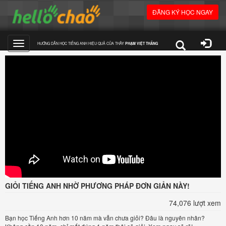
ĐĂNG KÝ HỌC NGAY
HƯỚNG DẪN HỌC TIẾNG ANH HIỆU QUẢ CỦA THẦY
PHẠM VIỆT THẮNG
Toggle
navigation
GIỎI TIẾNG ANH NHỜ PHƯƠNG PHÁP ĐƠN GIẢN NÀY!
74,076 lượt xem
Bạn học Tiếng Anh hơn 10 năm mà vẫn chưa giỏi? Đâu là nguyên nhân?