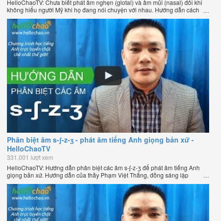
HelloChaoTV: Chưa biết phát âm nghẹn (glotal) và âm mũi (nasal) đôi khi
không hiểu người Mỹ khi họ đang nói chuyện với nhau. Hướng dẫn cách
phát âm tiếng Anh giọng Mỹ theo phương pháp đọc tách ghép âm đặc biệt
của thầy Phạm Việt Thắng, đồng sáng lập HelloChao.vn - Chương trình
dạy tiếng Anh trực tuyến chặt chẽ nhất thế giới.
Phân biệt âm s-ʃ-z-ʒ - phát âm tiếng Anh giọng bản xứ -
HelloChaoTV
331,001 lượt xem
HelloChaoTV: Hướng dẫn phân biệt các âm s-ʃ-z-ʒ để phát âm tiếng Anh
giọng bản xứ. Hướng dẫn của thầy Phạm Việt Thắng, đồng sáng lập
HelloChao.vn - Chương trình dạy tiếng Anh trực tuyến chặt chẽ nhất thế
giới.