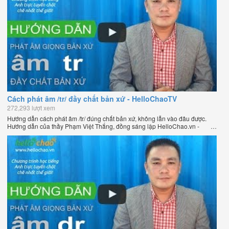
Cách phát âm /tr/ đầy chất bản xứ - HelloChaoTV
272,293 lượt xem
Hướng dẫn cách phát âm /tr/ đúng chất bản xứ, không lẫn vào đâu được.
Hướng dẫn của thầy Phạm Việt Thắng, đồng sáng lập HelloChao.vn -
Chương trình dạy tiếng Anh trực tuyến chặt chẽ nhất thế giới.