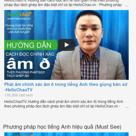
pháp đọc tách ghép âm đặc biệt chỉ có tại HelloChao.vn - Phương pháp
luyện phát âm chuẩn giọng bản xứ dễ dàng và hiệu quả nhất lần đầu tiên
xuất hiện trên thế giới, của thầy Phạm Việt Thắng, đồng sáng lập trang
HelloChao.vn - Chương trình dạy tiếng Anh trực tuyến chặt chẽ nhất thế
giới.
Phát âm chính xác âm ð trong tiếng Anh theo giọng bản xứ
-HelloChaoTV
176,356 lượt xem
HelloChaoTV: Hướng dẫn cách phát âm chính xác âm /ð/ trong tiếng Anh
theo phương pháp đọc tách ghép âm đặc biệt chỉ có tại HelloChao.vn -
Phương pháp luyện phát âm chuẩn giọng bản xứ dễ dàng và hiệu quả
nhất lần đầu tiên xuất hiện trên thế giới, của thầy Phạm Việt Thắng, đồng
sáng lập trang HelloChao.vn - Chương trình dạy tiếng Anh trực tuyến chặt
chẽ nhất thế giới.
Phương pháp học tiếng Anh hiệu quả (Must See)