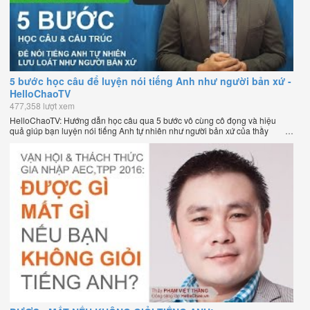
5 bước học câu để luyện nói tiếng Anh như người bản xứ -
HelloChaoTV
477,358 lượt xem
HelloChaoTV: Hướng dẫn học câu qua 5 bước vô cùng cô đọng và hiệu
quả giúp bạn luyện nói tiếng Anh tự nhiên như người bản xứ của thầy
Phạm Việt Thắng, đồng sáng lập HelloChao.vn - Chương trình dạy tiếng
Anh trực tuyến chặt chẽ nhất thế giới.