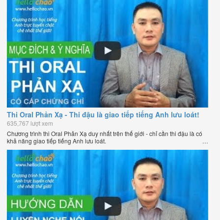
Thi Oral Phản Xạ - Thi đậu là giao tiếp tiếng Anh lưu loát!
635,767 lượt xem
Chương trình thi Oral Phản Xạ duy nhất trên thế giới - chỉ cần thi đậu là có
khả năng giao tiếp tiếng Anh lưu loát.