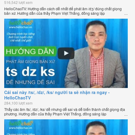
516,542 lượt xem
HelloChaoTV: Hướng dẫn cách dễ nhất để phát âm /dʒ/ đúng chất giọng
bản xứ. Hướng dẫn của thầy Phạm Việt Thắng, đồng sáng lập
HelloChao.vn - Chương trình dạy tiếng Anh trực tuyến chặt chẽ nhất thế
giới.
Cái sai này /ts/, /dz/, /ks/ người ta sẽ nhận ra ngay -
HelloChaoTV
284,100 lượt xem
Thấy các âm /ts/, /dz/, /ks/ dễ nhưng dễ sai và dễ biến thành chất giọng địa
phương. Hướng dẫn của thầy Phạm Việt Thắng, đồng sáng lập
HelloChao.vn - Chương trình dạy tiếng Anh trực tuyến chặt chẽ nhất thế
giới.