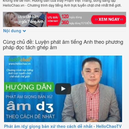
không thể dễ hơn. Hướng dẫn của thầy Phạm Việt Thắng, đồng sáng lập
HelloChao.vn - Chương trình dạy tiếng Anh trực tuyến chặt chẽ nhất thế giới.
Nội dung
Cùng chủ đề: Luyện phát âm tiếng Anh theo phương
pháp đọc tách ghép âm
Phát âm /dʒ/ giọng bản xứ theo cách dễ nhất - HelloChaoTV