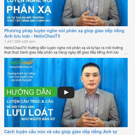
Phương pháp luyện nghe nói phản xạ giúp giao tiếp tiếng
Anh lưu loát - HelloChaoTV
1,447,389 lượt xem
HelloChaoTV: Hướng dẫn luyện nghe nói phản xạ và tự tạo ra môi trường
thực thực hành giao tiếp phản xạ hàng ngày để giao tiếp tiếng Anh lưu
loát như người bản xứ của thầy Phạm Việt Thắng - đồng sáng lập
HelloChao.vn - Chương trình dạy tiếng Anh trực tuyến chặt chẽ nhất thế
giới.
Cách luyện cấu trúc và câu giúp giao tiếp tiếng Anh tự