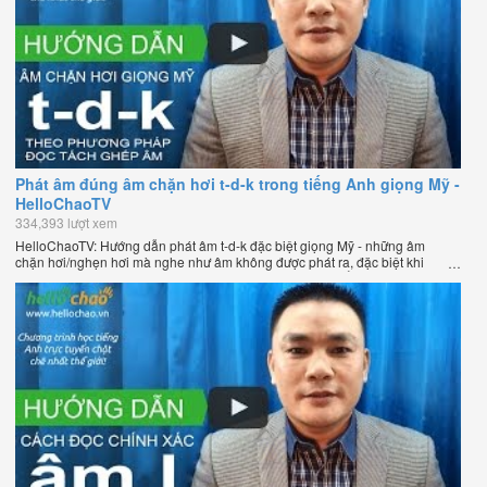
Phát âm đúng âm chặn hơi t-d-k trong tiếng Anh giọng Mỹ -
HelloChaoTV
334,393 lượt xem
HelloChaoTV: Hướng dẫn phát âm t-d-k đặc biệt giọng Mỹ - những âm
chặn hơi/nghẹn hơi mà nghe như âm không được phát ra, đặc biệt khi
chúng nằm ở cuối từ. Hướng dẫn của thầy Phạm Việt Thắng, đồng sáng
lập HelloChao.vn - Chương trình dạy tiếng Anh trực tuyến chặt chẽ nhất
thế giới.