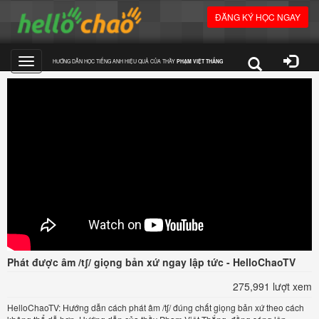
ĐĂNG KÝ HỌC NGAY
HƯỚNG DẪN HỌC TIẾNG ANH HIỆU QUẢ CỦA THẦY
PHẠM VIỆT THẮNG
Toggle
navigation
Phát được âm /tʃ/ giọng bản xứ ngay lập tức - HelloChaoTV
275,991 lượt xem
HelloChaoTV: Hướng dẫn cách phát âm /tʃ/ đúng chất giọng bản xứ theo cách