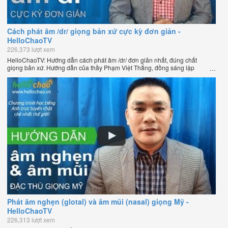
Cách phát âm /dr/ giọng bản xứ cực kỳ đơn giản -
HelloChaoTV
226,373 lượt xem
HelloChaoTV: Hướng dẫn cách phát âm /dr/ đơn giản nhất, đúng chất
giọng bản xứ. Hướng dẫn của thầy Phạm Việt Thắng, đồng sáng lập
HelloChao.vn - Chương trình dạy tiếng Anh trực tuyến chặt chẽ nhất thế
giới.
Phát âm nghẹn (glotal) và âm mũi (nasal) giọng Mỹ -
HelloChaoTV
226,313 lượt xem