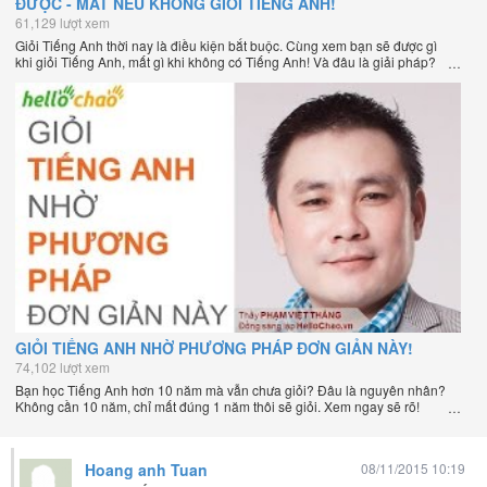
ĐƯỢC - MẤT NẾU KHÔNG GIỎI TIẾNG ANH!
61,129 lượt xem
Giỏi Tiếng Anh thời nay là điều kiện bắt buộc. Cùng xem bạn sẽ được gì
khi giỏi Tiếng Anh, mất gì khi không có Tiếng Anh! Và đâu là giải pháp?
GIỎI TIẾNG ANH NHỜ PHƯƠNG PHÁP ĐƠN GIẢN NÀY!
74,102 lượt xem
Bạn học Tiếng Anh hơn 10 năm mà vẫn chưa giỏi? Đâu là nguyên nhân?
Không cần 10 năm, chỉ mất đúng 1 năm thôi sẽ giỏi. Xem ngay sẽ rõ!
Hoang anh Tuan
08/11/2015 10:19