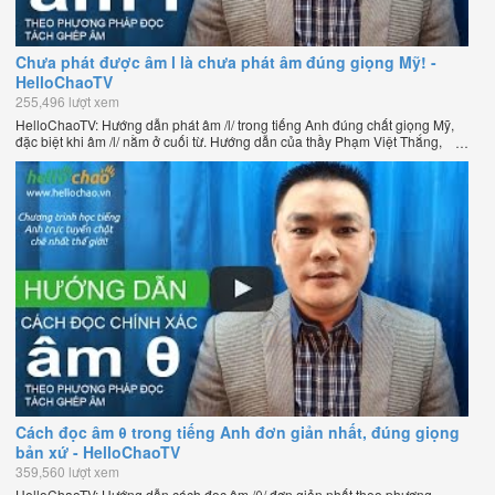
Chưa phát được âm l là chưa phát âm đúng giọng Mỹ! -
HelloChaoTV
255,496 lượt xem
HelloChaoTV: Hướng dẫn phát âm /l/ trong tiếng Anh đúng chất giọng Mỹ,
đặc biệt khi âm /l/ nằm ở cuối từ. Hướng dẫn của thầy Phạm Việt Thắng,
đồng sáng lập HelloChao.vn - Chương trình dạy tiếng Anh trực tuyến chặt
chẽ nhất thế giới.
Cách đọc âm θ trong tiếng Anh đơn giản nhất, đúng giọng
bản xứ - HelloChaoTV
359,560 lượt xem
HelloChaoTV: Hướng dẫn cách đọc âm /θ/ đơn giản nhất theo phương