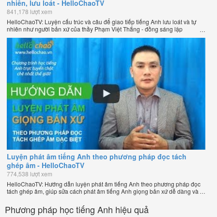
nhiên, lưu loát - HelloChaoTV
841,178 lượt xem
HelloChaoTV: Luyện cấu trúc và câu để giao tiếp tiếng Anh lưu loát và tự
nhiên như người bản xứ của thầy Phạm Việt Thắng - đồng sáng lập
HelloChao.vn - Trang web học tiếng Anh trực tuyến chặt chẽ nhất thế giới.
Luyện phát âm tiếng Anh theo phương pháp đọc tách
ghép âm - HelloChaoTV
774,538 lượt xem
HelloChaoTV: Hướng dẫn luyện phát âm tiếng Anh theo phương pháp đọc
tách ghép âm, giúp sửa cách phát âm tiếng Anh giọng bản xứ dễ dàng và
nhanh chóng của thầy Phạm Việt Thắng, đồng sáng lập HelloChao.vn -
Chương trình dạy tiếng Anh trực tuyến chặt chẽ nhất thế giới!
Phương pháp học tiếng Anh hiệu quả