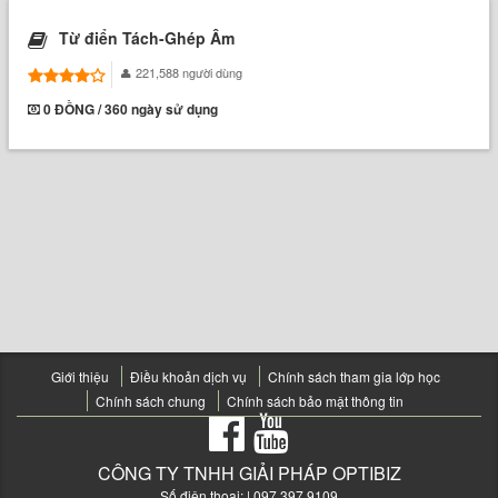
nó dốc sức hoàn thành công việc đúng hạn
the old man laboured up the hill
Từ điển Tách-Ghép Âm
ông lão cố sức leo lên sườn đồi
221,588 người dùng
the ship laboured through the rough seas
con tàu nặng nhọc trườn trên biển động
0 ĐỒNG / 360 ngày sử dụng
labouring to breathe
làm việc cực nhọc đến nỗi thở dốc
(về máy móc) hoạt động chậm chạp và khó
khăn
( to labour under something ) bị giày vò, quằn
quại, chịu đau đớn; là nạn nhân của
to labour under a disease
bị bệnh tật giày vò
he labours under the delusion that he's a fine
actor
anh ta bị huyễn hoặc bởi cái ảo tưởng rằng
mình là một diễn viên giỏi
Giới thiệu
Điều khoản dịch vụ
Chính sách tham gia lớp học
people labouring under the handicaps of
Chính sách chung
Chính sách bảo mật thông tin
ignorance and superstition
những người đau khổ vì ngu dốt và mê tín
đau đẻ
CÔNG TY TNHH GIẢI PHÁP OPTIBIZ
Số điện thoại:
to labour the point
| 097 397 9109