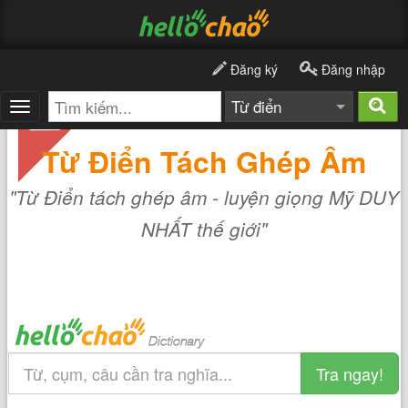
Đăng ký
Đăng nhập
Từ điển
Toggle
navigation
Từ Điển Tách Ghép Âm
"Từ Điển tách ghép âm - luyện giọng Mỹ DUY
NHẤT thế giới"
Tra ngay!