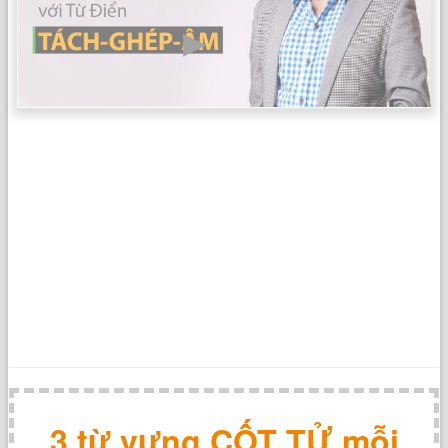
3 từ vựng CỐT TỬ mỗi