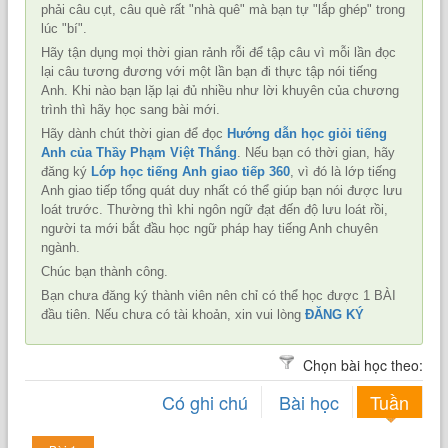
phải câu cụt, câu què rất "nhà quê" mà bạn tự "lắp ghép" trong
lúc "bí".
Hãy tận dụng mọi thời gian rảnh rỗi để tập câu vì mỗi lần đọc
lại câu tương đương với một lần bạn đi thực tập nói tiếng
Anh. Khi nào bạn lặp lại đủ nhiều như lời khuyên của chương
trình thì hãy học sang bài mới.
Hãy dành chút thời gian để đọc
Hướng dẫn học giỏi tiếng
Anh của Thầy Phạm Việt Thắng
. Nếu bạn có thời gian, hãy
đăng ký
Lớp học tiếng Anh giao tiếp 360
, vì đó là lớp tiếng
Anh giao tiếp tổng quát duy nhất có thể giúp bạn nói được lưu
loát trước. Thường thì khi ngôn ngữ đạt đến độ lưu loát rồi,
người ta mới bắt đầu học ngữ pháp hay tiếng Anh chuyên
ngành.
Chúc bạn thành công.
Bạn chưa đăng ký thành viên nên chỉ có thể học được 1 BÀI
đầu tiên. Nếu chưa có tài khoản, xin vui lòng
ĐĂNG KÝ
Chọn bài học theo:
Có ghi chú
Bài học
Tuần