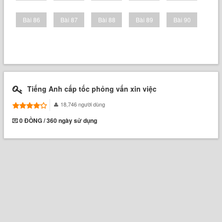
Bài 86
Bài 87
Bài 88
Bài 89
Bài 90
Tiếng Anh cấp tốc phỏng vấn xin việc
18,746 người dùng
0 ĐỒNG / 360 ngày sử dụng