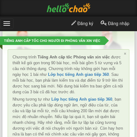
Đăng ký
Đăng nhập
Toggle
navigation
TIẾNG ANH CẤP TỐC CHO NGƯỜI ĐI PHỎNG VẤN XIN VIỆC
×
Chương trình
Tiếng Anh cấp tốc Phỏng vấn xin việc
được
thiết kế gói gọn trong 90 bài học, mỗi bài gồm 5 từ vựng và 5
câu nói thông dụng. Chương trình này không giới hạn mỗi
ngày học 1 bài như
Lớp học tiếng Anh giao tiếp 360
. Sau
mỗi bài học, bạn phải làm kiểm tra và đạt điểm từ 9 trở lên thì
được học sang bài mới. Nội dung bài kiểm tra bao gồm cả nội
dung của 3 bài cũ đã học trước đó.
Nhưng tương tự như
Lớp học tiếng Anh giao tiếp 360
, bạn
được yêu cầu phải tập đúng ngữ âm, ngữ điệu của từ, của
câu và lặp lại mỗi từ, mỗi câu khoảng 200 lần mới đạt được
mức độ nhuần nhuyễn. Nếu lặp lại quá ít, bạn sẽ quên bài
nhanh chóng. Hãy nhớ rằng, mỗi lần tự lặp lại cũng tương
đương với việc đi nói chuyện với người bản xứ. Còn hay hơn
nữa là bạn có thể nói chính xác câu văn nói gãy gọn, không