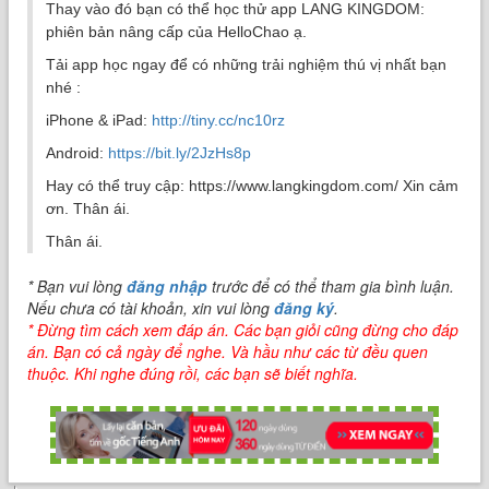
Thay vào đó bạn có thể học thử app LANG KINGDOM:
phiên bản nâng cấp của HelloChao ạ.
Tải app học ngay để có những trải nghiệm thú vị nhất bạn
nhé :
iPhone & iPad:
http://tiny.cc/nc10rz
Android:
https://bit.ly/2JzHs8p
Hay có thể truy cập: https://www.langkingdom.com/ Xin cảm
ơn. Thân ái.
Thân ái.
* Bạn vui lòng
đăng nhập
trước để có thể tham gia bình luận.
Nếu chưa có tài khoản, xin vui lòng
đăng ký
.
* Đừng tìm cách xem đáp án. Các bạn giỏi cũng đừng cho đáp
án. Bạn có cả ngày để nghe. Và hầu như các từ đều quen
thuộc. Khi nghe đúng rồi, các bạn sẽ biết nghĩa.