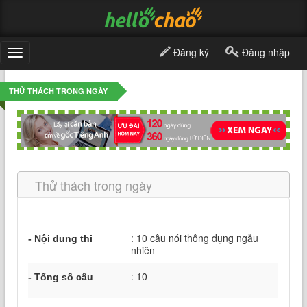
Đăng ký
Đăng nhập
Toggle
navigation
THỬ THÁCH TRONG NGÀY
Thử thách trong ngày
: 10 câu nói thông dụng ngẫu
- Nội dung thi
nhiên
: 10
- Tổng số câu