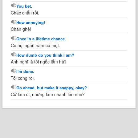
You bet.
Chắc chắn rồi.
How annoying!
Chán ghê!
Once in a lifetime chance.
Cơ hội ngàn năm có một.
How dumb do you think I am?
Anh nghĩ là tôi ngốc lắm hả?
I'm done.
Tôi xong rồi.
Go ahead, but make it snappy, okay?
Cứ làm đi, nhưng làm nhanh lên nhé?