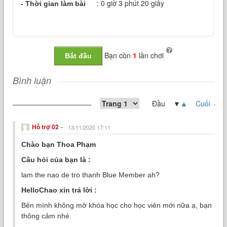
: 0 giờ 3 phút 20 giây
- Thời gian làm bài
Bạn còn
1
lần chơi
Bắt đầu
Bình luận
Đầu ▼
▲
Cuối
-
Hỗ trợ 02
13/11/2020 17:11
Chào bạn Thoa Phạm
Câu hỏi của bạn là :
lam the nao de tro thanh Blue Member ah?
HelloChao xin trả lời :
Bên mình không mở khóa học cho học viên mới nữa ạ, bạn
thông cảm nhé.