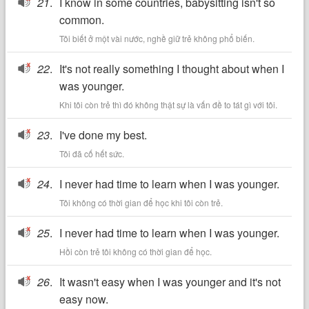
21
.
I know in some countries, babysitting isn't so
common.
Tôi biết ở một vài nước, nghề giữ trẻ không phổ biến.
22
.
It's not really something I thought about when I
was younger.
Khi tôi còn trẻ thì đó không thật sự là vấn đề to tát gì với tôi.
23
.
I've done my best.
Tôi đã cố hết sức.
24
.
I never had time to learn when I was younger.
Tôi không có thời gian để học khi tôi còn trẻ.
25
.
I never had time to learn when I was younger.
Hồi còn trẻ tôi không có thời gian để học.
26
.
It wasn't easy when I was younger and it's not
easy now.