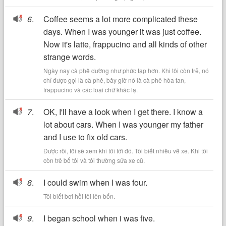
6
.
Coffee seems a lot more complicated these
days. When I was younger it was just coffee.
Now it's latte, frappucino and all kinds of other
strange words.
Ngày nay cà phê dường như phức tạp hơn. Khi tôi còn trẻ, nó
chỉ được gọi là cà phê, bây giờ nó là cà phê hòa tan,
frappucino và các loại chữ khác lạ.
7
.
OK, I'll have a look when I get there. I know a
lot about cars. When I was younger my father
and I use to fix old cars.
Được rồi, tôi sẽ xem khi tôi tới đó. Tôi biết nhiều về xe. Khi tôi
còn trẻ bố tôi và tôi thường sửa xe cũ.
8
.
I could swim when I was four.
Tôi biết bơi hồi tôi lên bốn.
9
.
I began school when i was five.