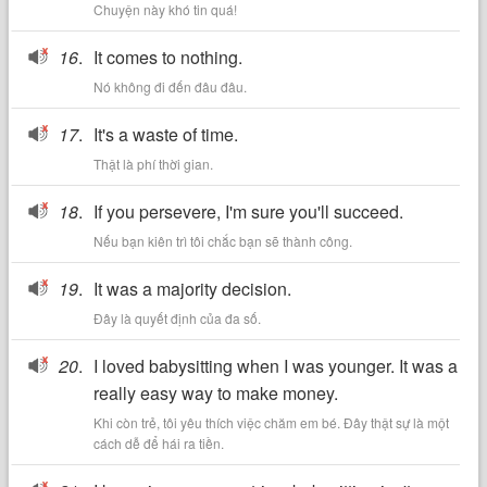
Chuyện này khó tin quá!
16
.
It comes to nothing.
Nó không đi đến đâu đâu.
17
.
It's a waste of time.
Thật là phí thời gian.
18
.
If you persevere, I'm sure you'll succeed.
Nếu bạn kiên trì tôi chắc bạn sẽ thành công.
19
.
It was a majority decision.
Đây là quyết định của đa số.
20
.
I loved babysitting when I was younger. It was a
really easy way to make money.
Khi còn trẻ, tôi yêu thích việc chăm em bé. Đây thật sự là một
cách dễ để hái ra tiền.