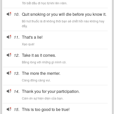
Tôi bắt đầu đi học từ khi lên năm.
10
.
Quit smoking or you will die before you know it.
Bỏ hút thuốc lá đi không thôi bạn sẽ chết hồi nào không hay
đấy.
11
.
That's a lie!
Xạo quá!
12
.
Take it as it comes.
Bằng lòng với những gì mình có.
13
.
The more the merrier.
Càng đông càng vui.
14
.
Thank you for your participation.
Cám ơn sự hiện diện của bạn.
15
.
This is too good to be true!