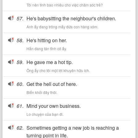
Tôi nên tính bao nhiêu cho việc chăm sóc trẻ?
57
.
He's babysitting the neighbour's children.
Anh ấy đang trông mấy đứa con hàng xóm.
58
.
He's hitting on her.
Hắn đang tán tỉnh cô ấy.
59
.
He gave me a hot tip.
Ông ấy cho tôi một lời khuyên hữu ích.
60
.
Get the hell out of here.
Biến khỏi đây thôi.
61
.
Mind your own business.
Lo chuyện của bạn đi.
62
.
Sometimes getting a new job is reaching a
turning point in life.