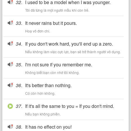
32
.
I used to be a model when I was younger.
Tôi đã từng là một người mẫu khi còn trẻ.
33
.
It never rains but it pours.
Hoạ vô đơn chí.
34
.
If you don't work hard, you'll end up a zero.
Nếu không làm việc cực lực, bạn sẽ trở thành người vô dụng.
35
.
I'm not sure if you remember me.
Không biết bạn còn nhớ tôi không.
36
.
It's better than nothing.
Có còn hơn không.
37
.
If it's all the same to you = If you don't mind.
Nếu bạn không phiền.
38
.
It has no effect on you!