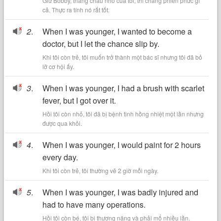
Giữ Bobby, thằng cháu nhỏ của tôi, thì chẳng phiền phức gì
cả. Thực ra tính nó rất tốt.
2
.
When I was younger, I wanted to become a
doctor, but I let the chance slip by.
Khi tôi còn trẻ, tôi muốn trở thành một bác sĩ nhưng tôi đã bỏ
lỡ cơ hội ấy.
3
.
When I was younger, I had a brush with scarlet
fever, but I got over it.
Hồi tôi còn nhỏ, tôi đã bị bệnh tinh hồng nhiệt một lần nhưng
được qua khỏi.
4
.
When I was younger, I would paint for 2 hours
every day.
Khi tôi còn trẻ, tôi thường vẽ 2 giờ mỗi ngày.
5
.
When I was younger, I was badly injured and
had to have many operations.
Hồi tôi còn bé, tôi bị thương nặng và phải mổ nhiều lần.