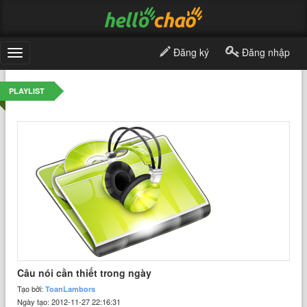
Đăng ký
Đăng nhập
Toggle
navigation
PLAYLIST
Câu nói cần thiết trong ngày
Tạo bởi:
ToanLambors
Ngày tạo: 2012-11-27 22:16:31