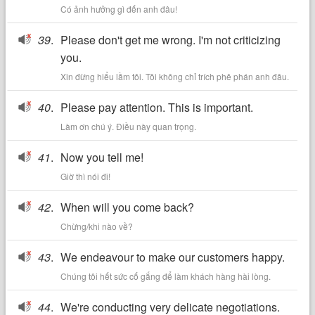
Có ảnh hưởng gì đến anh đâu!
39
.
Please don't get me wrong. I'm not criticizing
you.
Xin đừng hiểu lầm tôi. Tôi không chỉ trích phê phán anh đâu.
40
.
Please pay attention. This is important.
Làm ơn chú ý. Điều này quan trọng.
41
.
Now you tell me!
Giờ thì nói đi!
42
.
When will you come back?
Chừng/khi nào về?
43
.
We endeavour to make our customers happy.
Chúng tôi hết sức cố gắng để làm khách hàng hài lòng.
44
.
We're conducting very delicate negotiations.