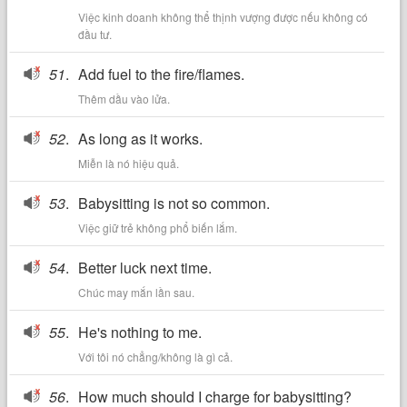
Việc kinh doanh không thể thịnh vượng được nếu không có
đầu tư.
51
.
Add fuel to the fire/flames.
Thêm dầu vào lửa.
52
.
As long as it works.
Miễn là nó hiệu quả.
53
.
Babysitting is not so common.
Việc giữ trẻ không phổ biến lắm.
54
.
Better luck next time.
Chúc may mắn lần sau.
55
.
He's nothing to me.
Với tôi nó chẳng/không là gì cả.
56
.
How much should I charge for babysitting?