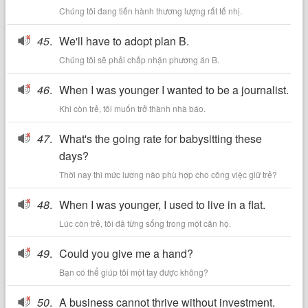
Chúng tôi đang tiến hành thương lượng rất tế nhị.
45
.
We'll have to adopt plan B.
Chúng tôi sẽ phải chấp nhận phương án B.
46
.
When I was younger I wanted to be a journalist.
Khi còn trẻ, tôi muốn trở thành nhà báo.
47
.
What's the going rate for babysitting these
days?
Thời nay thì mức lương nào phù hợp cho công việc giữ trẻ?
48
.
When I was younger, I used to live in a flat.
Lúc còn trẻ, tôi đã từng sống trong một căn hộ.
49
.
Could you give me a hand?
Bạn có thể giúp tôi một tay được không?
50
.
A business cannot thrive without investment.