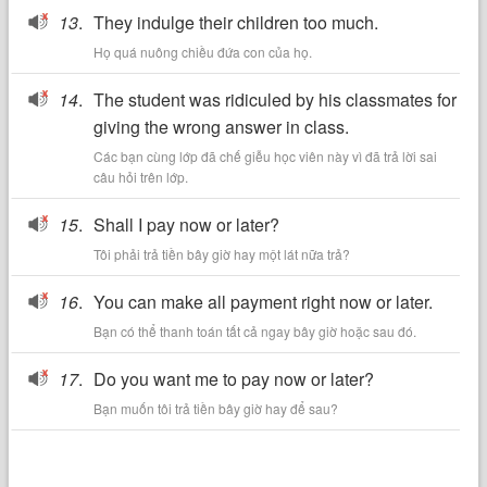
13
.
They indulge their children too much.
Họ quá nuông chiều đứa con của họ.
14
.
The student was ridiculed by his classmates for
giving the wrong answer in class.
Các bạn cùng lớp đã chế giễu học viên này vì đã trả lời sai
câu hỏi trên lớp.
15
.
Shall I pay now or later?
Tôi phải trả tiền bây giờ hay một lát nữa trả?
16
.
You can make all payment right now or later.
Bạn có thể thanh toán tất cả ngay bây giờ hoặc sau đó.
17
.
Do you want me to pay now or later?
Bạn muốn tôi trả tiền bây giờ hay để sau?