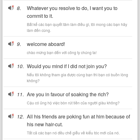
8
.
Whatever you resolve to do, I want you to
commit to it.
Bất kể các bạn quyết tâm làm điều gì, tôi mong các bạn hãy
làm đến cùng.
9
.
welcome aboard!
chào mừng bạn đến với công ty chúng ta!
10
.
Would you mind if I did not join you?
Nếu tôi không tham gia được cùng bạn thì bạn có buồn lòng
không?
11
.
Are you in favour of soaking the rich?
Cậu có ủng hộ việc bòn rút tiền của người giàu không?
12
.
All his friends are poking fun at him because of
his new hair-cut.
Tất cả các bạn nó đều chế giễu về kiểu tóc mới của nó.