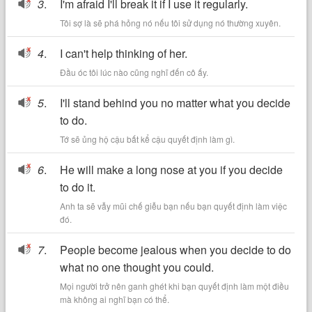
3
.
I'm afraid I'll break it if I use it regularly.
Tôi sợ là sẽ phá hỏng nó nếu tôi sử dụng nó thường xuyên.
4
.
I can't help thinking of her.
Đầu óc tôi lúc nào cũng nghĩ đến cô ấy.
5
.
I'll stand behind you no matter what you decide
to do.
Tớ sẽ ủng hộ cậu bất kể cậu quyết định làm gì.
6
.
He will make a long nose at you if you decide
to do it.
Anh ta sẽ vẫy mũi chế giễu bạn nếu bạn quyết định làm việc
đó.
7
.
People become jealous when you decide to do
what no one thought you could.
Mọi người trở nên ganh ghét khi bạn quyết định làm một điều
mà không ai nghĩ bạn có thể.