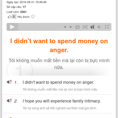
Ngày tạo: 2016-09-01 19:49:46
Số cặp câu:
17
Lượt xem:
5261
3
Yêu thích:
I didn't want to spend money on
anger.
1
Tôi không muốn mất tiền mà lại còn bị bực mình
nữa.
1
.
I didn't want to spend money on anger.
Tôi không muốn mất tiền mà lại còn bị bực mình nữa.
2
.
I hope you will experience family intimacy.
Tôi hy vọng anh sẽ trải nghiệm sự thân mật gia đình.