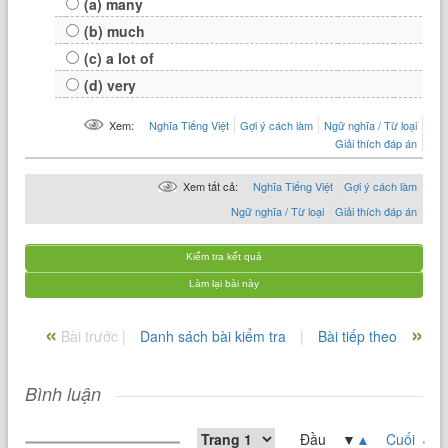
(a) many
(b) much
(c) a lot of
(d) very
Xem:
Nghĩa Tiếng Việt
Gợi ý cách làm
Ngữ nghĩa / Từ loại
Giải thích đáp án
Xem tất cả:
Nghĩa Tiếng Việt
Gợi ý cách làm
Ngữ nghĩa / Từ loại
Giải thích đáp án
Kiểm tra kết quả
Làm lại bài này
«
»
Bài trước |
Danh sách bài kiểm tra
|
Bài tiếp theo
Bình luận
Đầu ▼
▲
Cuối