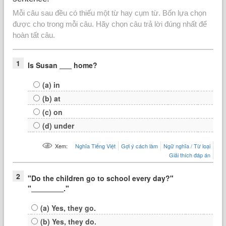
Mỗi câu sau đều có thiếu một từ hay cụm từ. Bốn lựa chọn
được cho trong mỗi câu. Hãy chọn câu trả lời đúng nhất để
hoàn tất câu.
1
Is Susan
home?
(a) in
(b) at
(c) on
(d) under
Xem:
Nghĩa Tiếng Việt
Gợi ý cách làm
Ngữ nghĩa / Từ loại
Giải thích đáp án
2
"Do the children go to school every day?"
"
."
(a) Yes, they go.
(b) Yes, they do.