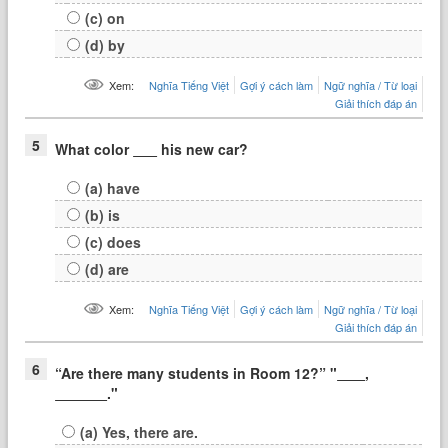
(c) on
(d) by
Xem:
Nghĩa Tiếng Việt
Gợi ý cách làm
Ngữ nghĩa / Từ loại
Giải thích đáp án
5
What color
his new car?
(a) have
(b) is
(c) does
(d) are
Xem:
Nghĩa Tiếng Việt
Gợi ý cách làm
Ngữ nghĩa / Từ loại
Giải thích đáp án
6
“Are there many students in Room 12?” "
,
."
(a) Yes, there are.