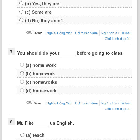
(b) Yes, they are.
(c) Some are.
(d) No, they aren't.
Xem:
Nghĩa Tiếng Việt
Gợi ý cách làm
Ngữ nghĩa / Từ loại
Giải thích đáp án
7
You should do your
before going to class.
(a) home work
(b) homework
(c) homeworks
(d) housework
Xem:
Nghĩa Tiếng Việt
Gợi ý cách làm
Ngữ nghĩa / Từ loại
Giải thích đáp án
8
Mr. Pike
us English.
(a) teach