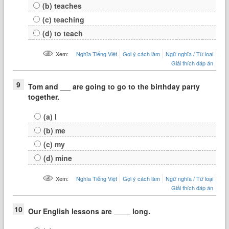
(b) teaches
(c) teaching
(d) to teach
Xem:
Nghĩa Tiếng Việt
Gợi ý cách làm
Ngữ nghĩa / Từ loại
Giải thích đáp án
9
Tom and
are going to go to the birthday party
together.
(a) I
(b) me
(c) my
(d) mine
Xem:
Nghĩa Tiếng Việt
Gợi ý cách làm
Ngữ nghĩa / Từ loại
Giải thích đáp án
10
Our English lessons are
long.