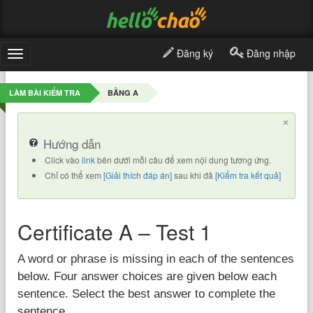
Đăng ký
Đăng nhập
Toggle
navigation
LÀM BÀI KIỂM TRA
BẰNG A
×
Hướng dẫn
Click vào
link
bên dưới mỗi câu để xem nội dung tương ứng.
Chỉ có thể xem
[Giải thích đáp án]
sau khi đã
[Kiểm tra kết quả]
Certificate A – Test 1
A word or phrase is missing in each of the sentences
below. Four answer choices are given below each
sentence. Select the best answer to complete the
sentence.