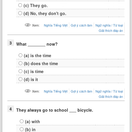
(c) They go.
(d) No, they don't go.
Xem:
Nghĩa Tiếng Việt
Gợi ý cách làm
Ngữ nghĩa / Từ loại
Giải thích đáp án
3
What
now?
(a) is the time
(b) does the time
(c) is time
(d) is it
Xem:
Nghĩa Tiếng Việt
Gợi ý cách làm
Ngữ nghĩa / Từ loại
Giải thích đáp án
4
They always go to school
bicycle.
(a) with
(b) in