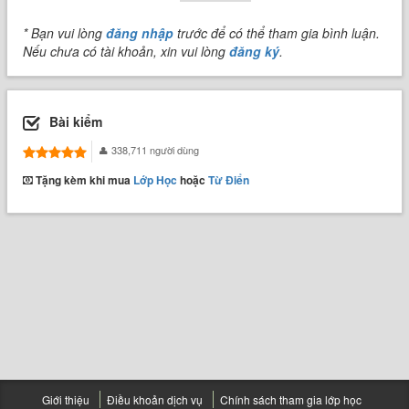
* Bạn vui lòng
đăng nhập
trước để có thể tham gia bình luận.
Nếu chưa có tài khoản, xin vui lòng
đăng ký
.
Bài kiểm
338,711 người dùng
Tặng kèm khi mua
Lớp Học
hoặc
Từ Điển
Giới thiệu
Điều khoản dịch vụ
Chính sách tham gia lớp học