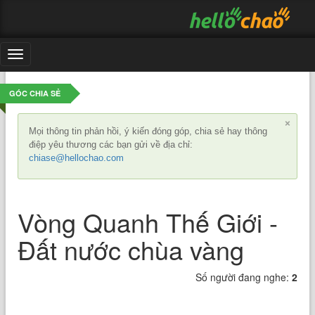
Toggle
navigation
GÓC CHIA SẺ
×
Mọi thông tin phản hồi, ý kiến đóng góp, chia sẻ hay thông
điệp yêu thương các bạn gửi về địa chỉ:
chiase@hellochao.com
Vòng Quanh Thế Giới -
Đất nước chùa vàng
Số người đang nghe:
2