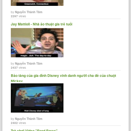
by
Nguyễn Thành Tâm
2297
views
Jay Mattioli - Nhà ảo thuật gia trẻ tuổi
by
Nguyễn Thành Tâm
2437
views
Bảo tàng của gia đình Disney vinh danh người cha đẻ của chuột
Mickey.
by
Nguyễn Thành Tâm
2402
views
Trò chơi Video "Food Force"