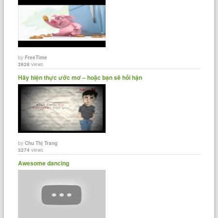
by
FreeTime
2628
views
Hãy hiện thực ước mơ – hoặc bạn sẽ hối hận
by
Chu Thị Trang
3274
views
Awesome dancing