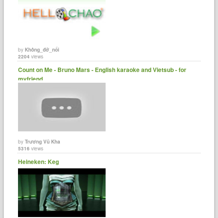
by
Không_đở_nổi
2204
views
Count on Me - Bruno Mars - English karaoke and Vietsub - for
myfriend. ......
by
Trương Vũ Kha
5316
views
Heineken: Keg