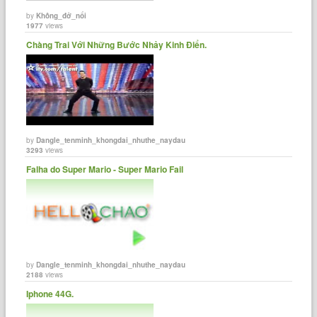
by
Không_đở_nổi
1977
views
Chàng Trai Với Những Bước Nhảy Kinh Điển.
by
Dangle_tenminh_khongdai_nhuthe_naydau
3293
views
Falha do Super Mario - Super Mario Fail
by
Dangle_tenminh_khongdai_nhuthe_naydau
2188
views
Iphone 44G.