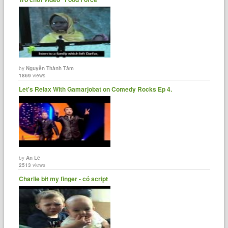
by
Nguyễn Thành Tâm
1869
views
Let's Relax With Gamarjobat on Comedy Rocks Ep 4.
by
Ẩn Lê
2513
views
Charlie bit my finger - có script