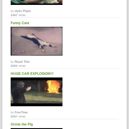
by
Uyên Phạm
2487
views
Funny Cats
by
Royal Trần
2084
views
HUGE CAR EXPLOSION!!!
by
FreeTime
2091
views
Ormie the Pig