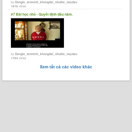
by
Dangle_tenminh_khongdai_nhuthe_naydau
1616
views
#7 Bài học nhỏ - Quyết định đầu năm.
by
Dangle_tenminh_khongdai_nhuthe_naydau
1704
views
Xem tất cả các video khác