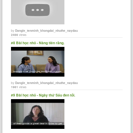
by
Dangle_tenminh_khongdai_nhuthe_naydau
2466
views
#8 Bài học nhỏ - Nàng tiên răng.
by
Dangle_tenminh_khongdai_nhuthe_naydau
1961
views
#9 Bài học nhỏ - Ngày thứ Sáu đen tối.