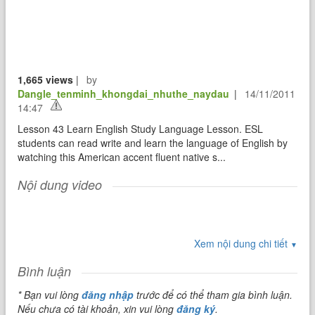
1,665 views
|
by
Dangle_tenminh_khongdai_nhuthe_naydau
|
14/11/2011
14:47
Lesson 43 Learn English Study Language Lesson. ESL
students can read write and learn the language of English by
watching this American accent fluent native s...
Nội dung video
Xem nội dung chi tiết
▼
Bình luận
* Bạn vui lòng
đăng nhập
trước để có thể tham gia bình luận.
Nếu chưa có tài khoản, xin vui lòng
đăng ký
.