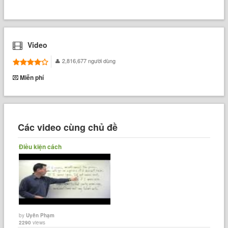
Video
2,816,677 người dùng
Miễn phí
Các video cùng chủ đề
Điều kiện cách
by
Uyên Phạm
2290
views