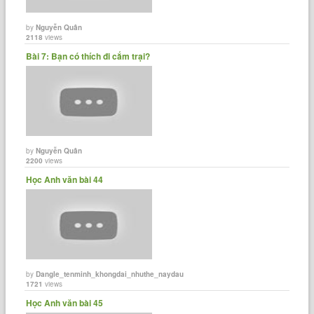
by
Nguyễn Quân
2118
views
Bài 7: Bạn có thích đi cắm trại?
by
Nguyễn Quân
2200
views
Học Anh văn bài 44
by
Dangle_tenminh_khongdai_nhuthe_naydau
1721
views
Học Anh văn bài 45