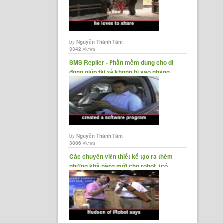
by
Nguyễn Thành Tâm
3342
views
SMS Replier - Phần mềm dùng cho di
động giúp tài xế không bị sao nhãng......
by
Nguyễn Thành Tâm
3886
views
Các chuyên viên thiết kế tạo ra thêm
những khả năng mới cho robot. (có
Script)