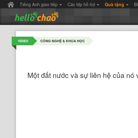
Tiếng Anh giao tiếp
Các lớp hỗ trợ
Quà tặng
B
VIDEO
CÔNG NGHỆ & KHOA HỌC
Một đất nước và sự liên hệ của nó 