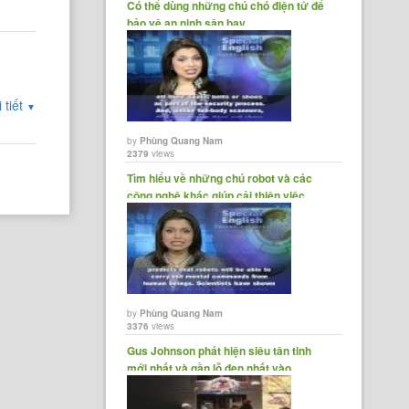
Có thể dùng những chú chó điện tử để
bảo vệ an ninh sân bay
 tiết
▼
by
Phùng Quang Nam
2379
views
Tìm hiểu về những chú robot và các
công nghệ khác giúp cải thiện việc
chăm......
by
Phùng Quang Nam
3376
views
Gus Johnson phát hiện siêu tân tinh
mới nhất và gần lỗ đen nhất vào
năm......