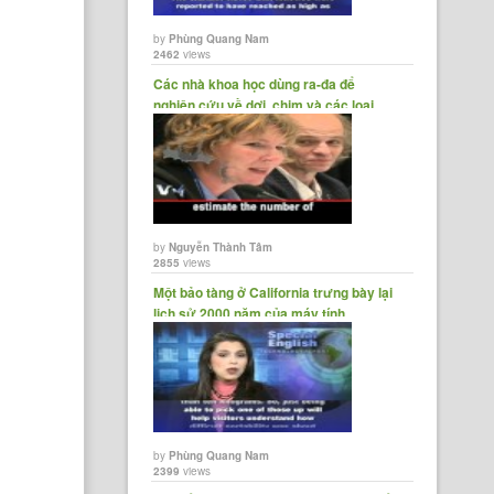
by
Phùng Quang Nam
2462
views
Các nhà khoa học dùng ra-đa để
nghiên cứu về dơi, chim và các loại
côn......
by
Nguyễn Thành Tâm
2855
views
Một bảo tàng ở California trưng bày lại
lịch sử 2000 năm của máy tính
by
Phùng Quang Nam
2399
views