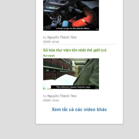
như......
by
Nguyễn Thành Tâm
3345
views
Số hóa thư viện lớn nhất thế giới (có
Script)
by
Nguyễn Thành Tâm
3430
views
Xem tất cả các video khác