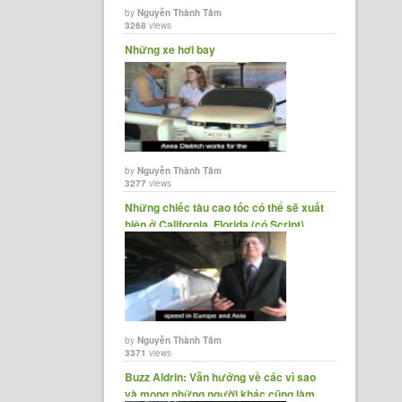
by
Nguyễn Thành Tâm
3268
views
Những xe hơi bay
by
Nguyễn Thành Tâm
3277
views
Những chiếc tàu cao tốc có thể sẽ xuất
hiện ở California, Florida (có Script)
by
Nguyễn Thành Tâm
3371
views
Buzz Aldrin: Vẫn hướng về các vì sao
và mong những người khác cũng làm