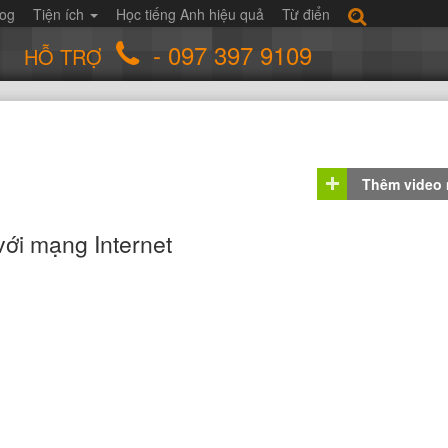
log
Tiện ích
Học tiếng Anh hiệu quả
Từ điển
- 097 397 9109
HỖ TRỢ
Thêm video
với mạng Internet