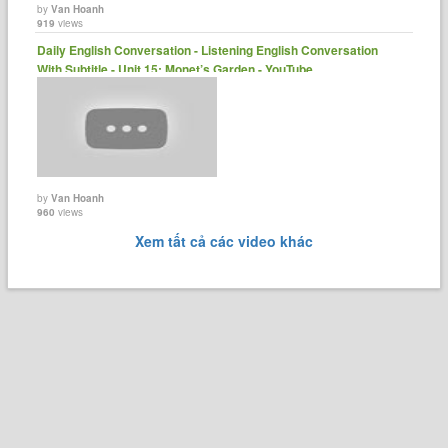
by
Van Hoanh
919
views
Daily English Conversation - Listening English Conversation
With Subtitle - Unit 15: Monet’s Garden - YouTube
by
Van Hoanh
960
views
Xem tất cả các video khác