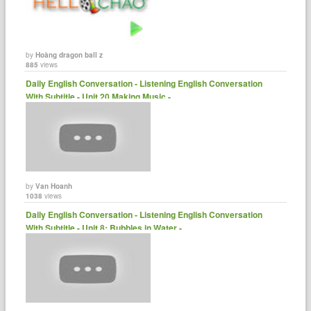
by
Hoàng dragon ball z
885
views
Daily English Conversation - Listening English Conversation
With Subtitle - Unit 20 Making Music -......
by
Van Hoanh
1038
views
Daily English Conversation - Listening English Conversation
With Subtitle - Unit 8: Bubbles in Water -......