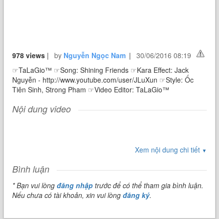
978 views
|
by
Nguyễn Ngọc Nam
|
30/06/2016 08:19
☞TaLaGio™ ☞Song: Shining Friends ☞Kara Effect: Jack
Nguyễn - http://www.youtube.com/user/JLuXun ☞Style: Ốc
Tiên Sinh, Strong Pham ☞Video Editor: TaLaGio™
Nội dung video
Xem nội dung chi tiết
▼
Bình luận
* Bạn vui lòng
đăng nhập
trước để có thể tham gia bình luận.
Nếu chưa có tài khoản, xin vui lòng
đăng ký
.