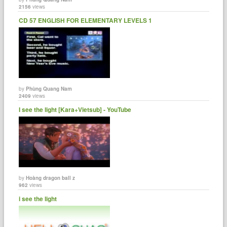
2156
views
CD 57 ENGLISH FOR ELEMENTARY LEVELS 1
by
Phùng Quang Nam
2409
views
I see the light [Kara+Vietsub] - YouTube
by
Hoàng dragon ball z
962
views
i see the light