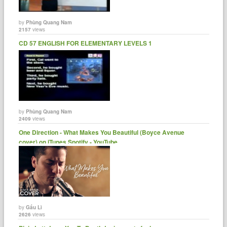
by
Phùng Quang Nam
2157
views
CD 57 ENGLISH FOR ELEMENTARY LEVELS 1
by
Phùng Quang Nam
2409
views
One Direction - What Makes You Beautiful (Boyce Avenue
cover) on iTunes Spotify - YouTube
by
Gấu Lì
2626
views