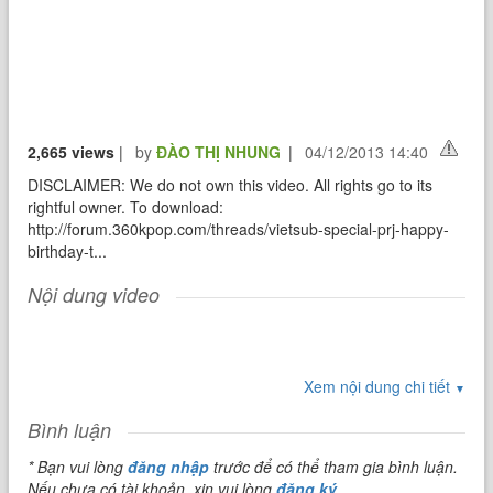
2,665 views
|
by
ĐÀO THỊ NHUNG
|
04/12/2013 14:40
DISCLAIMER: We do not own this video. All rights go to its
rightful owner. To download:
http://forum.360kpop.com/threads/vietsub-special-prj-happy-
birthday-t...
Nội dung video
Xem nội dung chi tiết
▼
Bình luận
* Bạn vui lòng
đăng nhập
trước để có thể tham gia bình luận.
Nếu chưa có tài khoản, xin vui lòng
đăng ký
.