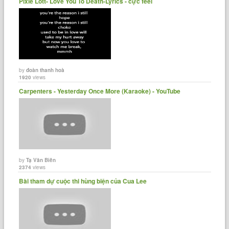
Pixie Lott- Love You To Death-Lyrics - cực feel
by
đoàn thanh hoà
1920
views
Carpenters - Yesterday Once More (Karaoke) - YouTube
by
Tạ Văn Biên
2374
views
Bài tham dự cuộc thi hùng biện của Cua Lee