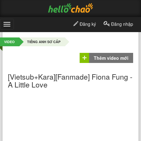
Đăng ký
Đăng nhập
Toggle
navigation
VIDEO
TIẾNG ANH SƠ CẤP
Thêm video mới
[Vietsub+Kara][Fanmade] Fiona Fung -
A Little Love