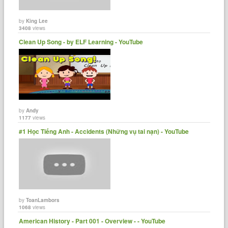
by
King Lee
3408
views
Clean Up Song - by ELF Learning - YouTube
by
Andy
1177
views
#1 Học Tiếng Anh - Accidents (Những vụ tai nạn) - YouTube
by
ToanLambors
1068
views
American History - Part 001 - Overview - - YouTube