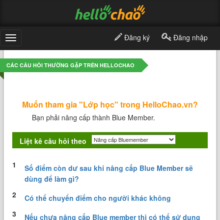
Đăng ký
Đăng nhập
Toggle
navigation
CÁC CÂU HỎI THƯỜNG GẶP TRÊN HELLOCHAO
Muốn tham gia "Lớp học" trong HelloChao.vn?
Bạn phải nâng cấp thành Blue Member.
Liệt kê câu hỏi theo
1
Số điểm còn dư sau khi nâng cấp Blue Member sẽ
dùng để làm gì?
2
Có thể chuyển điểm cho người khác không
3
Nếu chưa nâng cấp Blue member thì có thể sử dụng