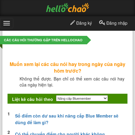
Đăng ký
Đăng nhập
Toggle
navigation
CÁC CÂU HỎI THƯỜNG GẶP TRÊN HELLOCHAO
Muốn xem lại các câu nói hay trong ngày của ngày
hôm trước?
Không thể được. Bạn chỉ có thể xem các câu nói hay
của ngày hiện tại.
Liệt kê câu hỏi theo
1
Số điểm còn dư sau khi nâng cấp Blue Member sẽ
dùng để làm gì?
2
Có thể chuyển điểm cho người khác không