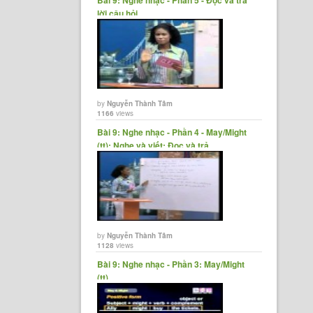
Bài 9: Nghe nhạc - Phần 5 - Đọc và trả
lời câu hỏi
by
Nguyễn Thành Tâm
1166
views
Bài 9: Nghe nhạc - Phần 4 - May/Might
(tt); Nghe và viết; Đọc và trả......
by
Nguyễn Thành Tâm
1128
views
Bài 9: Nghe nhạc - Phần 3: May/Might
(tt)