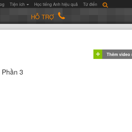
log
Tiện ích
Học tiếng Anh hiệu quả
Từ điển
HỖ TRỢ
Thêm video
- Phần 3