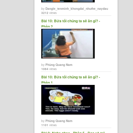
by
Dangle_tenminh_khongdai_nhuthe_naydau
3212
views
Bài 10: Bữa tối chúng ta sẽ ăn gì? -
Phần 2
by
Phùng Quang Nam
1064
views
Bài 10: Bữa tối chúng ta sẽ ăn gì? -
Phần 1
by
Phùng Quang Nam
1101
views