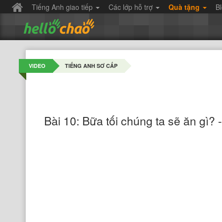
Tiếng Anh giao tiếp
Các lớp hỗ trợ
Quà tặng
B
VIDEO
TIẾNG ANH SƠ CẤP
Bài 10: Bữa tối chúng ta sẽ ăn gì? 