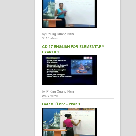
by
Phùng Quang Nam
2154
views
CD 57 ENGLISH FOR ELEMENTARY
LEVELS 1
by
Phùng Quang Nam
2407
views
Bài 13: Ở nhà - Phần 1