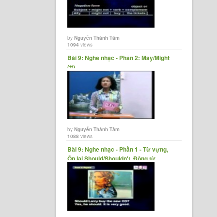
by
Nguyễn Thành Tâm
1094
views
Bài 9: Nghe nhạc - Phần 2: May/Might
(tt)
by
Nguyễn Thành Tâm
1088
views
Bài 9: Nghe nhạc - Phần 1 - Từ vựng,
Ôn lại Should/Shouldn't, Động từ
khiếm......