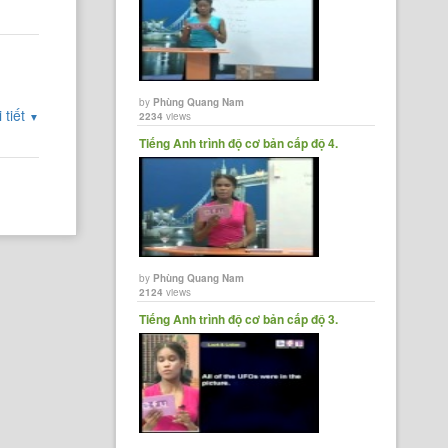
by
Phùng Quang Nam
 tiết
2234
views
▼
Tiếng Anh trình độ cơ bản cấp độ 4.
by
Phùng Quang Nam
2124
views
Tiếng Anh trình độ cơ bản cấp độ 3.