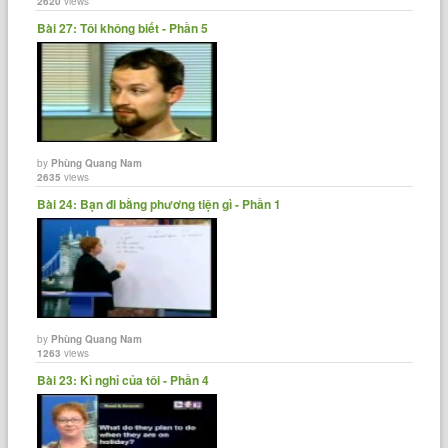
2620
views
Bài 27: Tôi không biết - Phần 5
by
Phùng Quang Nam
2635
views
Bài 24: Bạn đi bằng phương tiện gì - Phần 1
by
Phùng Quang Nam
1263
views
Bài 23: Kì nghỉ của tôi - Phần 4