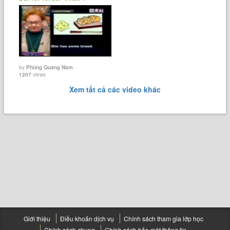
by
Phùng Quang Nam
1207
views
Xem tất cả các video khác
Giới thiệu
Điều khoản dịch vụ
Chính sách tham gia lớp học
Chính sách chung
Chính sách bảo mật thông tin