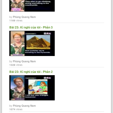
by
Phùng Quang Nam
1169
views
Bài 23: Kì nghỉ của tôi - Phần 3
by
Phùng Quang Nam
1328
views
Bài 23: Kì nghỉ của tôi - Phần 2
by
Phùng Quang Nam
1074
views