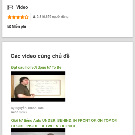
Video
2,816,679 người dùng
Miễn phí
Các video cùng chủ đề
Đặt câu hỏi với động từ To Be
by
Nguyễn Thành Tâm
6460
views
Giới từ tiếng Anh: UNDER, BEHIND, IN FRONT OF, ON TOP OF,
BESIDE, INSIDE, BETWEEN, OUTSIDE