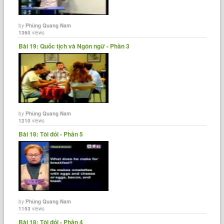
by
Phùng Quang Nam
1360
views
Bài 19: Quốc tịch và Ngôn ngữ - Phần 3
by
Phùng Quang Nam
1210
views
Bài 18: Tôi đói - Phần 5
by
Phùng Quang Nam
1153
views
Bài 18: Tôi đói - Phần 4