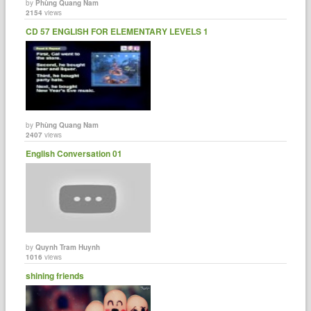
by
Phùng Quang Nam
2154
views
CD 57 ENGLISH FOR ELEMENTARY LEVELS 1
by
Phùng Quang Nam
2407
views
English Conversation 01
by
Quynh Tram Huynh
1016
views
shining friends