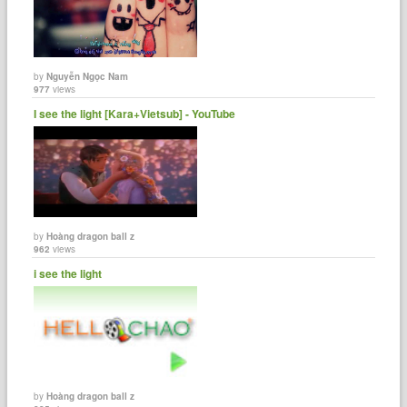
by
Nguyễn Ngọc Nam
977
views
I see the light [Kara+Vietsub] - YouTube
by
Hoàng dragon ball z
962
views
i see the light
by
Hoàng dragon ball z