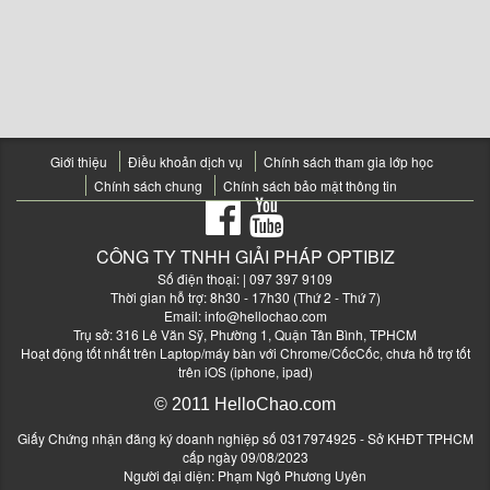
Giới thiệu
Điều khoản dịch vụ
Chính sách tham gia lớp học
Chính sách chung
Chính sách bảo mật thông tin
CÔNG TY TNHH GIẢI PHÁP OPTIBIZ
Số điện thoại:
| 097 397 9109
Thời gian hỗ trợ: 8h30 - 17h30 (Thứ 2 - Thứ 7)
Email:
info@hellochao.com
Trụ sở: 316 Lê Văn Sỹ, Phường 1, Quận Tân Bình, TPHCM
Hoạt động tốt nhất trên Laptop/máy bàn với Chrome/CốcCốc, chưa hỗ trợ tốt
trên iOS (iphone, ipad)
© 2011 HelloChao.com
Giấy Chứng nhận đăng ký doanh nghiệp số 0317974925 - Sở KHĐT TPHCM
cấp ngày 09/08/2023
Người đại diện: Phạm Ngô Phương Uyên