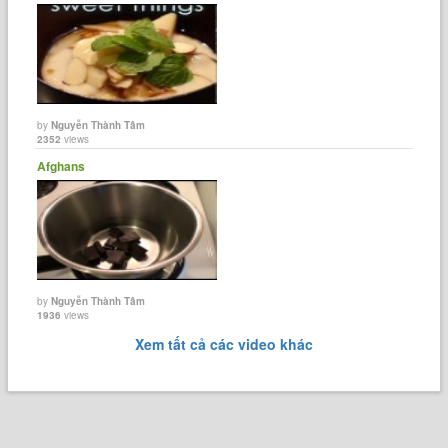
by
Nguyễn Thành Tâm
2352
views
Afghans
by
Nguyễn Thành Tâm
1936
views
Xem tất cả các video khác