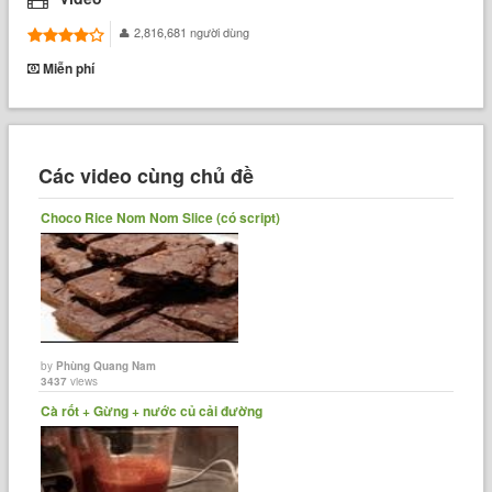
another piece of bread on top and I pressed it together so that the
2,816,681 người dùng
chips wouldn't all fall out when I picked it up.
Miễn phí
I could've just eaten it like that, but I decided to get a little bit fancy
and I cut it into triangles and put it on a plate.
Các video cùng chủ đề
It tasted OK, but I'm not a huge chip sandwich fan. I think I'd rather
Choco Rice Nom Nom Slice (có script)
eat chips and sandwiches separately.
by
Phùng Quang Nam
3437
views
Cà rốt + Gừng + nước củ cải đường