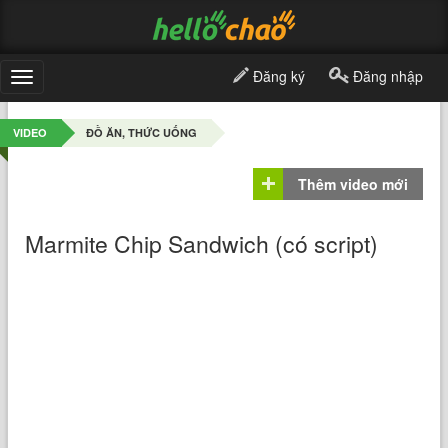
Đăng ký
Đăng nhập
Toggle
navigation
VIDEO
ĐỒ ĂN, THỨC UỐNG
Thêm video mới
Marmite Chip Sandwich (có script)