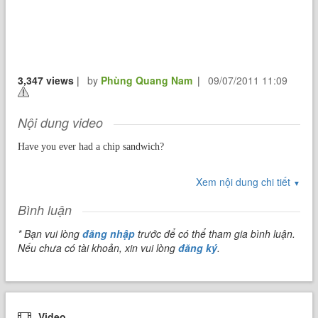
3,347 views
|
by
Phùng Quang Nam
|
09/07/2011 11:09
Nội dung video
Have you ever had a chip sandwich?
Xem nội dung chi tiết
▼
I hadn't eaten one for years, so I decided to buy some chips and bread
and make one.
Bình luận
* Bạn vui lòng
đăng nhập
trước để có thể tham gia bình luận.
I made a Marmite chip sandwich. I'm not sure if I've ever had one of
Nếu chưa có tài khoản, xin vui lòng
đăng ký
.
these before.
First I spread Olivani on a piece of bread, then Marmite. And then I
Video
opened a packet of chips and put 5 chips on the bread. Then I put