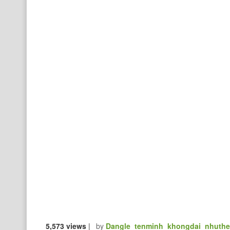
5,573 views
|
by
Dangle_tenminh_khongdai_nhuth