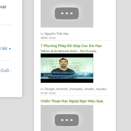
hoạt
by
Nguyễn Triết Học
2535
views
7 Phương Pháp Để Giúp Cac Em Học
 tiết
▼
Tiếng Anh Nhanh Hơn - Tai Duong
Cuối
by
Dangle_tenminh_khongdai_nhuthe_naydau
3133
views
Chiến Thuật Học Ngoại Ngữ Hiệu Quả.