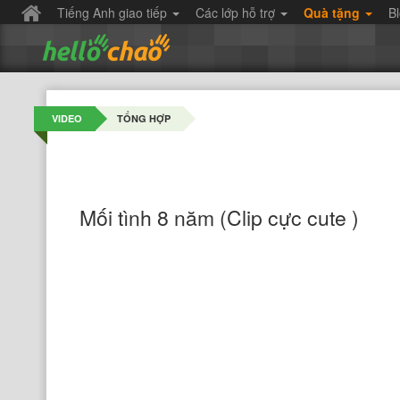
Tiếng Anh giao tiếp
Các lớp hỗ trợ
Quà tặng
B
VIDEO
TỔNG HỢP
Mối tình 8 năm (Clip cực cute )