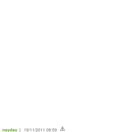
e_naydau
|
19/11/2011 08:59