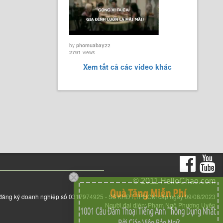
by
phomuabay22
2791
views
Xem tất cả các video khác
© 2011 HelloChao.com
đăng ký doanh nghiệp số 0317974925 - Sở KHĐT TPHCM cấp ngày 09/08/2023
Người đại diện: Phạm Ngô Phương Uyên