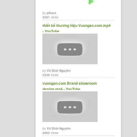
by
pikaro
3291
views
thiết kế thương hiệu Vuongan.com.mp4
- YouTube
by
Võ Đình Nguyên
2538
views
vuongan.com Brand showroom
design.mp4 - YouTube
by
Võ Đình Nguyên
2663
views