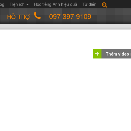
log
Tiện ích
Học tiếng Anh hiệu quả
Từ điển
- 097 397 9109
HỖ TRỢ
Thêm video