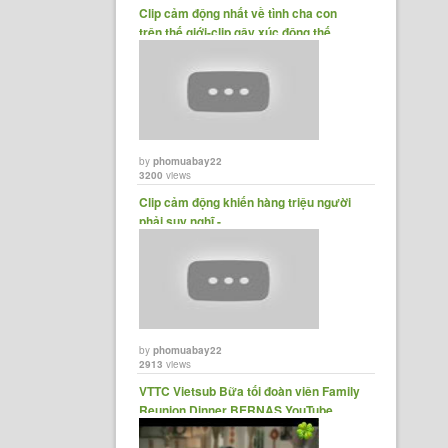
Clip cảm động nhất về tình cha con
trên thế giới-clip gây xúc động thế
giới......
by
phomuabay22
3200
views
Clip cảm động khiến hàng triệu người
phải suy nghĩ -......
by
phomuabay22
2913
views
VTTC Vietsub Bữa tối đoàn viên Family
Reunion Dinner BERNAS YouTube ......