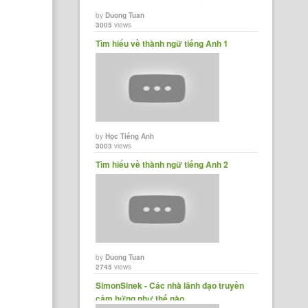
by
Duong Tuan
3005
views
Tìm hiểu về thành ngữ tiếng Anh 1
by
Học Tiếng Anh
3003
views
Tìm hiểu về thành ngữ tiếng Anh 2
by
Duong Tuan
2745
views
SimonSinek - Các nhà lãnh đạo truyền
cảm hứng như thế nào