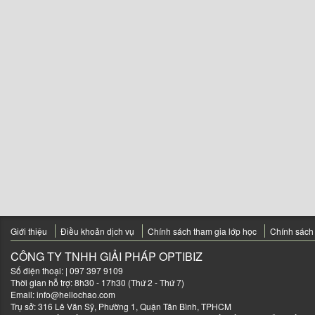
Giới thiệu
Điều khoản dịch vụ
Chính sách tham gia lớp học
Chính sách
CÔNG TY TNHH GIẢI PHÁP OPTIBIZ
Số điện thoại:
| 097 397 9109
Thời gian hỗ trợ: 8h30 - 17h30 (Thứ 2 - Thứ 7)
Email:
info@hellochao.com
Trụ sở: 316 Lê Văn Sỹ, Phường 1, Quận Tân Bình, TPHCM