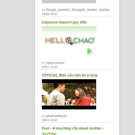
by
Dangle_tenminh_khongdai_nhuthe_naydau
5236
views
exposure doesn't pay bills
by
nguyenxuan
2751
views
OFFICIAL Màn cầu hôn ấn tượng
by
phomuabay22
2964
views
Feet - A touching clip about mother -
YouTube