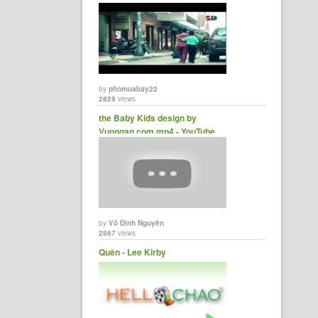
by
phomuabay22
2829
views
the Baby Kids design by
Vuongan.com.mp4 - YouTube
by
Võ Đình Nguyên
2867
views
Quên - Lee Kirby