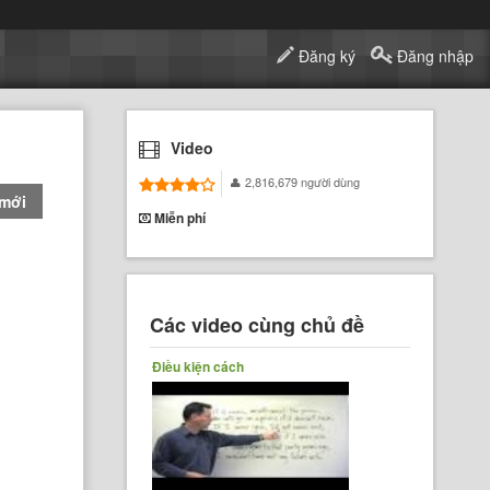
Đăng ký
Đăng nhập
Video
2,816,679 người dùng
 mới
Miễn phí
Các video cùng chủ đề
Điều kiện cách