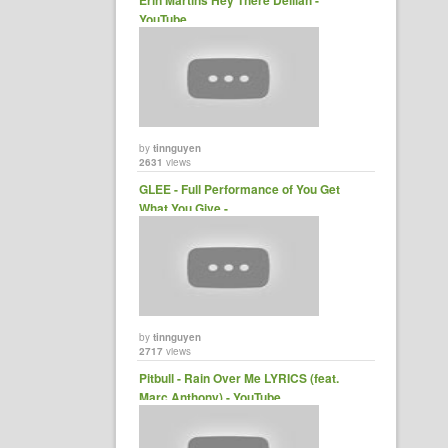
Erin Martins Hey There Delilah -
YouTube
by
tinnguyen
2631
views
GLEE - Full Performance of You Get
What You Give -......
by
tinnguyen
2717
views
Pitbull - Rain Over Me LYRICS (feat.
Marc Anthony) - YouTube