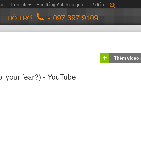
log
Tiện ích
Học tiếng Anh hiệu quả
Từ điển
- 097 397 9109
HỖ TRỢ
Thêm video
ol your fear?) - YouTube