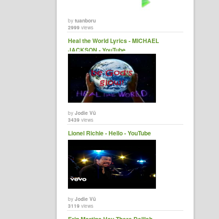
by
tuanboru
2999
views
Heal the World Lyrics - MICHAEL
JACKSON - YouTube
by
Jodie Vũ
3439
views
Lionel Richie - Hello - YouTube
by
Jodie Vũ
3119
views