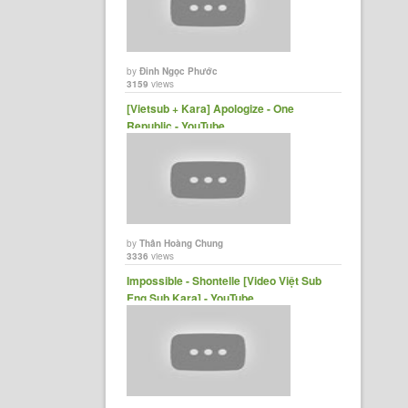
by
Đinh Ngọc Phước
3159
views
[Vietsub + Kara] Apologize - One
Republic - YouTube
by
Thân Hoàng Chung
3336
views
Impossible - Shontelle [Video Việt Sub
Eng Sub Kara] - YouTube