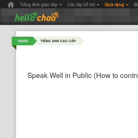
Tiếng Anh giao tiếp
Các lớp hỗ trợ
Quà tặng
B
VIDEO
TIẾNG ANH CAO CẤP
Speak Well in Public (How to contr