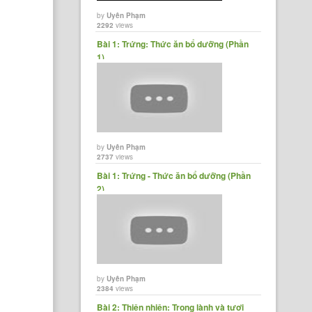
by
Uyên Phạm
2292
views
Bài 1: Trứng: Thức ăn bổ dưỡng (Phần
1)
by
Uyên Phạm
2737
views
Bài 1: Trứng - Thức ăn bổ dưỡng (Phần
2)
by
Uyên Phạm
2384
views
Bài 2: Thiên nhiên: Trong lành và tươi