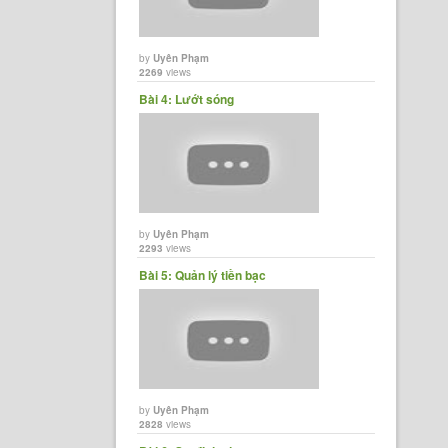
by
Uyên Phạm
2269
views
Bài 4: Lướt sóng
by
Uyên Phạm
2293
views
Bài 5: Quản lý tiền bạc
by
Uyên Phạm
2828
views