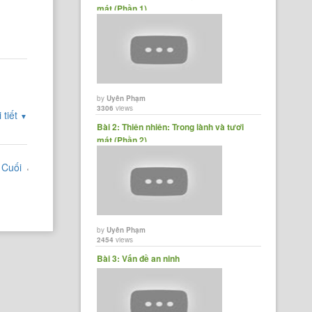
mát (Phần 1)
by
Uyên Phạm
3306
views
 tiết
▼
Bài 2: Thiên nhiên: Trong lành và tươi
mát (Phần 2)
Cuối
by
Uyên Phạm
2454
views
Bài 3: Vấn đề an ninh