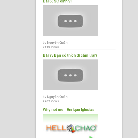
Bài 6: Sự định vị
by
Nguyễn Quân
2119
views
Bài 7: Bạn có thích đi cắm trại?
by
Nguyễn Quân
2202
views
Why not me - Enrique Iglesias