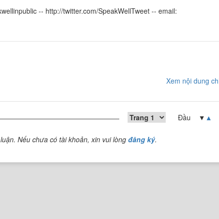
wellinpublic -- http://twitter.com/SpeakWellTweet -- email:
Xem nội dung chi
Đầu ▼
▲
luận. Nếu chưa có tài khoản, xin vui lòng
đăng ký
.