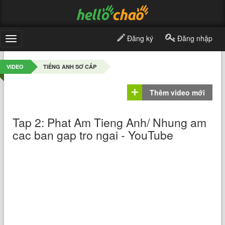
Đăng ký
Đăng nhập
Toggle
navigation
VIDEO
TIẾNG ANH SƠ CẤP
Thêm video mới
Tap 2: Phat Am Tieng Anh/ Nhung am
cac ban gap tro ngai - YouTube