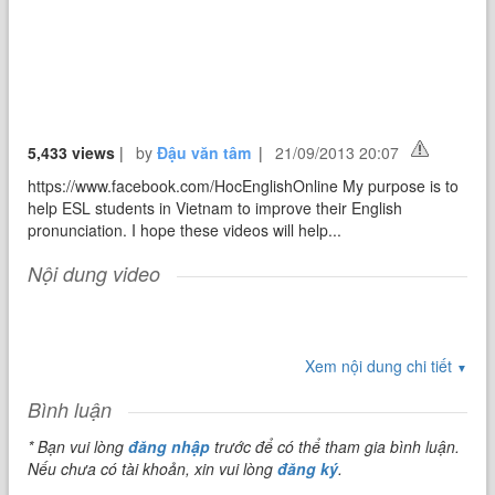
5,433 views
|
by
Đậu văn tâm
|
21/09/2013 20:07
https://www.facebook.com/HocEnglishOnline My purpose is to
help ESL students in Vietnam to improve their English
pronunciation. I hope these videos will help...
Nội dung video
Xem nội dung chi tiết
▼
Bình luận
* Bạn vui lòng
đăng nhập
trước để có thể tham gia bình luận.
Nếu chưa có tài khoản, xin vui lòng
đăng ký
.