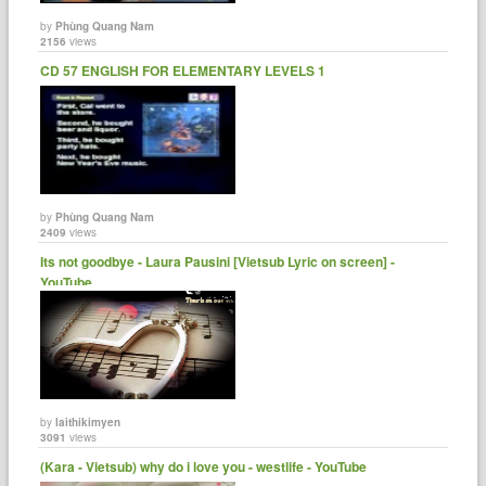
by
Phùng Quang Nam
2156
views
CD 57 ENGLISH FOR ELEMENTARY LEVELS 1
by
Phùng Quang Nam
2409
views
Its not goodbye - Laura Pausini [Vietsub Lyric on screen] -
YouTube
by
laithikimyen
3091
views
(Kara - Vietsub) why do i love you - westlife - YouTube