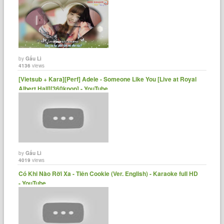
by
Gấu Lì
4136
views
[Vietsub + Kara][Perf] Adele - Someone Like You [Live at Royal
Albert Hall][360kpop] - YouTube
by
Gấu Lì
4019
views
Có Khi Nào Rời Xa - Tiên Cookie (Ver. English) - Karaoke full HD
- YouTube