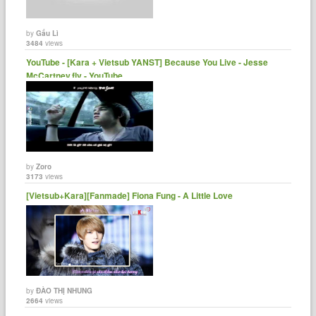
by
Gấu Lì
3484
views
YouTube - [Kara + Vietsub YANST] Because You Live - Jesse
McCartney.flv - YouTube
by
Zoro
3173
views
[Vietsub+Kara][Fanmade] Fiona Fung - A Little Love
by
ĐÀO THỊ NHUNG
2664
views