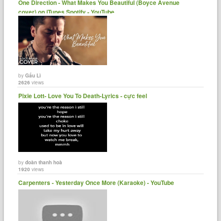
One Direction - What Makes You Beautiful (Boyce Avenue
cover) on iTunes Spotify - YouTube
by
Gấu Lì
2626
views
Pixie Lott- Love You To Death-Lyrics - cực feel
by
đoàn thanh hoà
1920
views
Carpenters - Yesterday Once More (Karaoke) - YouTube