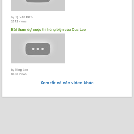
by
Tạ Văn Biên
2372
views
Bài tham dự cuộc thi hùng biện của Cua Lee
by
King Lee
3408
views
Xem tất cả các video khác