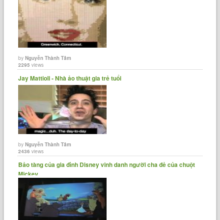
by
Nguyễn Thành Tâm
2295
views
Jay Mattioli - Nhà ảo thuật gia trẻ tuổi
by
Nguyễn Thành Tâm
2436
views
Bảo tàng của gia đình Disney vinh danh người cha đẻ của chuột
Mickey.