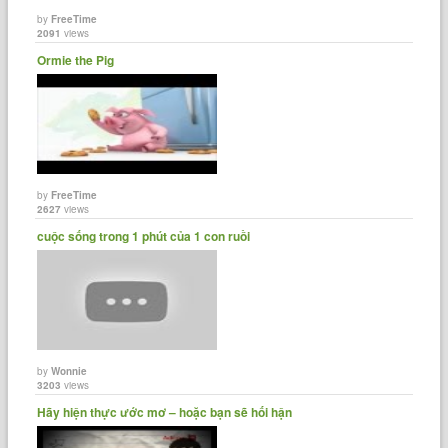
by
FreeTime
2091
views
Ormie the Pig
by
FreeTime
2627
views
cuộc sống trong 1 phút của 1 con ruồi
by
Wonnie
3203
views
Hãy hiện thực ước mơ – hoặc bạn sẽ hối hận