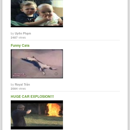
by
Uyên Phạm
2487
views
Funny Cats
by
Royal Trần
2084
views
HUGE CAR EXPLOSION!!!