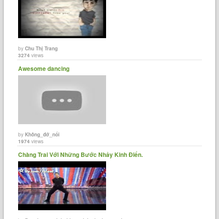
by
Chu Thị Trang
3274
views
Awesome dancing
by
Không_đở_nổi
1974
views
Chàng Trai Với Những Bước Nhảy Kinh Điển.