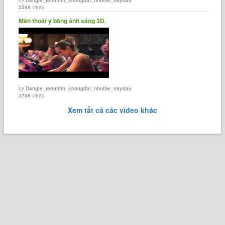
2589
views
Màn thoát y bằng ánh sáng 3D.
by
Dangle_tenminh_khongdai_nhuthe_naydau
2706
views
Xem tất cả các video khác