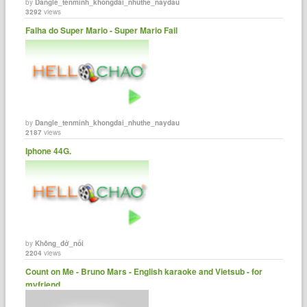
by
Dangle_tenminh_khongdai_nhuthe_naydau
3292
views
Falha do Super Mario - Super Mario Fail
by
Dangle_tenminh_khongdai_nhuthe_naydau
2187
views
Iphone 44G.
by
Không_đở_nổi
2204
views
Count on Me - Bruno Mars - English karaoke and Vietsub - for
myfriend. ......