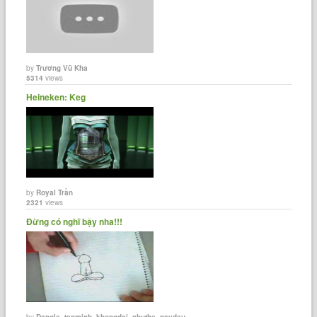
by
Trương Vũ Kha
5314
views
Heineken: Keg
by
Royal Trần
2321
views
Đừng có nghĩ bậy nha!!!
by
Dangle_tenminh_khongdai_nhuthe_naydau