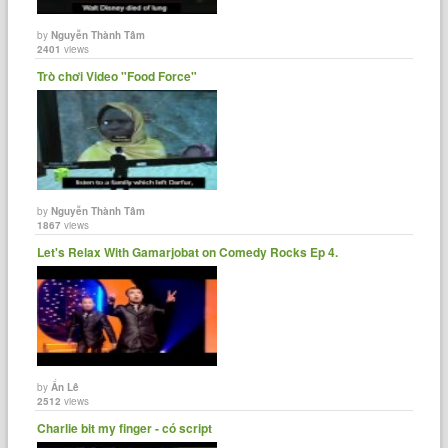
by
Nguyễn Thành Tâm
2401
views
Trò chơi Video "Food Force"
by
Nguyễn Thành Tâm
1867
views
Let's Relax With Gamarjobat on Comedy Rocks Ep 4.
by
Ẩn Lê
2512
views
Charlie bit my finger - có script