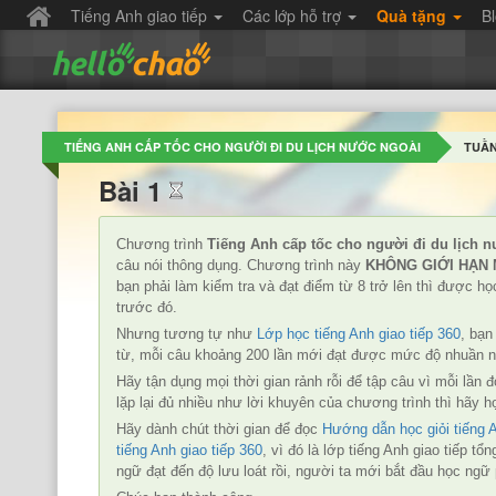
Tiếng Anh giao tiếp
Các lớp hỗ trợ
Quà tặng
B
TIẾNG ANH CẤP TỐC CHO NGƯỜI ĐI DU LỊCH NƯỚC NGOÀI
TUẦN
Bài 1
Chương trình
Ti
ếng Anh c
ấp t
ố
c cho ngư
ời đi du l
ị
ch n
câu nói thông dụng. Chương trình này
KHÔNG GIỚI HẠN 
bạn phải làm kiểm tra và đạt điểm từ 8 trở lên thì được h
trước đó.
Nhưng tương tự như
Lớp học tiếng Anh giao tiếp 360
, bạn
từ, mỗi câu khoảng 200 lần mới đạt được mức độ nhuần nhu
Hãy tận dụng mọi thời gian rảnh rỗi để tập câu vì mỗi lần 
lặp lại đủ nhiều như lời khuyên của chương trình thì hãy h
Hãy dành chút thời gian để đọc
Hướng dẫn học giỏi tiếng
tiếng Anh giao tiếp 360
, vì đó là lớp tiếng Anh giao tiếp t
ngữ đạt đến độ lưu loát rồi, người ta mới bắt đầu học ng