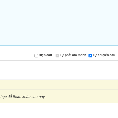
Hiện câu
Tự phát âm thanh
Tự chuyển câu
 học để tham khảo sau này.