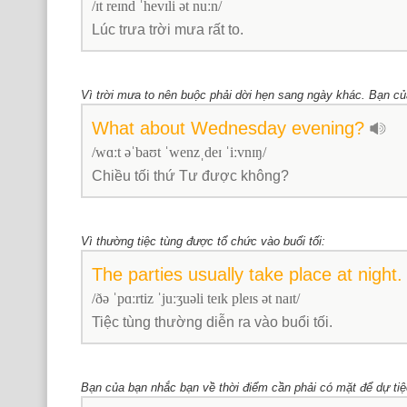
/ɪt reɪnd ˈhevɪli ət nu
ː
n/
Lúc trưa trời mưa rất to.
Vì trời mưa to nên buộc phải dời hẹn sang ngày khác. Bạn củ
What
about
Wednesday
evening?
/wɑ
ː
t əˈbaʊt ˈwenzˌdeɪ ˈi
ː
vnɪŋ/
Chiều tối thứ Tư được không?
Vì thường tiệc tùng được tổ chức vào buổi tối:
The
parties
usually
take
place
at
night.
/ðə ˈpɑ
ː
rtiz ˈju
ː
ʒuəli teɪk pleɪs ət naɪt/
Tiệc tùng thường diễn ra vào buổi tối.
Bạn của bạn nhắc bạn về thời điểm cần phải có mặt để dự tiệ