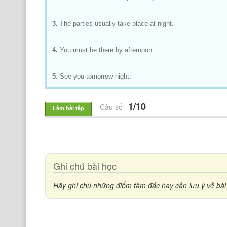
3.
The parties usually take place at night.
4.
You must be there by afternoon.
5.
See you tomorrow night.
1/10
Câu số
Làm bài tập
Ghi chú bài học
Hãy ghi chú những điểm tâm đắc hay cần lưu ý về bài