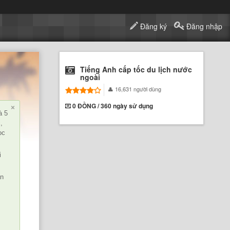
Đăng ký
Đăng nhập
Tiếng Anh cấp tốc du lịch nước
ngoài
16,631 người dùng
×
0 ĐỒNG / 360 ngày sử dụng
à 5
,
ọc
i
ạn
n