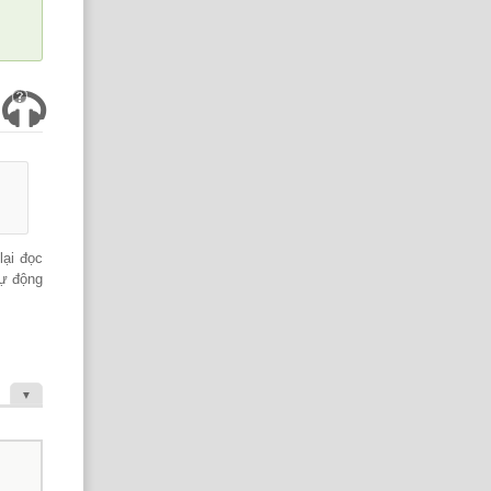
lại đọc
tự động
▼