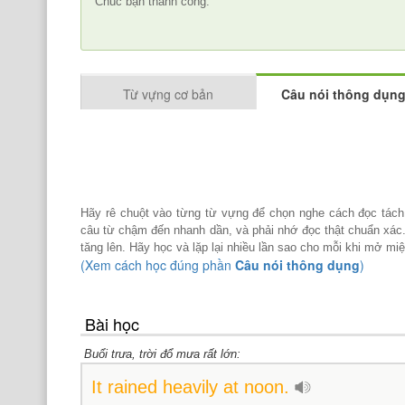
Chúc bạn thành công.
Từ vựng cơ bản
Câu nói thông dụn
Hãy rê chuột vào từng từ vựng để chọn nghe cách đọc tách
câu từ chậm đến nhanh dần, và phải nhớ đọc thật chuẩn xác.
tăng lên. Hãy học và lặp lại nhiều lần sao cho mỗi khi mở mi
(Xem cách học đúng phần
Câu nói thông dụng
)
Bài học
Buổi trưa, trời đổ mưa rất lớn:
It
rained
heavily
at
noon.