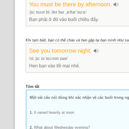
You
must
be
there
by
afternoon.
/ju
ː
mʌst bi
ː
ðer baɪ ˌæftərˈnu
ː
n/
Bạn phải ở đó vào buổi chiều đấy.
Khi tạm biệt, bạn có thể chào và hẹn gặp lại bạn mình như sa
See
you
tomorrow
night.
/si
ː
ju
ː
təˈmɔ
ː
roʊ naɪt/
Hẹn bạn vào tối mai nhé.
Tóm tắt
M
ột vài câu nói dùng khi xác nhận về các buổi trong n
1.
It rained heavily at noon.
2.
What about Wednesday evening?