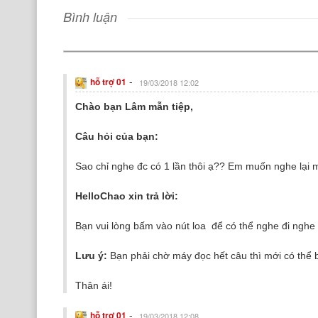
Bình luận
-
hỗ trợ 01
19/03/2018 12:02
Chào bạn Lâm mẫn tiệp,
Câu hỏi của bạn:
Sao chỉ nghe đc có 1 lần thôi ạ?? Em muốn nghe lại m
HelloChao xin trả lời:
Bạn vui lòng bấm vào nút loa để có thể nghe đi nghe 
Lưu ý:
Bạn phải chờ máy đọc hết câu thì mới có thể b
Thân ái!
-
hỗ trợ 01
19/03/2018 12:08