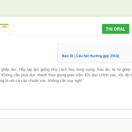
(
00
)
THI ORAL
g
Báo lỗi
|
Câu hỏi thường gặp (FAQ)
 ghép âm. Hãy tập âm giống như cách học từng vựng. Sau đó, từ từ ghép 
 Không cần phải đọc nhanh theo giọng giáo viên. Khi đọc chính xác, tốc độ 
ệng là nói cả câu chuẩn xác, không cần suy nghĩ.