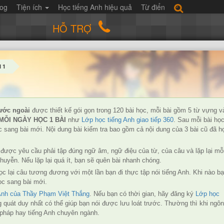
log
Tiện ích
Học tiếng Anh hiệu quả
Từ điển
HỖ TRỢ
 1
ư
ớc ngoài
được thiết kế gói gọn trong 120 bài học, mỗi bài gồm 5 từ vựng v
MỖI NGÀY HỌC 1 BÀI
như
Lớp học tiếng Anh giao tiếp 360
. Sau mỗi bài học
ọc sang bài mới. Nội dung bài kiểm tra bao gồm cả nội dung của 3 bài cũ đã h
 được yêu cầu phải tập đúng ngữ âm, ngữ điệu của từ, của câu và lặp lại mỗ
yễn. Nếu lặp lại quá ít, bạn sẽ quên bài nhanh chóng.
đọc lại câu tương đương với một lần bạn đi thực tập nói tiếng Anh. Khi nào b
ọc sang bài mới.
 Anh của Thầy Phạm Việt Thắng
. Nếu bạn có thời gian, hãy đăng ký
Lớp học
ổng quát duy nhất có thể giúp bạn nói được lưu loát trước. Thường thì khi ngô
ữ pháp hay tiếng Anh chuyên ngành.