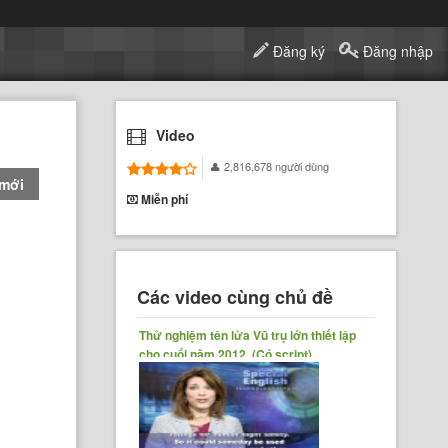
Đăng ký
Đăng nhập
Video
2,816,678 người dùng
 mới
Miễn phí
Các video cùng chủ đề
Thử nghiệm tên lửa Vũ trụ lớn thiết lập
cho cuối năm 2012. (Có script)