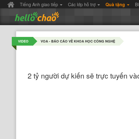
Tiếng Anh giao tiếp
Các lớp hỗ trợ
Quà tặng
B
VIDEO
VOA - BÁO CÁO VỀ KHOA HỌC CÔNG NGHỆ
2 tỷ người dự kiến sẽ ​​trực tuyến v