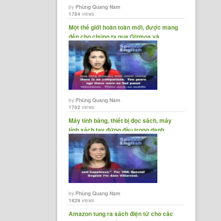
by
Phùng Quang Nam
1784
views
Một thế giới hoàn toàn mới, được mang
đến cho chúng ta qua Gizmos và
Gadgets.......
by
Phùng Quang Nam
1702
views
Máy tính bảng, thiết bị đọc sách, máy
tính xách tay đứng đầu trong danh
sách......
by
Phùng Quang Nam
1829
views
Amazon tung ra sách điện tử cho các