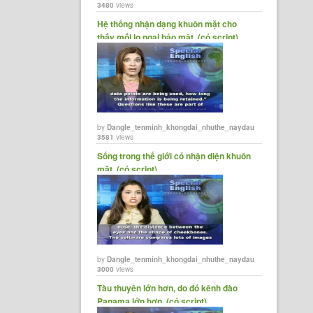
3480
views
Hệ thống nhận dạng khuôn mặt cho
thấy mối lo ngại bảo mật. (có script)
by
Dangle_tenminh_khongdai_nhuthe_naydau
3581
views
Sống trong thế giới có nhận diện khuôn
mặt. (có script)
by
Dangle_tenminh_khongdai_nhuthe_naydau
3000
views
Tàu thuyền lớn hơn, do đó kênh đào
Panama lớn hơn. (có script)