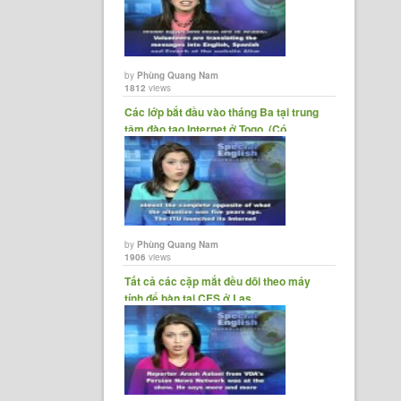
by
Phùng Quang Nam
1812
views
Các lớp bắt đầu vào tháng Ba tại trung
tâm đào tạo Internet ở Togo. (Có......
by
Phùng Quang Nam
1906
views
Tất cả các cặp mắt đều dõi theo máy
tính để bàn tại CES ở Las......