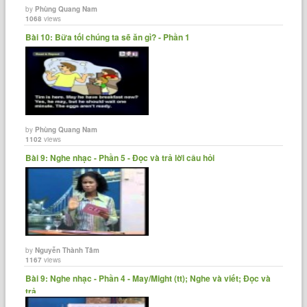
by
Phùng Quang Nam
1068
views
Bài 10: Bữa tối chúng ta sẽ ăn gì? - Phần 1
by
Phùng Quang Nam
1102
views
Bài 9: Nghe nhạc - Phần 5 - Đọc và trả lời câu hỏi
by
Nguyễn Thành Tâm
1167
views
Bài 9: Nghe nhạc - Phần 4 - May/Might (tt); Nghe và viết; Đọc và
trả......