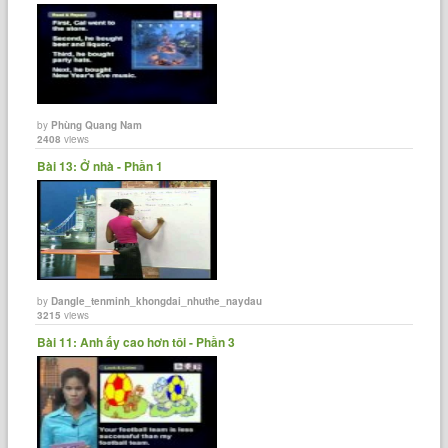
by
Phùng Quang Nam
2408
views
Bài 13: Ở nhà - Phần 1
by
Dangle_tenminh_khongdai_nhuthe_naydau
3215
views
Bài 11: Anh ấy cao hơn tôi - Phần 3