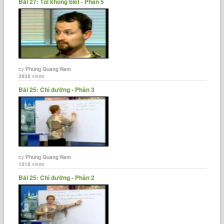
Bài 27: Tôi không biết - Phần 5
by
Phùng Quang Nam
2635
views
Bài 25: Chỉ đường - Phần 3
by
Phùng Quang Nam
1215
views
Bài 25: Chỉ đường - Phần 2