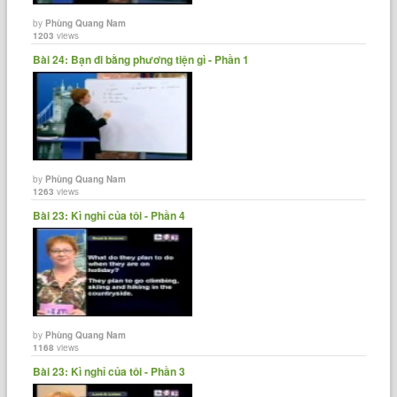
by
Phùng Quang Nam
1203
views
Bài 24: Bạn đi bằng phương tiện gì - Phần 1
by
Phùng Quang Nam
1263
views
Bài 23: Kì nghỉ của tôi - Phần 4
by
Phùng Quang Nam
1168
views
Bài 23: Kì nghỉ của tôi - Phần 3