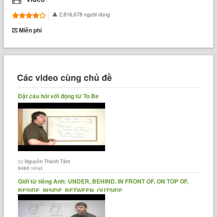
2,816,678 người dùng
Miễn phí
Các video cùng chủ đề
Đặt câu hỏi với động từ To Be
by
Nguyễn Thành Tâm
6460
views
Giới từ tiếng Anh: UNDER, BEHIND, IN FRONT OF, ON TOP OF,
BESIDE, INSIDE, BETWEEN, OUTSIDE