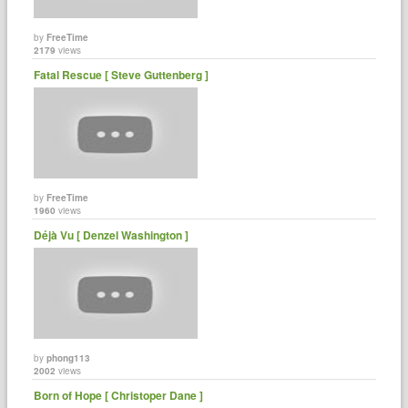
by
FreeTime
2179
views
Fatal Rescue [ Steve Guttenberg ]
by
FreeTime
1960
views
Déjà Vu [ Denzel Washington ]
by
phong113
2002
views
Born of Hope [ Christoper Dane ]