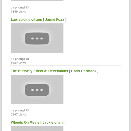
by
phong113
1859
views
Law abiding citizen [ Jamie Foxx ]
by
phong113
1967
views
The Buttɘrfly Effect 3: Revelations [ Chris Carmack ]
by
phong113
2167
views
Wheels On Meals [ Jackie chan ]