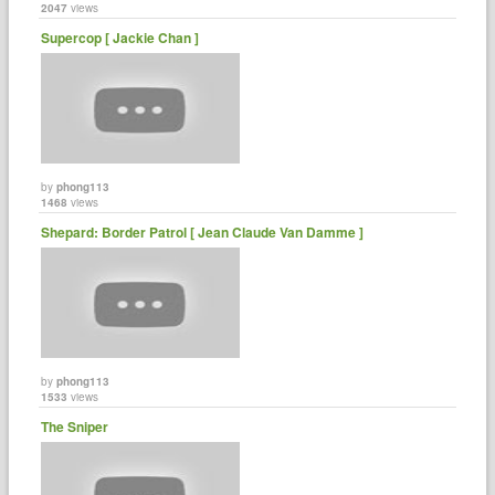
2047
views
Supercop [ Jackie Chan ]
by
phong113
1468
views
Shepard: Border Patrol [ Jean Claude Van Damme ]
by
phong113
1533
views
The Sniper