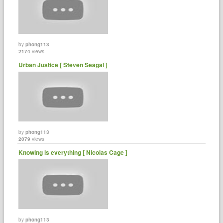
by
phong113
2174
views
Urban Justice [ Steven Seagal ]
by
phong113
2079
views
Knowing is everything [ Nicolas Cage ]
by
phong113