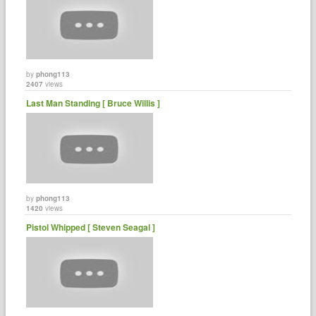
by
phong113
2407
views
Last Man Standing [ Bruce Willis ]
by
phong113
1420
views
Pistol Whipped [ Steven Seagal ]