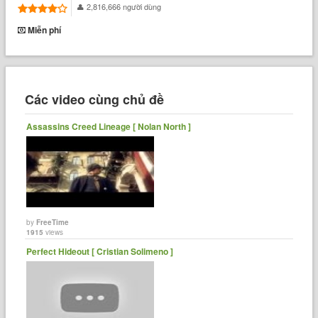
2,816,666 người dùng
Miễn phí
Các video cùng chủ đề
Assassins Creed Lineage [ Nolan North ]
by
FreeTime
1915
views
Perfect Hideout [ Cristian Solimeno ]