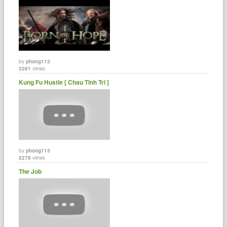
by
phong113
2281
views
Kung Fu Hustle [ Chau Tinh Tri ]
by
phong113
2278
views
The Job