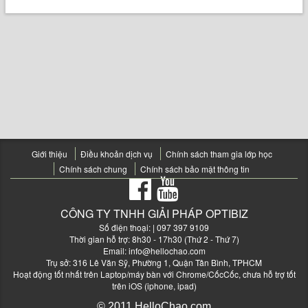
Giới thiệu
Điều khoản dịch vụ
Chính sách tham gia lớp học
Chính sách chung
Chính sách bảo mật thông tin
CÔNG TY TNHH GIẢI PHÁP OPTIBIZ
Số điện thoại:
| 097 397 9109
Thời gian hỗ trợ: 8h30 - 17h30 (Thứ 2 - Thứ 7)
Email:
info@hellochao.com
Trụ sở: 316 Lê Văn Sỹ, Phường 1, Quận Tân Bình, TPHCM
Hoạt động tốt nhất trên Laptop/máy bàn với Chrome/CốcCốc, chưa hỗ trợ tốt
trên iOS (iphone, ipad)
© 2011 HelloChao.com