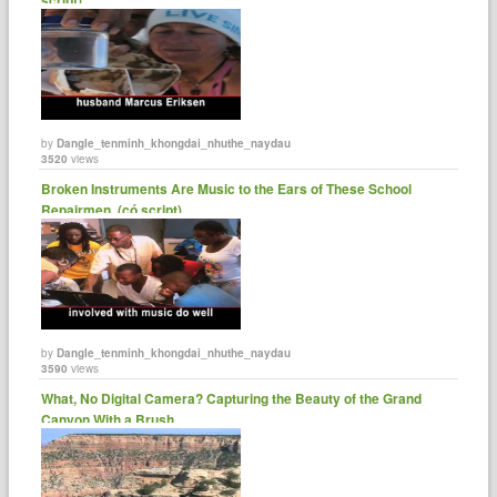
by
Dangle_tenminh_khongdai_nhuthe_naydau
3520
views
Broken Instruments Are Music to the Ears of These School
Repairmen. (có script)
by
Dangle_tenminh_khongdai_nhuthe_naydau
3590
views
What, No Digital Camera? Capturing the Beauty of the Grand
Canyon With a Brush.