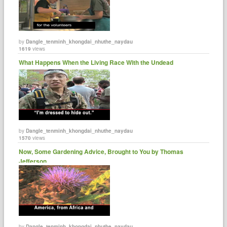
by
Dangle_tenminh_khongdai_nhuthe_naydau
1619
views
What Happens When the Living Race With the Undead
by
Dangle_tenminh_khongdai_nhuthe_naydau
1570
views
Now, Some Gardening Advice, Brought to You by Thomas
Jefferson.
by
Dangle_tenminh_khongdai_nhuthe_naydau