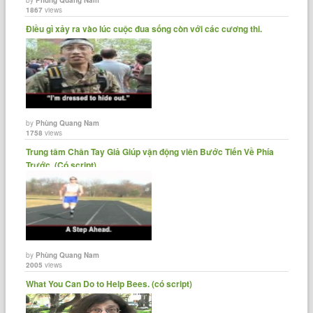
1867
views
Điều gì xảy ra vào lúc cuộc đua sống còn với các cương thi.
by
Phùng Quang Nam
1758
views
Trung tâm Chân Tay Giả Giúp vận động viên Bước Tiến Về Phía
Trước. (Có script)
by
Phùng Quang Nam
2005
views
What You Can Do to Help Bees. (có script)