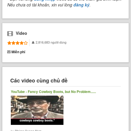
Nếu chưa có tài khoản, xin vui lòng
đăng ký
.
Video
2,816,683 người dùng
Miễn phí
Các video cùng chủ đề
YouTube - Fancy Cowboy Boots, but No Problem......
by
Phùng Quang Nam