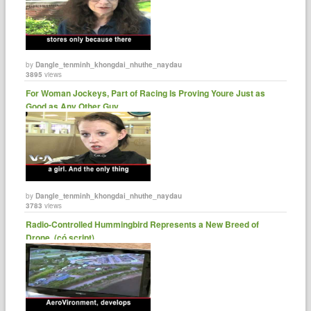
by
Dangle_tenminh_khongdai_nhuthe_naydau
3895
views
For Woman Jockeys, Part of Racing Is Proving Youre Just as
Good as Any Other Guy.......
by
Dangle_tenminh_khongdai_nhuthe_naydau
3783
views
Radio-Controlled Hummingbird Represents a New Breed of
Drone. (có script)