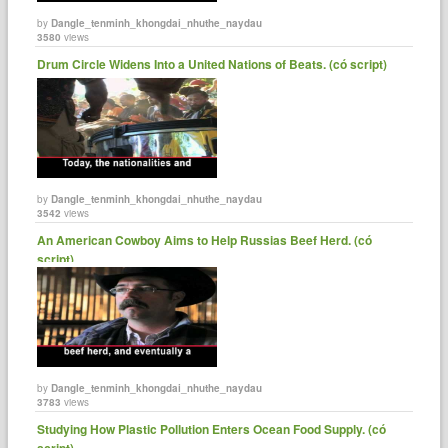
by
Dangle_tenminh_khongdai_nhuthe_naydau
3580
views
Drum Circle Widens Into a United Nations of Beats. (có script)
by
Dangle_tenminh_khongdai_nhuthe_naydau
3542
views
An American Cowboy Aims to Help Russias Beef Herd. (có
script)
by
Dangle_tenminh_khongdai_nhuthe_naydau
3783
views
Studying How Plastic Pollution Enters Ocean Food Supply. (có
script)