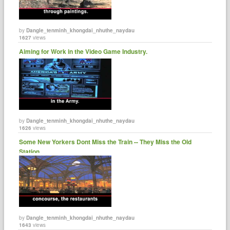
by
Dangle_tenminh_khongdai_nhuthe_naydau
1627
views
Aiming for Work in the Video Game Industry.
by
Dangle_tenminh_khongdai_nhuthe_naydau
1626
views
Some New Yorkers Dont Miss the Train -- They Miss the Old
Station.
by
Dangle_tenminh_khongdai_nhuthe_naydau
1643
views