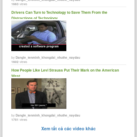
1663
views
Drivers Can Turn to Technology to Save Them From the
Distractions of Technology.
by
Dangle_tenminh_khongdai_nhuthe_naydau
1602
views
How People Like Levi Strauss Put Their Mark on the American
West
by
Dangle_tenminh_khongdai_nhuthe_naydau
1751
views
Xem tất cả các video khác