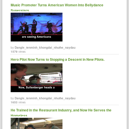
Music Promoter Turns American Women Into Bellydance
Superstars.
by
Dangle_tenminh_khongdai_nhuthe_naydau
1579
views
Hero Pilot Now Turns to Stopping a Descent in New Pilots.
by
Dangle_tenminh_khongdai_nhuthe_naydau
1653
views
He Trained in the Restaurant Industry, and Now He Serves the
Homeless.