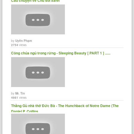
Câu chuyện về Chú sói xanh
by
Uyên Phạm
2754
views
Công chúa ngủ trong rừng - Sleeping Beauty [ PART 1 ] ......
by
Mr. Tin
4981
views
Thằng Gù nhà thờ Đức Bà - The Hunchback of Notre Dame (The
Daniel P. Collins......