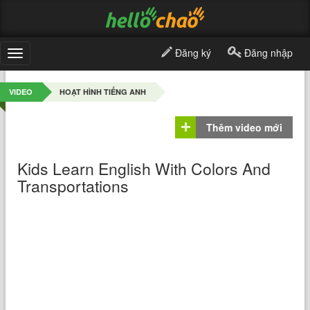
Đăng ký
Đăng nhập
Toggle
navigation
VIDEO
HOẠT HÌNH TIẾNG ANH
Thêm video mới
Kids Learn English With Colors And
Transportations