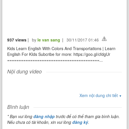
937 views
|
by
le van sang
|
30/11/2017 01:46
Kids Learn English With Colors And Transportations | Learn
English For KIds Subcribe for more: https://goo.gl/cfdgUr
========================================...
Nội dung video
Xem nội dung chi tiết
▼
Bình luận
* Bạn vui lòng
đăng nhập
trước để có thể tham gia bình luận.
Nếu chưa có tài khoản, xin vui lòng
đăng ký
.