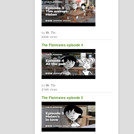
by
Mr. Tin
2238
views
The Flatmates episode 4
by
Mr. Tin
2195
views
The Flatmates episode 5