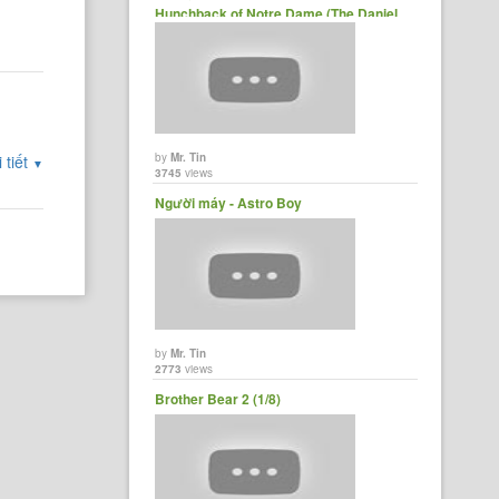
Hunchback of Notre Dame (The Daniel
P. Collins......
by
Mr. Tin
 tiết
▼
3745
views
Người máy - Astro Boy
by
Mr. Tin
2773
views
Brother Bear 2 (1/8)