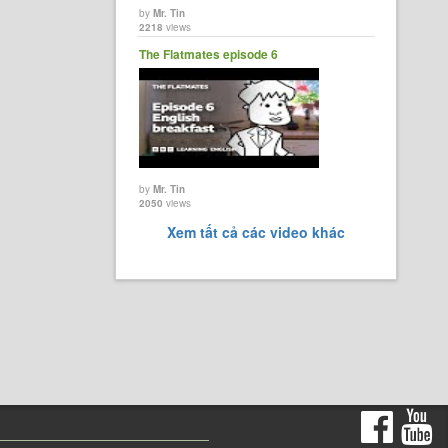
by
Mr. Tin
2218
views
The Flatmates episode 6
by
Mr. Tin
2050
views
Xem tất cả các video khác