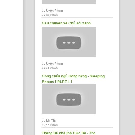
by
Uyên Phạm
2788
views
Câu chuyện về Chú sói xanh
by
Uyên Phạm
2754
views
Công chúa ngủ trong rừng - Sleeping
Beauty [ PART 1 ] ......
by
Mr. Tin
4977
views
Thằng Gù nhà thờ Đức Bà - The