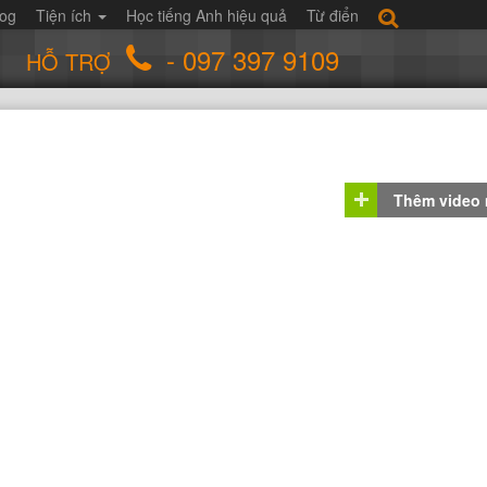
log
Tiện ích
Học tiếng Anh hiệu quả
Từ điển
- 097 397 9109
HỖ TRỢ
Thêm video