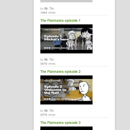
by
Mr. Tin
1964
views
The Flatmates episode 1
by
Mr. Tin
3070
views
The Flatmates episode 2
by
Mr. Tin
2576
views
The Flatmates episode 3