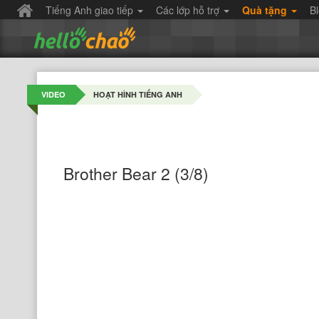
Tiếng Anh giao tiếp
Các lớp hỗ trợ
Quà tặng
B
VIDEO
HOẠT HÌNH TIẾNG ANH
Brother Bear 2 (3/8)