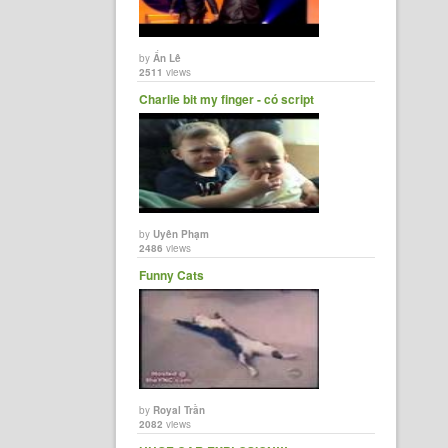
by
Ẩn Lê
2511
views
Charlie bit my finger - có script
by
Uyên Phạm
2486
views
Funny Cats
by
Royal Trần
2082
views