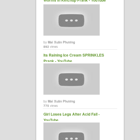
Worms in Ketchup Prank - YouTube
by
Mai Xuân Phương
892
views
Its Raining Ice Cream SPRINKLES
Prank - YouTube
by
Mai Xuân Phương
775
views
Girl Loses Legs After Acid Fall -
YouTube