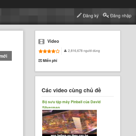
Đăng ký
Đăng nhập
Video
2,816,678 người dùng
 mới
Miễn phí
Các video cùng chủ đề
Bộ sưu tập máy Pinball của David
Silverman