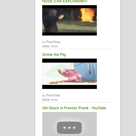
HUGE CAR EXPLOSION!!!
by
FreeTime
2090
views
Ormie the Pig
by
FreeTime
2626
views
Girl Stuck in Freezer Prank - YouTube