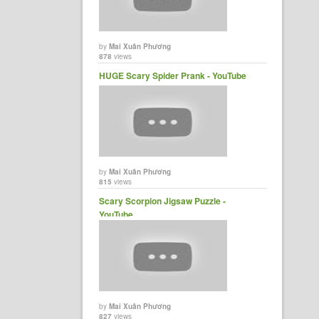
by
Mai Xuân Phương
878
views
HUGE Scary Spider Prank - YouTube
by
Mai Xuân Phương
815
views
Scary Scorpion Jigsaw Puzzle -
YouTube
by
Mai Xuân Phương
827
views