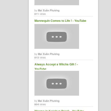
by
Mai Xuân Phương
811
views
Mannequin Comes to Life ! - YouTube
by
Mai Xuân Phương
813
views
Always Accept a Witchs Gift ! -
YouTube
by
Mai Xuân Phương
804
views