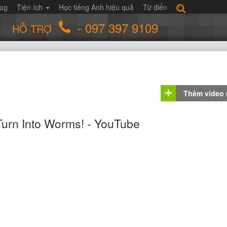
log
Tiện ích
Học tiếng Anh hiệu quả
Từ điển
- 097 397 9109
HỖ TRỢ
Thêm video
rn Into Worms! - YouTube