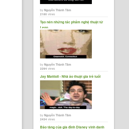
by
Nguyễn Thành Tâm
2180
views
Tạo nên những tác phẩm nghệ thuật từ
Lego
by
Nguyễn Thành Tâm
2294
views
Jay Mattioli - Nhà ảo thuật gia trẻ tuổi
by
Nguyễn Thành Tâm
2434
views
Bảo tàng của gia đình Disney vinh danh