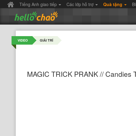
Tiếng Anh giao tiếp
Các lớp hỗ trợ
Quà tặng
B
VIDEO
GIẢI TRÍ
MAGIC TRICK PRANK // Candies Tu