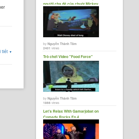
người cha đẻ của chuột Mickey.
her
by
Nguyễn Thành Tâm
2401
views
 tiết
▼
Trò chơi Video "Food Force"
by
Nguyễn Thành Tâm
1866
views
Let's Relax With Gamarjobat on
Comedy Rocks Ep 4.