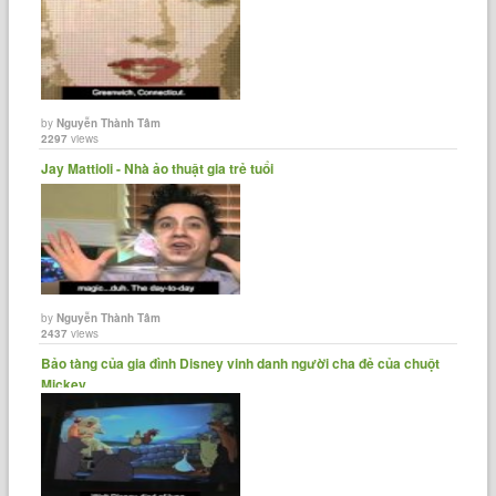
by
Nguyễn Thành Tâm
2297
views
Jay Mattioli - Nhà ảo thuật gia trẻ tuổi
by
Nguyễn Thành Tâm
2437
views
Bảo tàng của gia đình Disney vinh danh người cha đẻ của chuột
Mickey.