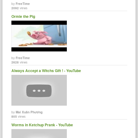
by
FreeTime
2092
views
Ormie the Pig
by
FreeTime
2628
views
Always Accept a Witchs Gift ! - YouTube
by
Mai Xuân Phương
805
views
Worms in Ketchup Prank - YouTube