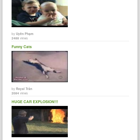
by
Uyên Phạm
2488
views
Funny Cats
by
Royal Trần
2084
views
HUGE CAR EXPLOSION!!!