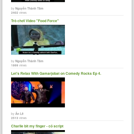
by
Nguyễn Thành Tâm
2402
views
Trò chơi Video "Food Force"
by
Nguyễn Thành Tâm
1869
views
Let's Relax With Gamarjobat on Comedy Rocks Ep 4.
by
Ẩn Lê
2513
views
Charlie bit my finger - có script