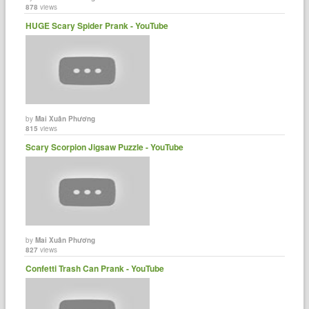
878
views
HUGE Scary Spider Prank - YouTube
by
Mai Xuân Phương
815
views
Scary Scorpion Jigsaw Puzzle - YouTube
by
Mai Xuân Phương
827
views
Confetti Trash Can Prank - YouTube