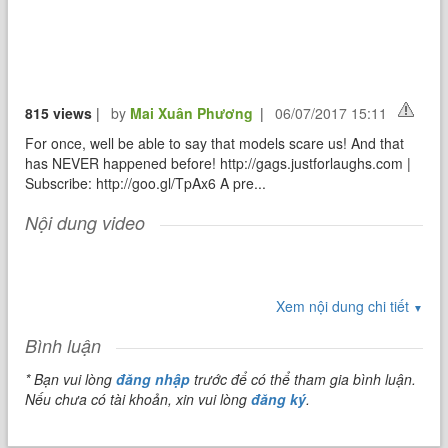
815 views
|
by
Mai Xuân Phương
|
06/07/2017 15:11
For once, well be able to say that models scare us! And that
has NEVER happened before! http://gags.justforlaughs.com |
Subscribe: http://goo.gl/TpAx6 A pre...
Nội dung video
Xem nội dung chi tiết
▼
Bình luận
* Bạn vui lòng
đăng nhập
trước để có thể tham gia bình luận.
Nếu chưa có tài khoản, xin vui lòng
đăng ký
.