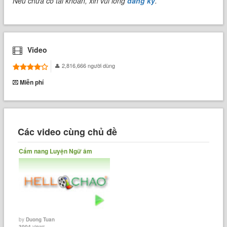
Nếu chưa có tài khoản, xin vui lòng
đăng ký
.
Video
2,816,666 người dùng
Miễn phí
Các video cùng chủ đề
Cẩm nang Luyện Ngữ âm
by
Duong Tuan
3004
views