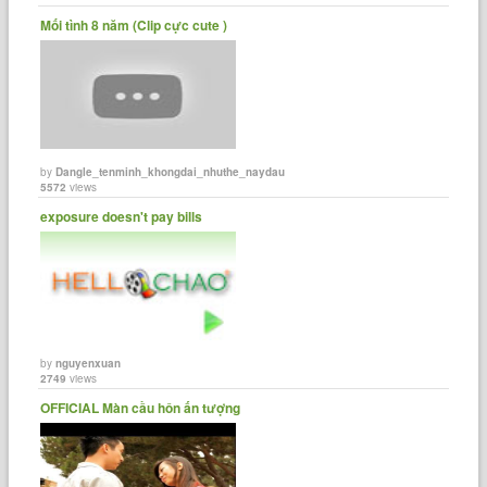
Mối tình 8 năm (Clip cực cute )
by
Dangle_tenminh_khongdai_nhuthe_naydau
5572
views
exposure doesn't pay bills
by
nguyenxuan
2749
views
OFFICIAL Màn cầu hôn ấn tượng