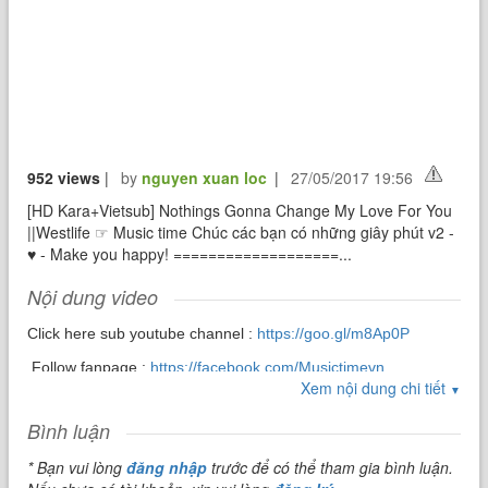
952 views
|
by
nguyen xuan loc
|
27/05/2017 19:56
[HD Kara+Vietsub] Nothings Gonna Change My Love For You
||Westlife ☞ Music time Chúc các bạn có những giây phút v2 -
♥ - Make you happy! ===================...
Nội dung video
Click here sub youtube channel :
https://goo.gl/m8Ap0P
Follow fanpage :
https://facebook.com/Musictimevn
Xem nội dung chi tiết
▼
Bình luận
* Bạn vui lòng
đăng nhập
trước để có thể tham gia bình luận.