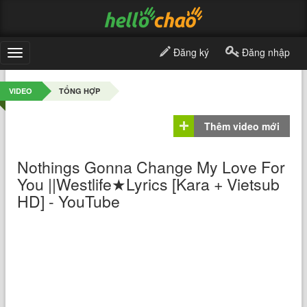
Đăng ký
Đăng nhập
Toggle
navigation
VIDEO
TỔNG HỢP
Thêm video mới
Nothings Gonna Change My Love For
You ||Westlife★Lyrics [Kara + Vietsub
HD] - YouTube