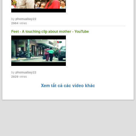
by
phomuabay22
2964
views
Feet - A touching clip about mother - YouTube
by
phomuabay22
2829
views
Xem tất cả các video khác