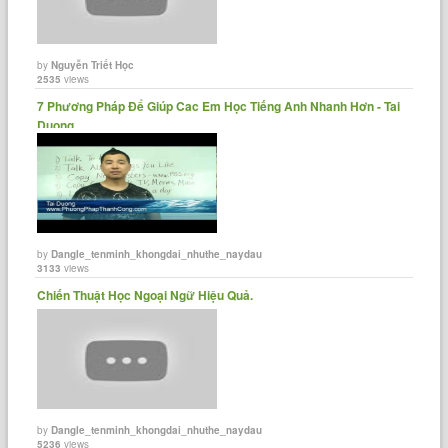
by
Nguyễn Triết Học
2535
views
7 Phương Pháp Để Giúp Cac Em Học Tiếng Anh Nhanh Hơn - Tai
Duong
by
Dangle_tenminh_khongdai_nhuthe_naydau
3133
views
Chiến Thuật Học Ngoại Ngữ Hiệu Quả.
by
Dangle_tenminh_khongdai_nhuthe_naydau
5236
views