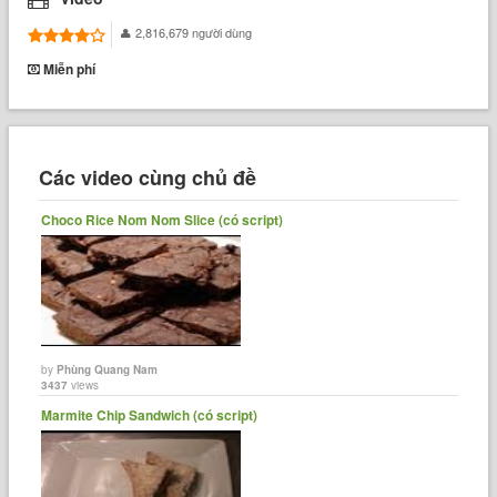
2,816,679 người dùng
Miễn phí
Các video cùng chủ đề
Choco Rice Nom Nom Slice (có script)
by
Phùng Quang Nam
3437
views
Marmite Chip Sandwich (có script)