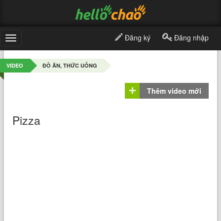
Đăng ký
Đăng nhập
Toggle
navigation
VIDEO
ĐỒ ĂN, THỨC UỐNG
Thêm video mới
Pizza