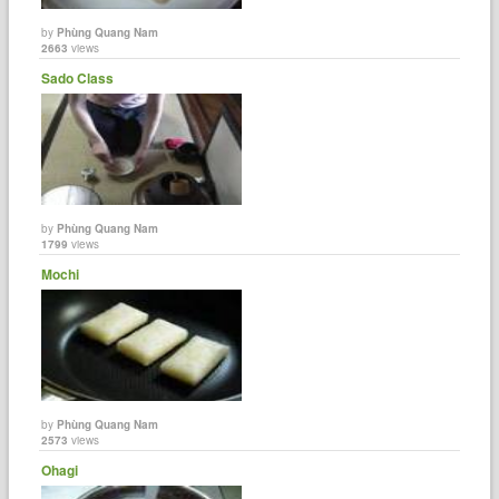
by
Phùng Quang Nam
2663
views
Sado Class
by
Phùng Quang Nam
1799
views
Mochi
by
Phùng Quang Nam
2573
views
Ohagi