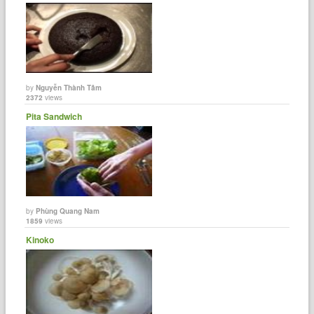
by
Nguyễn Thành Tâm
2372
views
Pita Sandwich
by
Phùng Quang Nam
1859
views
Kinoko