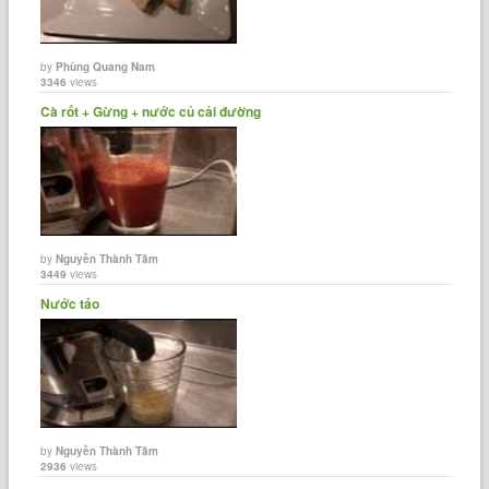
by
Phùng Quang Nam
3346
views
Cà rốt + Gừng + nước củ cải đường
by
Nguyễn Thành Tâm
3449
views
Nước táo
by
Nguyễn Thành Tâm
2936
views