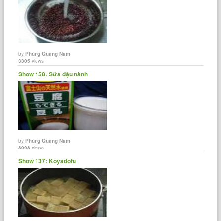
by
Phùng Quang Nam
3305
views
Show 158: Sữa đậu nành
by
Phùng Quang Nam
3098
views
Show 137: Koyadofu