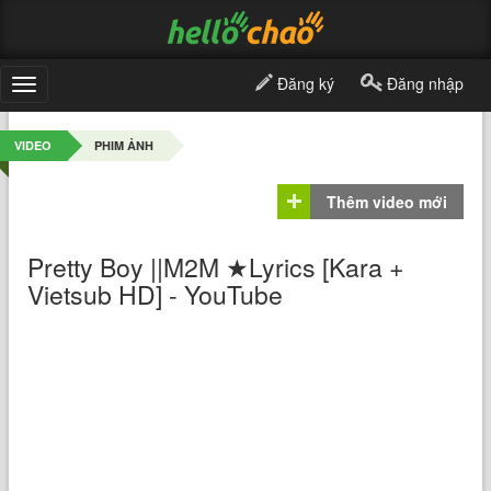
Đăng ký
Đăng nhập
Toggle
navigation
VIDEO
PHIM ẢNH
Thêm video mới
Pretty Boy ||M2M ★Lyrics [Kara +
Vietsub HD] - YouTube