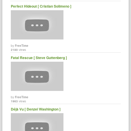
Perfect Hideout [ Cristian Solimeno ]
by
FreeTime
2180
views
Fatal Rescue [ Steve Guttenberg ]
by
FreeTime
1963
views
Déjà Vu [ Denzel Washington ]