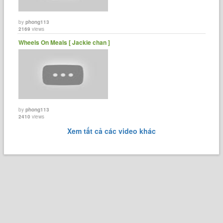
by
phong113
2169
views
Wheels On Meals [ Jackie chan ]
by
phong113
2410
views
Xem tất cả các video khác