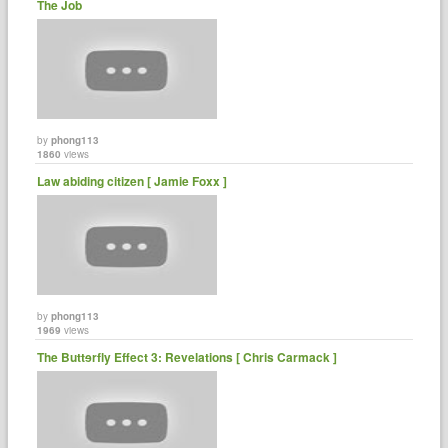
The Job
by
phong113
1860
views
Law abiding citizen [ Jamie Foxx ]
by
phong113
1969
views
The Buttɘrfly Effect 3: Revelations [ Chris Carmack ]