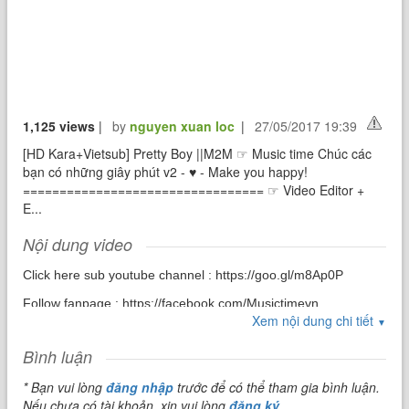
1,125 views
|
by
nguyen xuan loc
|
27/05/2017 19:39
[HD Kara+Vietsub] Pretty Boy ||M2M ☞ Music time Chúc các
bạn có những giây phút v2 - ♥ - Make you happy!
================================= ☞ Video Editor +
E...
Nội dung video
Click here sub youtube channel : https://goo.gl/m8Ap0P
Follow fanpage : https://facebook.com/Musictimevn
Xem nội dung chi tiết
▼
Bình luận
* Bạn vui lòng
đăng nhập
trước để có thể tham gia bình luận.
Nếu chưa có tài khoản, xin vui lòng
đăng ký
.