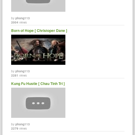
by
phong113
2004
views
Born of Hope [ Christoper Dane ]
by
phong113
2281
views
Kung Fu Hustle [ Chau Tinh Tri ]
by
phong113
2279
views