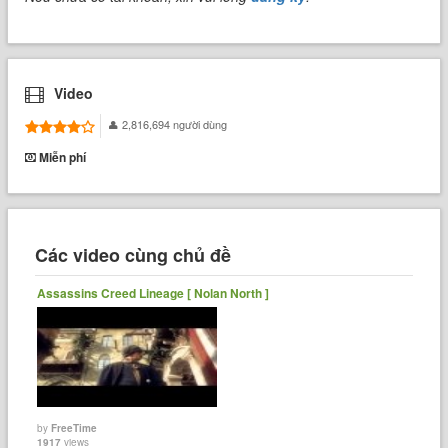
Video
2,816,694 người dùng
Miễn phí
Các video cùng chủ đề
Assassins Creed Lineage [ Nolan North ]
by
FreeTime
1917
views